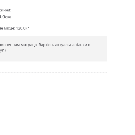
жина:
0.0см
 місце: 120.0кг
овненням матраца. Вартість актуальна тільки в
уп)