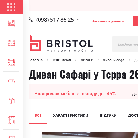
КАТАЛОГ ТОВАРІВ
(098) 517 86 25
Замовити дзвінок
ВІТАЛЬНЯ
СПАЛЬНЯ
Введіть по
Головна
М'які меблі
Дивани
Дивани софа
Ди
ДИТЯЧА
Диван Сафарі у Терра 2
М'ЯКІ МЕБЛІ
Розпродаж меблів зі складу до -45%
До
СТОЛИ ТА СТІЛЬЦІ
ВСЕ
ХАРАКТЕРИСТИКИ
ВІДГУКИ
ДОС
ПЕРЕДПОКІЙ
Skip