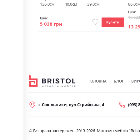
252.0см
136.0см
40.0см
39.0см
86.0с
Ціна:
16 62
Ціна:
Купити
5 038 грн
Купити
13 2
ГОЛОВНА
БЛОГ
ВИР
с.Сокільники, вул.Стрийська, 4
(093) 
© Всі права застережені 2013-2026. Магазин меблів “Brist