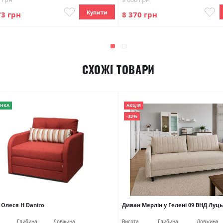
Купити
73 грн
8 370 грн
СХОЖІ ТОВАРИ
НКА
АКЦІЯ
-32%
 Олеся Н Daniro
Диван Мерлін у Гелені 09 ВНД Луць
Глибина
Довжина
Висота
Глибина
Довжина