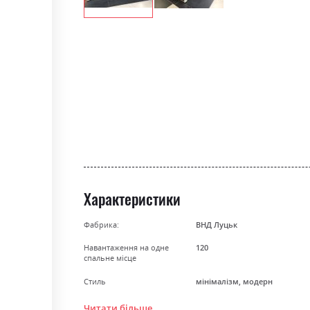
Skip
to
the
beginning
of
the
images
gallery
Характеристики
Фабрика:
ВНД Луцьк
Навантаження на одне
120
спальне місце
Стиль
мінімалізм, модерн
Особливість
Пружина Бонель + Високоела
Читати більше