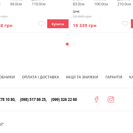
м
94.0см
110.0см
83.0см
100.0см
210.0см
Ціна:
3 грн
28 440 грн
Купити
98 грн
19 339 грн
ОБНИКИ
ОПЛАТА І ДОСТАВКА
АКЦІЇ ТА ЗНИЖКИ
ГАРАНТІЯ
К
878 10 80
(098) 517 86 25
(099) 326 22 68
ol”