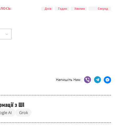
0
100
% of
ИЛОСЬ:
Днів
Годин
Хвилин
Секунд
Напишіть Нам:
рмації з ШІ
ogle AI
Grok