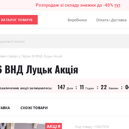
Розпродаж зі складу знижки до -40%
тут
КАТАЛОГ ТОВАРІВ
Виробники
Оплата і Доставка
шуковий запит
ван Сафарі у Терра 26 ВНД Луцьк Акція
6 ВНД Луцьк Акція
147
11
22
0
 закінчення акції залишилось:
Днів
Годин
Хвилин
ТАВКА
СХОЖІ ТОВАРИ
АКЦІЯ
Код товару: l10027016