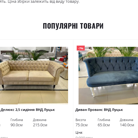
ть. Ціна збірки залежить від виду товару.
ПОПУЛЯРНІ ТОВАРИ
-7%
 Делюкс 2,5 сидіння ВНД Луцьк
Диван Прованс ВНД Луцьк
Глибина
Довжина
Висота
Глибина
Довжина
м
90.0см
215.0см
75.0см
65.0см
140.0см
Ціна:
5 грн
9 000 грн