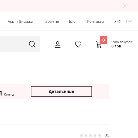
Укр
Рус
Акції і Знижки
Гарантія
Блог
Контакти
0
Сума покупок:
0 грн
Детальніше
3
Секунд
0
Рейтинг: