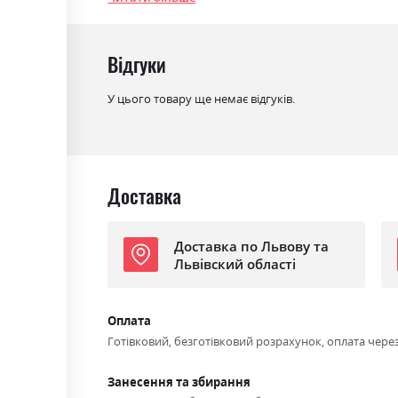
Механізм
Єврокнижка
Розкладний
так
Відгуки
Ніша для білизни
так
У цього товару ще немає відгуків.
Спальне місце
155х190
Доставка
Доставка по Львову та
Львівский області
Оплата
Готівковий, безготівковий розрахунок, оплата чере
Занесення та збирання