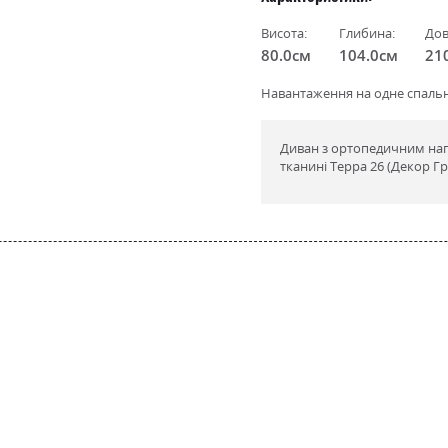
Висота:
Глибина:
Дов
80.0см
104.0см
21
Навантаження на одне спальне
Диван з ортопедичним нап
тканині Терра 26 (Декор Гр
стичний Пінополіуретан