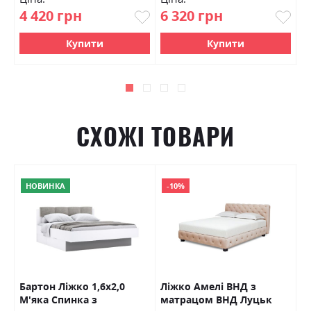
4 420 грн
6 320 грн
7
Купити
Купити
СХОЖІ ТОВАРИ
НОВИНКА
-10%
Бартон Ліжко 1,6х2,0
Ліжко Амелі ВНД з
Д
М'яка Спинка з
матрацом ВНД Луцьк
с