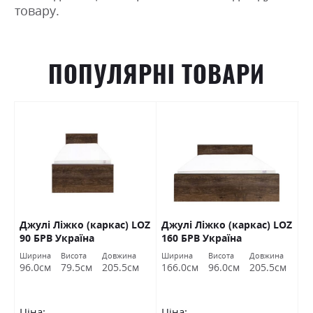
товару.
ПОПУЛЯРНІ ТОВАРИ
Джулі Ліжко (каркас) LOZ
Джулі Ліжко (каркас) LOZ
К
В
90 БРВ Україна
160 БРВ Україна
(
Ширина
Висота
Довжина
Ширина
Висота
Довжина
Ш
96.0см
79.5см
205.5см
166.0см
96.0см
205.5см
1
Ціна:
Ціна:
Ц