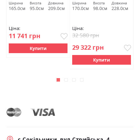
шухлядами без каркасу
М
Ширина
Висота
Довжина
Ширина
Висота
Довжина
Ш
Супер Мат Білий
м
165.0см
95.0см
209.0см
170.0см
98.0см
228.0см
2
Міромарк
Ціна:
Ціна:
Ц
11 741 грн
32 580 грн
1
29 322 грн
Купити
Купити
с.Сокільники, вул.Стрийська, 4