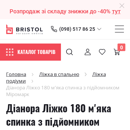
Розпродаж зі складу знижки до -40%
тут
(098) 517 86 25
0
КАТАЛОГ ТОВАРІВ
Головна
Ліжка в спальню
Ліжка
подіуми
Діанора Ліжко 180 м'яка спинка з підйомником
Міромарк
Діанора Ліжко 180 м'яка
спинка з підйомником