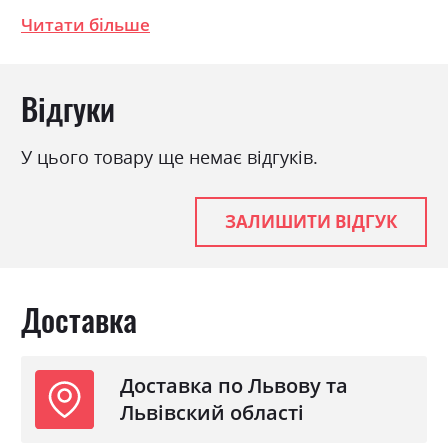
Матеріал
ламінована ДСП
Читати більше
Ніша для білизни
так
Спальне місце
180х200
Відгуки
З матрацом
ні
З підставкою під матрац
так
У цього товару ще немає відгуків.
ЗАЛИШИТИ ВІДГУК
Доставка
Доставка по Львову та
Львівский області