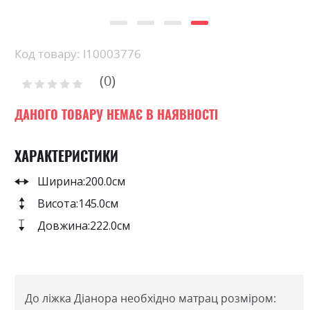
Skip
Код товару: l10003776
to
0
the
Рейтинг:
0
100
beginning
% of
of
ДАНОГО ТОВАРУ НЕМАЄ В НАЯВНОСТІ
the
images
ХАРАКТЕРИСТИКИ
gallery
Ширина:
200.0см
Висота:
145.0см
Довжина:
222.0см
До ліжка Діанора необхідно матрац розміром: