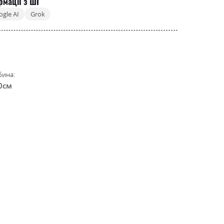
рмації з ШІ
ogle AI
Grok
бина:
0см