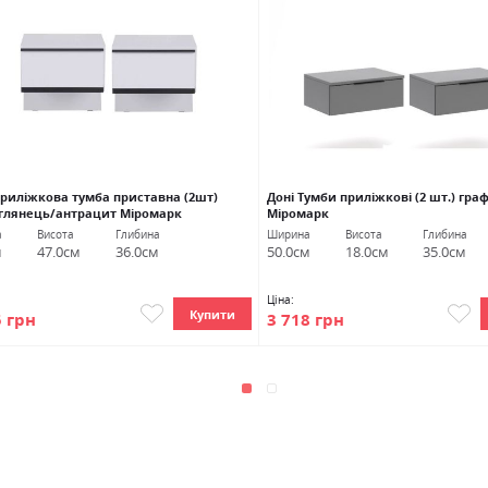
приліжкова тумба приставна (2шт)
Доні Тумби приліжкові (2 шт.) граф
 глянець/антрацит Міромарк
Міромарк
а
Висота
Глибина
Ширина
Висота
Глибина
м
47.0см
36.0см
50.0см
18.0см
35.0см
Ціна:
Купити
5 грн
3 718 грн