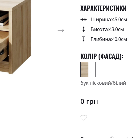
ХАРАКТЕРИСТИКИ
Ширина:
45.0см
Висота:
43.0см
Глибина:
40.0см
КОЛІР (ФАСАД):
бук пісковий/білий
0 грн