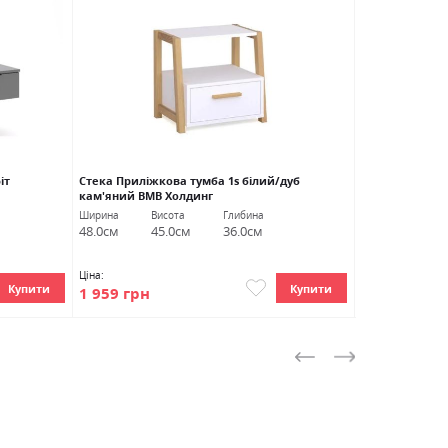
іт
Стека Приліжкова тумба 1s білий/дуб
Реджина Тумба
кам'яний ВМВ Холдинг
Міромарк
Ширина
Висота
Глибина
Ширина
Ви
48.0см
45.0см
36.0см
55.0см
49
Ціна:
Ціна:
Купити
Купити
1 959 грн
4 055 грн