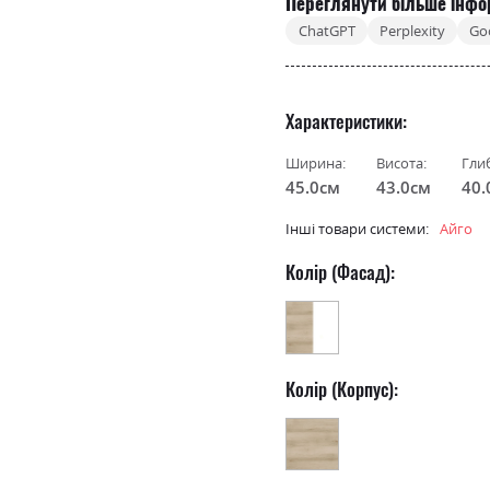
Переглянути більше інфо
ChatGPT
Perplexity
Go
Характеристики
Ширина:
Висота:
Гли
45.0см
43.0см
40.
Інші товари системи:
Айго
Колір (Фасад):
Колір (Корпус):