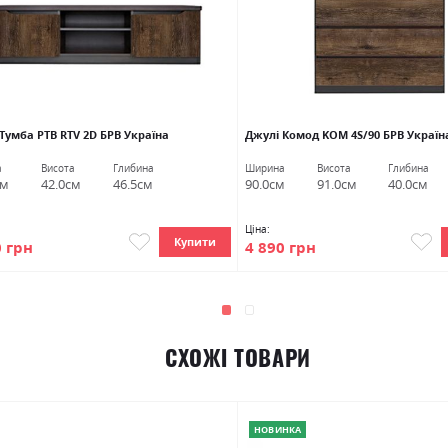
Тумба РТВ RTV 2D БРВ Україна
Джулі Комод KOM 4S/90 БРВ Україн
а
Висота
Глибина
Ширина
Висота
Глибина
см
42.0см
46.5см
90.0см
91.0см
40.0см
Ціна:
Купити
0 грн
4 890 грн
СХОЖІ ТОВАРИ
НОВИНКА