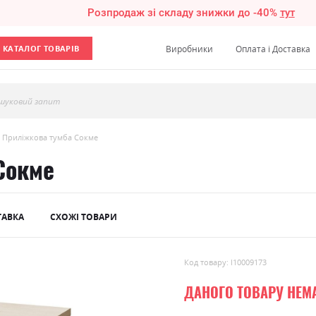
Розпродаж зі складу знижки до -40%
тут
КАТАЛОГ ТОВАРІВ
Виробники
Оплата і Доставка
шуковий запит
 Приліжкова тумба Сокме
Сокме
ТАВКА
СХОЖІ ТОВАРИ
Код товару: l10009173
ДАНОГО ТОВАРУ НЕМ