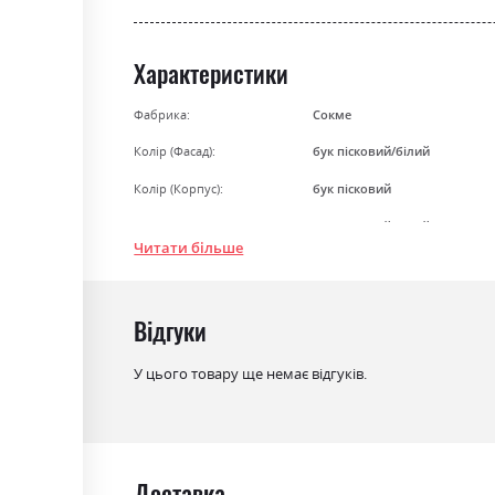
Характеристики
Фабрика:
Сокме
Колір (Фасад):
бук пісковий/білий
Колір (Корпус):
бук пісковий
Колір матеріалу
бук пісковий/білий
Читати більше
Стиль
мінімалізм, модерн
Матеріал
ламінована ДСП
Відгуки
У цього товару ще немає відгуків.
Доставка