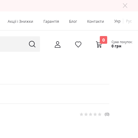
Укр
Рус
Акції і Знижки
Гарантія
Блог
Контакти
0
Сума покупок:
0 грн
0
Рейтинг:
0
100
% of