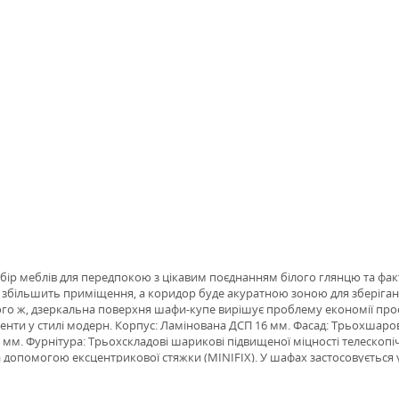
абір меблів для передпокою з цікавим поєднанням білого глянцю та ф
ьно збільшить приміщення, а коридор буде акуратною зоною для зберіган
ого ж, дзеркальна поверхня шафи-купе вирішує проблему економії про
нти у стилі модерн. Корпус: Ламінована ДСП 16 мм. Фасад: Трьохшаро
м. Фурнітура: Трьохскладові шарикові підвищеної міцності телескопіч
а допомогою ексцентрикової стяжки (MINIFIX). У шафах застосовується 