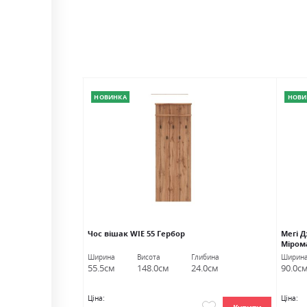
НОВИНКА
НОВИ
бор
Чос вішак WIE 55 Гербор
Мегі 
Міром
либина
Ширина
Висота
Глибина
Ширин
.0см
55.5см
148.0см
24.0см
90.0с
Ціна:
Ціна: