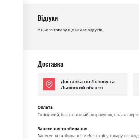
Колір (Фасад):
білий глянець
Відгуки
Колір (Корпус):
дуб крафт
У цього товару ще немає відгуків.
Колір матеріалу
дуб крафт/білий глянець
Стиль
мінімалізм, модерн
Матеріал
лакована ДСП
Доставка
Доставка по Львову та
Львівский області
Оплата
Готівковий, безготівковий розрахунок, оплата чере
Занесення та збирання
Занесення та збирання меблів в ціну товару не входя