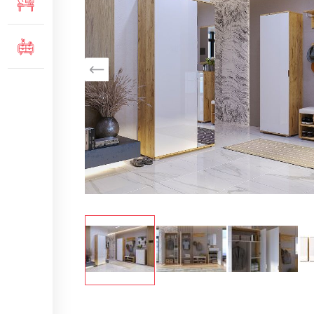
МЕБЛІ ДЛЯ ОФІСУ
of
the
images
КОМОДИ ТА ТУМБИ
gallery
Skip
to