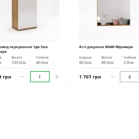
комод передпокою 1дв.1шх.
Асті дзеркало 80х80 Міромарк
марк
Ширина
Висота
Глибина
а
Висота
Глибина
80.0см
80.0см
2.0см
м
103.0см
40.0см
1 707 грн
9 грн