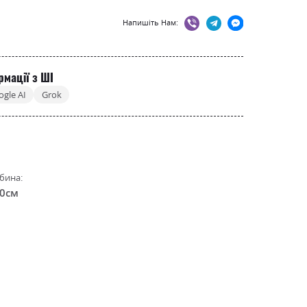
Напишіть Нам:
рмації з ШІ
ogle AI
Grok
бина:
.0см