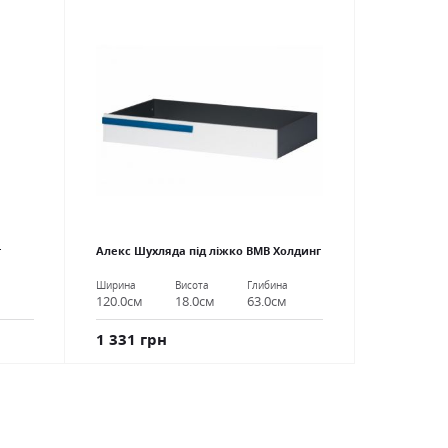
г
Алекс Шухляда під ліжко ВМВ Холдинг
Ширина
Висота
Глибина
120.0см
18.0см
63.0см
1 331 грн