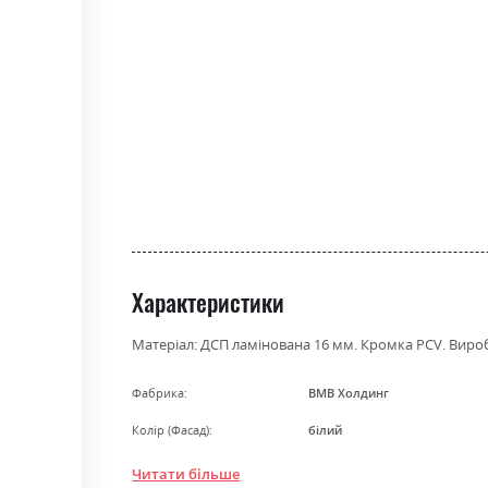
the
beginning
of
the
images
gallery
Характеристики
Матеріал: ДСП ламінована 16 мм. Кромка PCV. Вироб
Фабрика:
ВМВ Холдинг
Колір (Фасад):
білий
Колір (Корпус):
графіт/дуб сонома
Читати більше