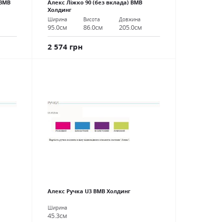
 ВМВ
Алекс Ліжко 90 (без вклада) ВМВ
Холдинг
Ширина
Висота
Довжина
95.0см
86.0см
205.0см
2 574 грн
Алекс Ручка U3 ВМВ Холдинг
Ширина
45.3см