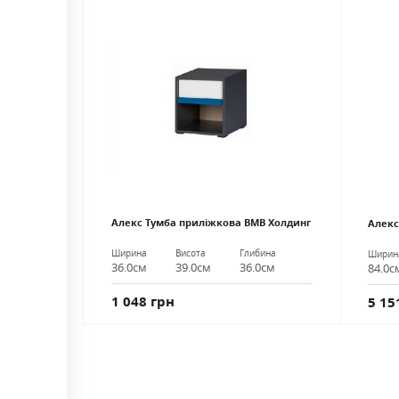
Алекс Тумба приліжкова ВМВ Холдинг
Алекс
Ширина
Висота
Глибина
Ширин
36.0см
39.0см
36.0см
84.0с
1 048 грн
5 15