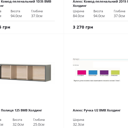
 Комод-пеленальний 1D3S ВМВ
Алекс Комод-пеленальний 2D1S
нг
Холдинг
а
Висота
Глибина
Ширина
Висота
Глибина
м
94.0см
37.0см
84.0см
94.0см
37.0см
5 грн
3 270 грн
 Полиця 125 ВМВ Холдинг
Алекс Ручка U2 ВМВ Холдинг
а
Висота
Глибина
Ширина
см
32.0см
25.0см
32.3см