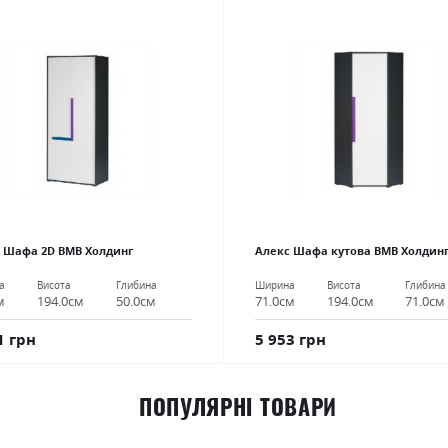
 Шафа 2D ВМВ Холдинг
Алекс Шафа кутова ВМВ Холдин
а
Висота
Глибина
Ширина
Висота
Глибина
м
194.0см
50.0см
71.0см
194.0см
71.0см
1 грн
5 953 грн
ПОПУЛЯРНІ ТОВАРИ