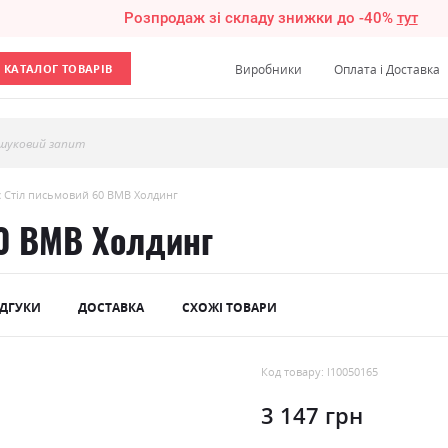
Розпродаж зі складу знижки до -40%
тут
КАТАЛОГ ТОВАРІВ
Виробники
Оплата і Доставка
шуковий запит
с Стіл письмовий 60 ВМВ Холдинг
60 ВМВ Холдинг
ІДГУКИ
ДОСТАВКА
СХОЖІ ТОВАРИ
Код товару: l10050165
3 147 грн