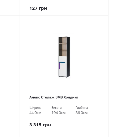
127 грн
Алекс Стелаж ВМВ Холдинг
Ширина
Висота
Глибина
44.0см
194.0см
36.0см
3 315 грн