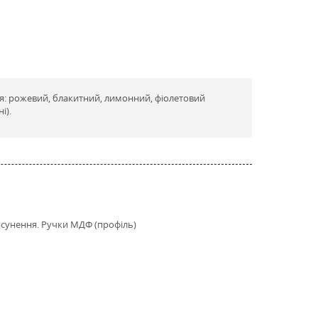
я: рожевий, блакитний, лимонний, фіолетовий
і).
висунення. Ручки МДФ (профіль)