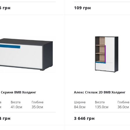
5 грн
109 грн
 Скриня ВМВ Холдинг
Алекс Стелаж 2D ВМВ Холдинг
а
Висота
Глибина
Ширина
Висота
Глибина
м
41.0см
35.0см
84.0см
135.0см
36.0см
4 грн
3 646 грн