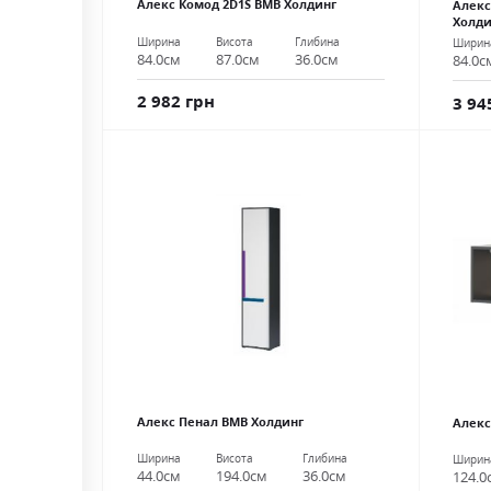
Алекс Комод 2D1S ВМВ Холдинг
Алекс
Холди
Ширина
Висота
Глибина
Ширин
84.0см
87.0см
36.0см
84.0с
2 982 грн
3 94
Алекс Пенал ВМВ Холдинг
Алекс
Ширина
Висота
Глибина
Ширин
44.0см
194.0см
36.0см
124.0