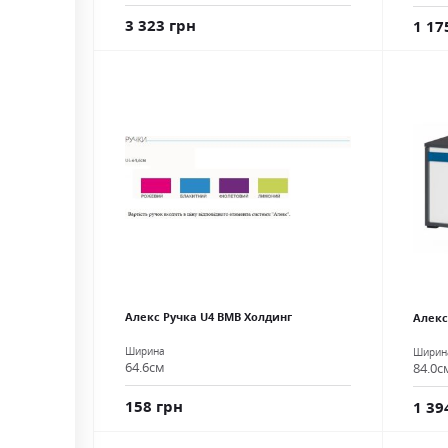
3 323 грн
1 17
Алекс Ручка U4 ВМВ Холдинг
Алекс
Ширина
Ширин
64.6см
84.0с
158 грн
1 39