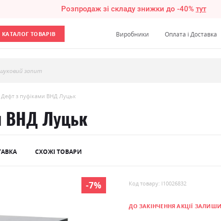
Розпродаж зі складу знижки до -40%
тут
КАТАЛОГ ТОВАРІВ
Виробники
Оплата і Доставка
шуковий запит
 Дефт з пуфіками ВНД Луцьк
и ВНД Луцьк
ТАВКА
СХОЖІ ТОВАРИ
-7%
Код товару: l10026832
ДО ЗАКІНЧЕННЯ АКЦІЇ ЗАЛИШ