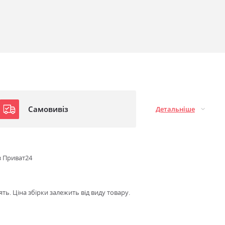
Самовивіз
Детальніше
з Приват24
ть. Ціна збірки залежить від виду товару.