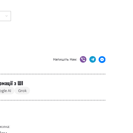
Напишіть Нам:
рмації з ШІ
ogle AI
Grok
жина:
0см