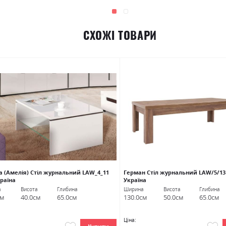
СХОЖІ ТОВАРИ
а (Амелія) Стіл журнальний LAW_4_11
Герман Стіл журнальний LAW/5/13
країна
Україна
а
Висота
Глибина
Ширина
Висота
Глибина
см
40.0см
65.0см
130.0см
50.0см
65.0см
Ціна: