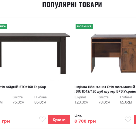
ПОПУЛЯРНІ ТОВАРИ
НКА
НОВИНКА
тіл обідній STO/160 Гербор
Індіана (Монтана) Стіл письмовий
JBIU1D1S/120 дуб шутер БРВ Україн
а
Висота
Глибина
Ширина
Висота
Глибина
см
76.0см
86.0см
120.0см
78.0см
65.0см
Ціна:
Купити
0 грн
8 700 грн