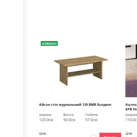
НОВИНКА
Луцьк
Айсон стіл журнальний 120 ВМВ Холдинг
Ацтек
БРВ У
Ширина
Висота
Глибина
Ширин
120.0см
50.0см
57.0см
110.0
Ціна:
Ціна: