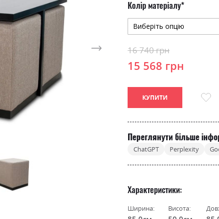
Колір матеріалу
16 740 грн
15 568 грн
КУПИТИ
Переглянути більше інфо
ChatGPT
Perplexity
Go
Характеристики
Ширина:
Висота:
Дов
85.0см
50.0см
85.