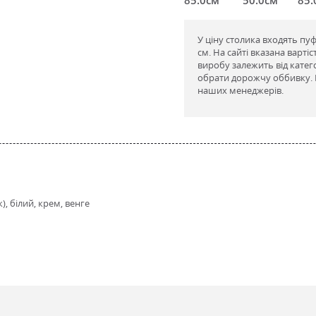
У ціну столика входять пуф
см. На сайті вказана варті
виробу залежить від катег
обрати дорожчу оббивку. В
наших менеджерів.
, білий, крем, венге