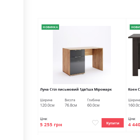
НОВИНКА
НОВИ
ВНД Луцьк
Луна Стіл письмовий 1дв1шх Міромарк
Коен С
либина
Ширина
Висота
Глибина
Ширин
5.0см
120.0см
76.8см
60.0см
160.0
Ціна:
Ціна:
Купити
5 255 грн
4 44
Купити