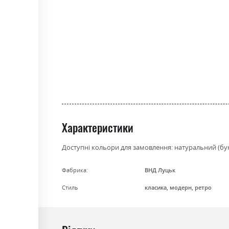
the
beginning
of
the
images
gallery
Характеристики
Доступні кольори для замовлення: натуральний (бук)
Фабрика:
ВНД Луцьк
Стиль
класика, модерн, ретро