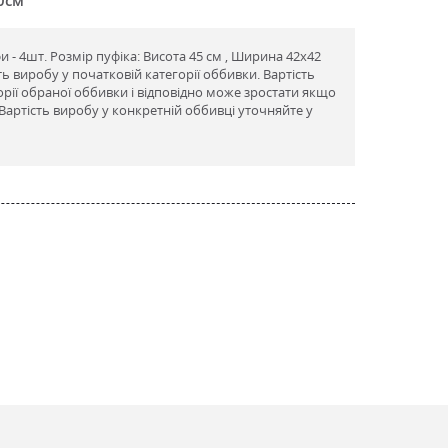
и - 4шт. Розмір пуфіка: Висота 45 см , Ширина 42х42
сть виробу у початковій категорії оббивки. Вартість
орії обраної оббивки і відповідно може зростати якщо
артість виробу у конкретній оббивці уточняйте у