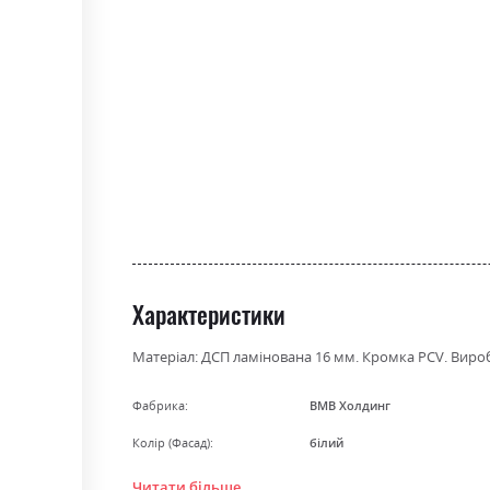
gallery
Характеристики
Матеріал: ДСП ламінована 16 мм. Кромка PCV. Вироб
Фабрика:
ВМВ Холдинг
Колір (Фасад):
білий
Колір (Корпус):
графіт/дуб сонома
Читати більше