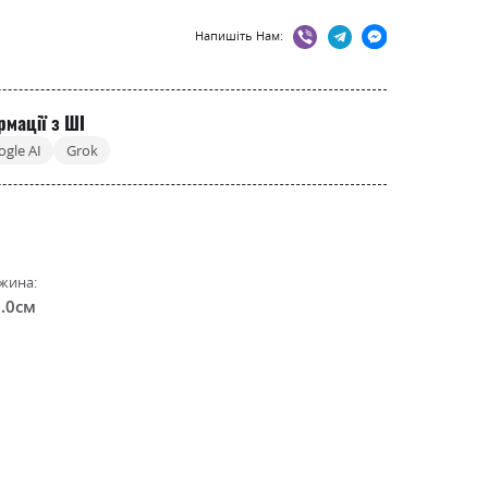
Напишіть Нам:
рмації з ШІ
ogle AI
Grok
жина:
.0см