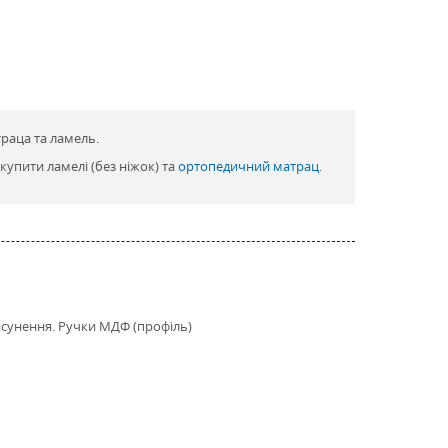
траца та ламель.
купити ламелі (без ніжок) та
ортопедичний матрац
.
висунення. Ручки МДФ (профіль)