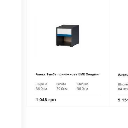
Алекс Тумба приліжкова ВМВ Холдинг
Алекс
Ширина
Висота
Глибина
Ширин
36.0см
39.0см
36.0см
84.0с
1 048 грн
5 15