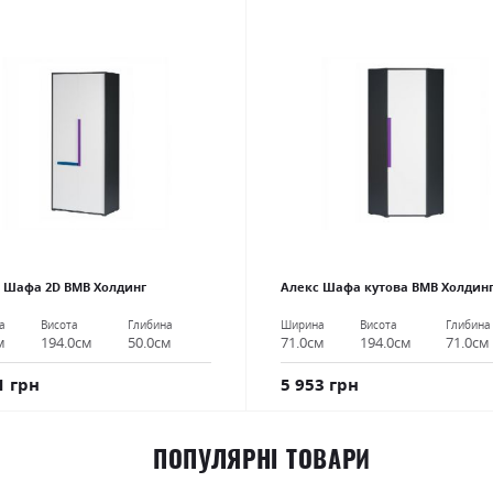
 Шафа 2D ВМВ Холдинг
Алекс Шафа кутова ВМВ Холдин
а
Висота
Глибина
Ширина
Висота
Глибина
м
194.0см
50.0см
71.0см
194.0см
71.0см
1 грн
5 953 грн
ПОПУЛЯРНІ ТОВАРИ