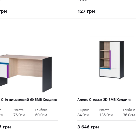
грн
127 грн
 Стіл письмовий 60 ВМВ Холдинг
Алекс Стелаж 2D ВМВ Холдинг
а
Висота
Глибина
Ширина
Висота
Глибина
см
76.0см
60.0см
84.0см
135.0см
36.0см
7 грн
3 646 грн