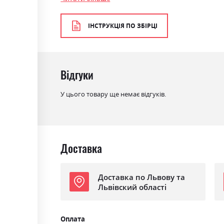
Колір матеріалу
графіт/дуб сонома/білий
ІНСТРУКЦІЯ ПО ЗБІРЦІ
Стиль
мінімалізм, модерн
Матеріал
ламінована ДСП
Ніша для білизни
ні
Відгуки
Спальне місце
90х200
У цього товару ще немає відгуків.
З матрацом
ні
З підставкою під матрац
ні
Доставка
Доставка по Львову та
Львівский області
Оплата