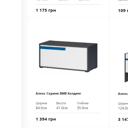
1 175 грн
109 
Алекс Скриня ВМВ Холдинг
Алекс
Ширина
Висота
Глибина
Ширин
84.0см
41.0см
35.0см
124.0
1 394 грн
3 14