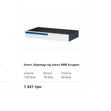
г
Алекс Шухляда під ліжко ВМВ Холдинг
Ширина
Висота
Глибина
120.0см
18.0см
63.0см
1 331 грн