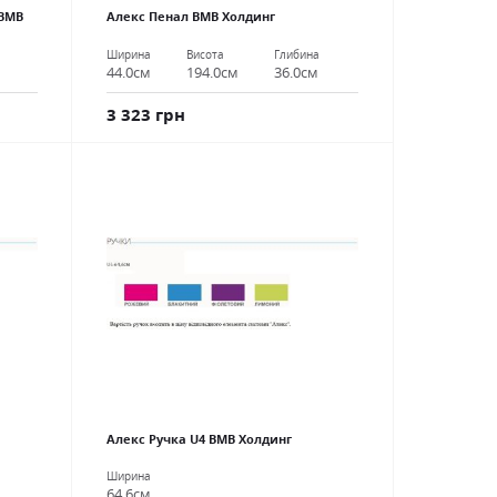
 ВМВ
Алекс Пенал ВМВ Холдинг
Ширина
Висота
Глибина
44.0см
194.0см
36.0см
3 323 грн
Алекс Ручка U4 ВМВ Холдинг
Ширина
64.6см