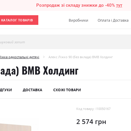
Розпродаж зі складу знижки до -40%
тут
КАТАЛОГ ТОВАРІВ
Виробники
Оплата і Доставка
шуковий запит
Ліжка односпальні дитячі
Алекс Ліжко 90 (без вклада) ВМВ Холдинг
лада) ВМВ Холдинг
ІДГУКИ
ДОСТАВКА
СХОЖІ ТОВАРИ
Код товару: l10050167
2 574 грн