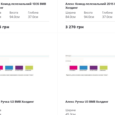
 Комод-пеленальний 1D3S ВМВ
Алекс Комод-пеленальний 2D1S
нг
Холдинг
а
Висота
Глибина
Ширина
Висота
Глибина
м
94.0см
37.0см
84.0см
94.0см
37.0см
5 грн
3 270 грн
 Ручка U2 ВМВ Холдинг
Алекс Ручка U3 ВМВ Холдинг
а
Ширина
м
45.3см