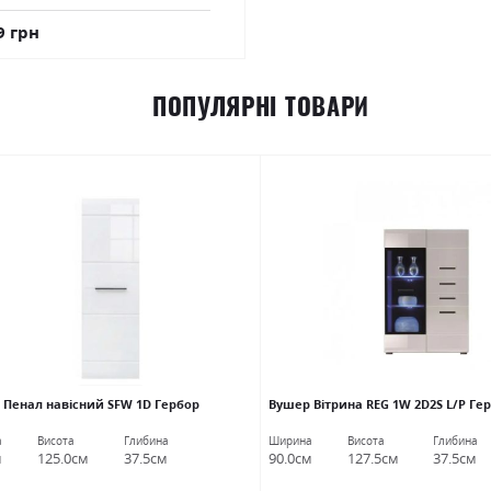
9 грн
ПОПУЛЯРНІ ТОВАРИ
 Пенал навісний SFW 1D Гербор
Вушер Вітрина REG 1W 2D2S L/P Ге
а
Висота
Глибина
Ширина
Висота
Глибина
м
125.0см
37.5см
90.0см
127.5см
37.5см