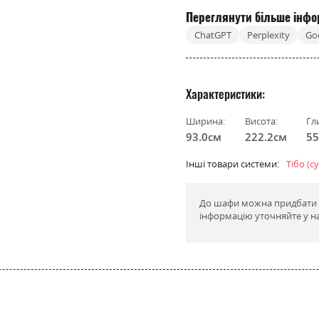
Переглянути більше інфо
ChatGPT
Perplexity
Go
Характеристики
Ширина:
Висота:
Гл
93.0см
222.2см
55
Інші товари системи:
Тібо (с
До шафи можна придбати по
інформацію уточняйте у н