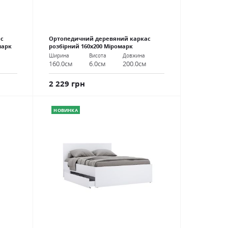
с
Ортопедичний деревяний каркас
марк
розбірний 160х200 Міромарк
Ширина
Висота
Довжина
160.0см
6.0см
200.0см
2 229 грн
НОВИНКА