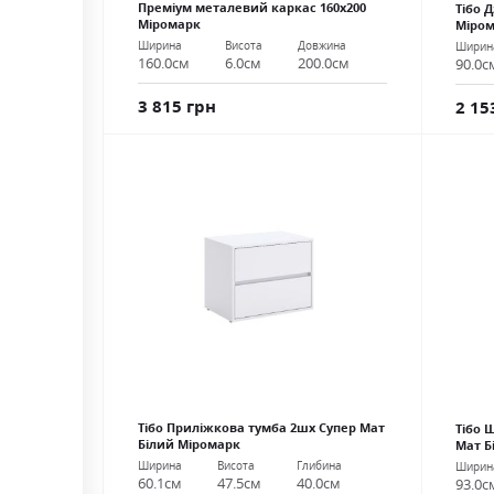
Преміум металевий каркас 160х200
Тібо 
Міромарк
Міро
Ширина
Висота
Довжина
Ширин
160.0см
6.0см
200.0см
90.0с
3 815 грн
2 15
Тібо Приліжкова тумба 2шх Супер Мат
Тібо 
Білий Міромарк
Мат Б
Ширина
Висота
Глибина
Ширин
60.1см
47.5см
40.0см
93.0с