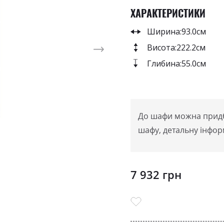
ХАРАКТЕРИСТИКИ
Ширина:
93.0см
Висота:
222.2см
Глибина:
55.0см
До шафи можна придба
шафу, детальну інфор
7 932 грн