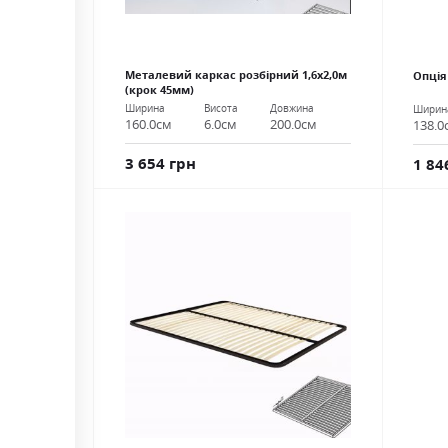
Металевий каркас розбірний 1,6х2,0м
Опція
(крок 45мм)
Ширина
Висота
Довжина
Ширин
160.0см
6.0см
200.0см
138.0
3 654 грн
1 84