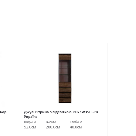
рбор
Джулі Вітрина з підсвіткою REG 1W3SL БРВ
Джулі шафа дл
Україна
Ширина
Висота
Глибина
Ширина
В
52.0см
200.0см
40.0см
154.0см
2