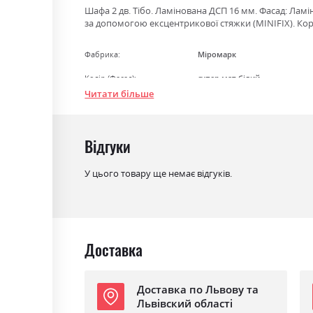
Шафа 2 дв. Тібо. Ламінована ДСП 16 мм. Фасад: Лам
за допомогою ексцентрикової стяжки (MINIFIX). Корп
Фабрика:
Міромарк
Колір (Фасад):
супер мат білий
Читати більше
Колір (Корпус):
супер мат білий
Колір матеріалу
супер мат білий
Відгуки
Стиль
мінімалізм, модерн
Матеріал
ламінована ДСП
У цього товару ще немає відгуків.
Доставка
Доставка по Львову та
Львівский області