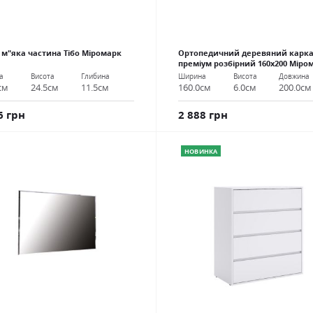
 м"яка частина Тібо Міромарк
Ортопедичний деревяний карка
преміум розбірний 160х200 Міро
а
Висота
Глибина
Ширина
Висота
Довжина
см
24.5см
11.5см
160.0см
6.0см
200.0см
6 грн
2 888 грн
НОВИНКА