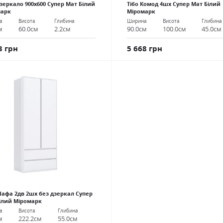
Дзеркало 900х600 Супер Мат Білий
Тібо Комод 4шх Супер Мат Білий
марк
Міромарк
а
Висота
Глибина
Ширина
Висота
Глибина
м
60.0см
2.2см
90.0см
100.0см
45.0см
3 грн
5 668 грн
Шафа 2дв 2шх без дзеркал Супер
ілий Міромарк
а
Висота
Глибина
м
222.2см
55.0см