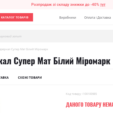
Розпродаж зі складу знижки до -40%
тут
КАТАЛОГ ТОВАРІВ
Виробники
Оплата і Доставка
шуковий запит
 дзеркал Супер Мат Білий Міромарк
кал Супер Мат Білий Міромарк
ТАВКА
СХОЖІ ТОВАРИ
Код товару: l100100985
ДАНОГО ТОВАРУ НЕМ