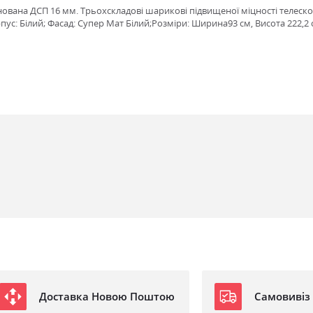
інована ДСП 16 мм. Трьохскладові шарикові підвищеної міцності телеск
ус: Білий; Фасад: Супер Мат Білий;Розміри: Ширина93 см, Висота 222,2 
Доставка Новою Поштою
Самовивіз