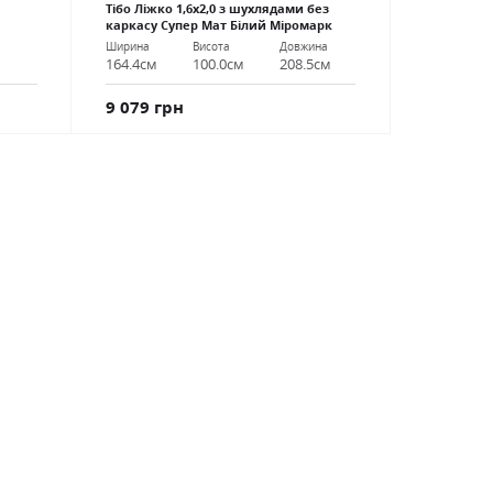
Тібо Ліжко 1,6х2,0 з шухлядами без
каркасу Супер Мат Білий Міромарк
Ширина
Висота
Довжина
164.4см
100.0см
208.5см
9 079 грн