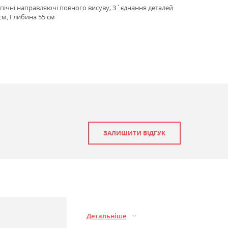
опічні направляючі повного висуву; З`єднання деталей
см, Глибина 55 см
ЗАЛИШИТИ ВІДГУК
Детальніше