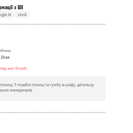
рмації з ШІ
ogle AI
Grok
ибина:
.0см
упер мат білий)
лиці, Т-подібні полиці та тумбу в шафу, детальну
аших менеджерів.