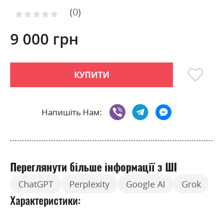
of
0
the
Рейтинг:
images
0
100
% of
gallery
9 000 грн
КУПИТИ
Напишіть Нам:
Переглянути більше інформації з ШІ
ChatGPT
Perplexity
Google AI
Grok
Характеристики