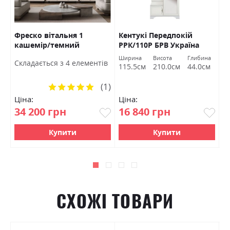
Фреско вітальня 1
Кентукі Передпокій
К
кашемір/темний
РРК/110Р БРВ Україна
Б
мармур БРВ Україна
а
Ширина
Висота
Глибина
Ш
Cкладається з 4 елементів
м
115.5см
210.0см
44.0см
1
(1)
Рейтинг:
100%
Ціна:
Ціна:
Ц
34 200 грн
16 840 грн
1
Купити
Купити
СХОЖІ ТОВАРИ