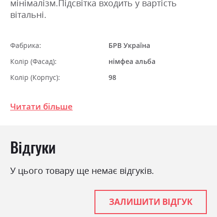
мінімалізм.Підсвітка входить у вартість
вітальні.
Фабрика:
БРВ Україна
Колір (Фасад):
німфеа альба
Колір (Корпус):
98
Колір матеріалу
дуб сонома/німфеа альба
Читати більше
Стиль
мінімалізм, модерн
Матеріал
ламінована ДСП
Відгуки
У цього товару ще немає відгуків.
ЗАЛИШИТИ ВІДГУК