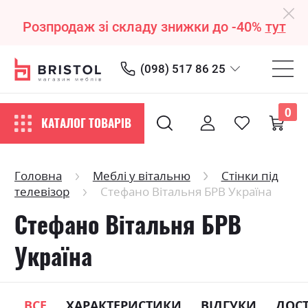
Розпродаж зі складу знижки до -40%
тут
(098) 517 86 25
0
КАТАЛОГ ТОВАРІВ
Головна
Меблі у вітальню
Стінки під
телевізор
Стефано Вітальня БРВ Україна
Стефано Вітальня БРВ
Україна
ВСЕ
ХАРАКТЕРИСТИКИ
ВІДГУКИ
ДОС