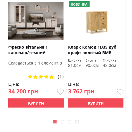
НОВИНКА
Фреско вітальня 1
Кларк Комод 1D3S дуб
С
кашемір/темний
крафт золотий ВМВ
Х
мармур БРВ Україна
Холдинг
Ширина
Висота
Глибина
Ш
Cкладається з 4 елементів
81.0см
90.0см
42.0см
1
(1)
Рейтинг:
100%
Ціна:
Ціна:
Ц
34 200 грн
3 762 грн
5
Купити
Купити