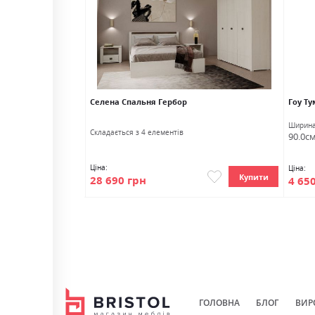
ахо/антрацит
Селена Спальня Гербор
Гоу Ту
Глибина
Ширин
Cкладається з 4 елементів
38.0см
90.0с
Ціна:
Ціна:
Купити
Купити
28 690 грн
4 65
ГОЛОВНА
БЛОГ
ВИР