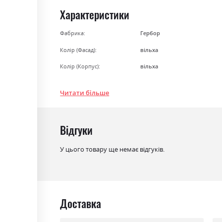
Характеристики
Фабрика:
Гербор
Колір (Фасад):
вільха
Колір (Корпус):
вільха
Колір матеріалу
вільха
Читати більше
Стиль
класика, мінімалізм
Матеріал
Ламінована ДСП
Відгуки
У цього товару ще немає відгуків.
Доставка