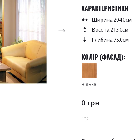
ХАРАКТЕРИСТИКИ
Ширина:
204.0см
Висота:
213.0см
Глибина:
75.0см
КОЛІР (ФАСАД):
вільха
0 грн