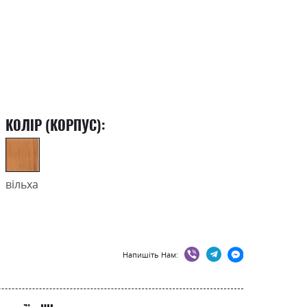
КОЛІР (КОРПУС):
вільха
Напишіть Нам: