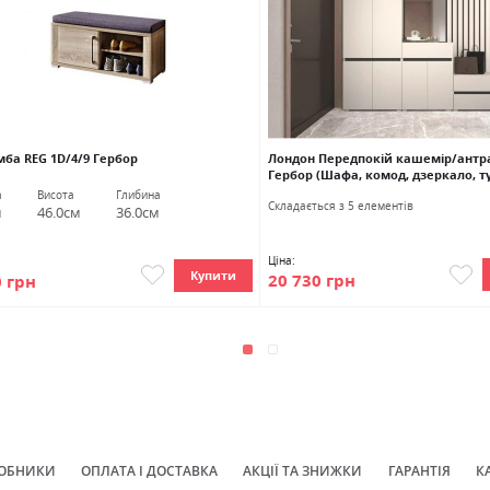
мба REG 1D/4/9 Гербор
Лондон Передпокій кашемір/антр
Гербор (Шафа, комод, дзеркало, т
вішак)
а
Висота
Глибина
Cкладається з 5 елементів
м
46.0см
36.0см
Ціна:
Купити
20 730 грн
0 грн
ОБНИКИ
ОПЛАТА І ДОСТАВКА
АКЦІЇ ТА ЗНИЖКИ
ГАРАНТІЯ
К