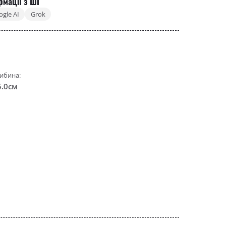
рмації з ШІ
ogle AI
Grok
ибина:
5.0см