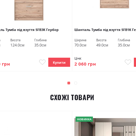
ь Тумба під взуття SFB3K Гербор
Шанталь Тумба під взуття SFB1K Г
а
Висота
Глибина
Ширина
Висота
Глибина
м
124.0см
35.0см
70.0см
49.0см
35.0см
Ціна:
Купити
0 грн
2 060 грн
СХОЖІ ТОВАРИ
НОВИНКА