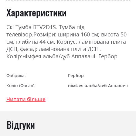
Характеристики
Скі Тумба RTV2D1S. Тумба під
телевізор.Розміри: ширина 160 см; висота 50
см; глибина 44 см. Корпус: ламінована плита
ДСП, фасад: ламінована плита ДСП .
Колір:німфея альба/дуб Аппалачі. Гербор
Фабрика:
Гербор
Колір (Фасад):
німфея альба/дуб Аппалачі
Колір (Корпус):
німфея альба/дуб Аппалачі
Читати більше
Колір матеріалу
німфея альба/дуб Аппалачі
Стиль
мінімалізм, модерн
Відгуки
Матеріал
ламінована ДСП