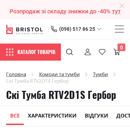
Розпродаж зі складу знижки до -40%
тут
(098) 517 86 25
0
КАТАЛОГ ТОВАРІВ
Головна
Комоди та тумби
Тумби
Скі Тумба RTV2D1S Гербор
Скі Тумба RTV2D1S Гербор
ВСЕ
ХАРАКТЕРИСТИКИ
ВІДГУКИ
ДОС