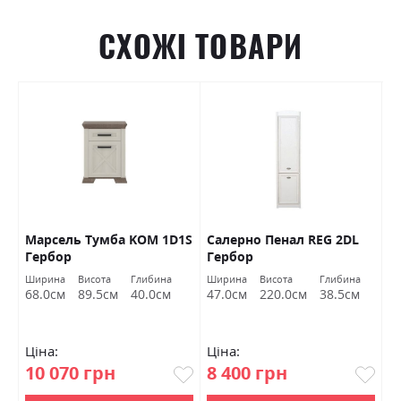
СХОЖІ ТОВАРИ
2
Марсель Тумба KOM 1D1S
Салерно Пенал REG 2DL
Л
Гербор
Гербор
к
Г
Ширина
Висота
Глибина
Ширина
Висота
Глибина
Ш
в
68.0см
89.5см
40.0см
47.0см
220.0см
38.5см
9
Ціна:
Ціна:
Ц
10 070 грн
8 400 грн
8