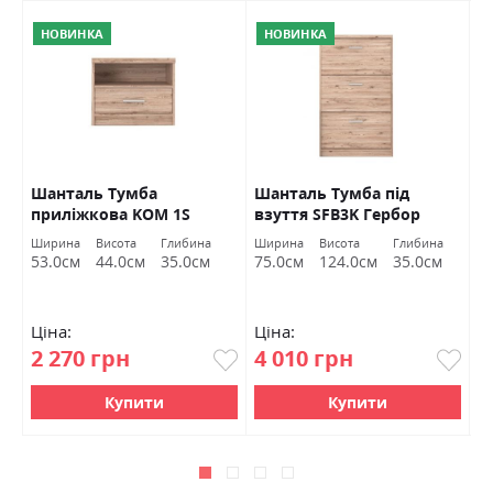
НОВИНКА
НОВИНКА
O
Шанталь Тумба
Шанталь Тумба під
Ш
приліжкова KOM 1S
взуття SFB3K Гербор
в
Гербор
а
Ширина
Висота
Глибина
Ширина
Висота
Глибина
Ш
м
53.0см
44.0см
35.0см
75.0см
124.0см
35.0см
7
Ціна:
Ціна:
Ц
2 270 грн
4 010 грн
2
Купити
Купити