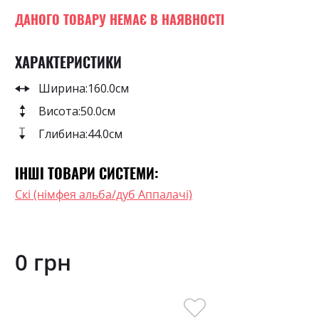
0
100
beginning
% of
of
ДАНОГО ТОВАРУ НЕМАЄ В НАЯВНОСТІ
the
images
ХАРАКТЕРИСТИКИ
gallery
Ширина:
160.0см
Висота:
50.0см
Глибина:
44.0см
ІНШІ ТОВАРИ СИСТЕМИ:
Скі (німфея альба/дуб Аппалачі)
0 грн