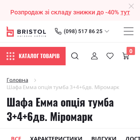
Розпродаж зі складу знижки до -40%
тут
(098) 517 86 25
0
КАТАЛОГ ТОВАРІВ
Головна
Шафа Емма опція тумба 3+4+6дв. Міромарк
Шафа Емма опція тумба
3+4+6дв. Міромарк
ВСЕ
ХАРАКТЕРИСТИКИ
ВІДГУКИ
ДОС