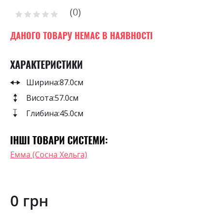
of
0
the
Рейтинг:
images
0
100
% of
gallery
ДАНОГО ТОВАРУ НЕМАЄ В НАЯВНОСТІ
ХАРАКТЕРИСТИКИ
Ширина:
87.0см
Висота:
57.0см
Глибина:
45.0см
ІНШІ ТОВАРИ СИСТЕМИ:
Емма (Сосна Хельга)
0 грн