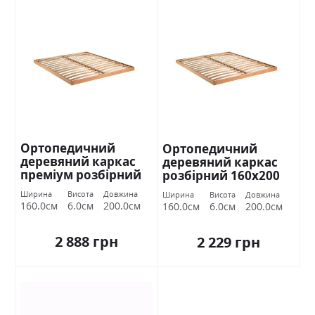
Ортопедичний
Ортопедичний
деревяний каркас
деревяний каркас
преміум розбірний
розбірний 160х200
160х200 Міромарк
Міромарк
Ширина
Висота
Довжина
Ширина
Висота
Довжина
160.0см
6.0см
200.0см
160.0см
6.0см
200.0см
2 888 грн
2 229 грн