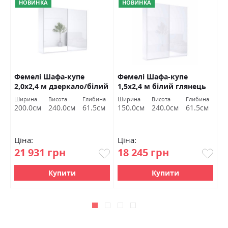
НОВИНКА
НОВИНКА
Фемелі Шафа-купе
Фемелі Шафа-купе
Ф
2,0х2,4 м дзеркало/білий
1,5х2,4 м білий глянець
1
глянець Міромарк
Міромарк
г
Ширина
Висота
Глибина
Ширина
Висота
Глибина
Ш
200.0см
240.0см
61.5см
150.0см
240.0см
61.5см
1
Ціна:
Ціна:
Ц
21 931 грн
18 245 грн
1
Купити
Купити