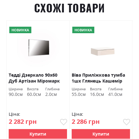
СХОЖІ ТОВАРИ
НОВИНКА
НОВИНКА
Тедді Дзеркало 90х60
Віва Приліжкова тумба
Ш
Дуб Артізан Міромарк
1шх Глянець Кашемір
д
Міромарк
Г
а
Ширина
Висота
Глибина
Ширина
Висота
Глибина
Ш
М
м
90.0см
60.0см
2.0см
55.0см
16.0см
41.0см
1
Ціна:
Ціна:
Ц
2 282 грн
2 286 грн
4
Купити
Купити