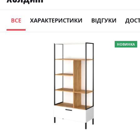
ВСЕ
ХАРАКТЕРИСТИКИ
ВІДГУКИ
ДОС
Skip
НОВИНКА
to
the
end
of
the
images
gallery