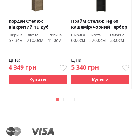
Кордан Cтелаж
Прайм Стелаж reg 60
А
В
відкритий 1D дуб
кашемір/чорний Гербор
Х
бургундський ВМВ
Ширина
Висота
Глибина
Ширина
Висота
Глибина
Ш
Холдинг
57.3см
210.0см
41.0см
60.0см
220.0см
38.0см
4
Ціна:
Ціна:
Ц
4 349 грн
5 340 грн
3
Купити
Купити