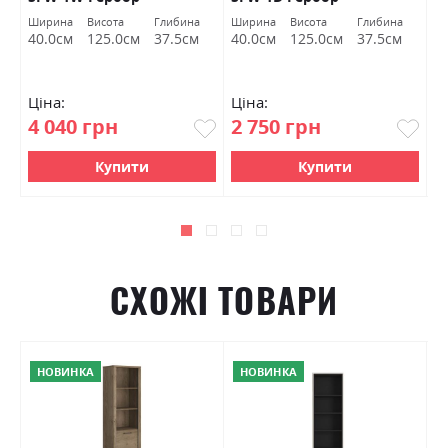
а
Ширина
Висота
Глибина
Ширина
Висота
Глибина
Ш
м
40.0см
125.0см
37.5см
40.0см
125.0см
37.5см
9
Ціна:
Ціна:
Ц
4 040 грн
2 750 грн
7
Купити
Купити
СХОЖІ ТОВАРИ
НОВИНКА
НОВИНКА