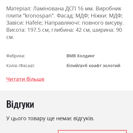
Матеріал: Ламінована ДСП 16 мм. Виробник
плити "kronospan". Фасад: МДФ; Ніжки: МДФ;
Завіси: Hafele; Направляючі: повного висуву.
Висота: 197.5 см, глибина: 42 см, ширина: 90
см.
Фабрика:
ВМВ Холдинг
Колір (Фасад):
білий/дуб крафт золотий
Колір (Корпус):
білий/дуб крафт золотий
Читати більше
Колір матеріалу
білий/дуб крафт золотий
Стиль
лофт, мінімалізм, модерн
Відгуки
Матеріал
ламінована ДСП
У цього товару ще немає відгуків.