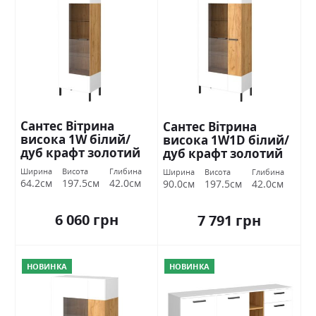
Сантес Вітрина
Сантес Вітрина
висока 1W білий/
висока 1W1D білий/
дуб крафт золотий
дуб крафт золотий
ВМВ Холдинг
ВМВ Холдинг
Ширина
Висота
Глибина
Ширина
Висота
Глибина
64.2см
197.5см
42.0см
90.0см
197.5см
42.0см
6 060 грн
7 791 грн
НОВИНКА
НОВИНКА