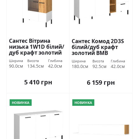
Сантес Вітрина
Сантес Комод 2D3S
низька 1W1D білий/
білий/дуб крафт
дуб крафт золотий
золотий ВМВ
ВМВ Холдинг
Холдинг
Ширина
Висота
Глибина
Ширина
Висота
Глибина
90.0см
134.5см
42.0см
180.0см
92.5см
42.0см
5 410 грн
6 159 грн
НОВИНКА
НОВИНКА