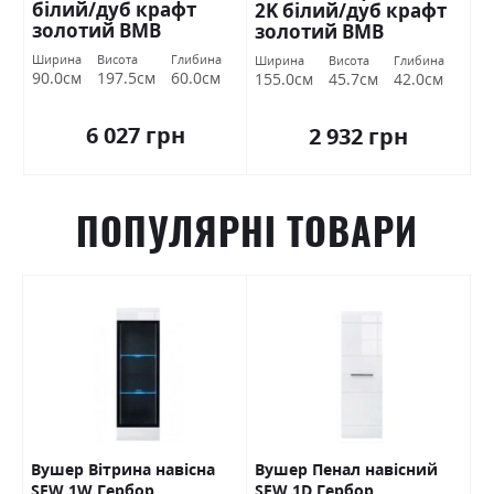
білий/дуб крафт
2K білий/дуб крафт
золотий ВМВ
золотий ВМВ
Холдинг
Холдинг
Ширина
Висота
Глибина
Ширина
Висота
Глибина
90.0см
197.5см
60.0см
155.0см
45.7см
42.0см
6 027 грн
2 932 грн
ПОПУЛЯРНІ ТОВАРИ
Вушер Вітрина навісна
Вушер Пенал навісний
В
SFW 1W Гербор
SFW 1D Гербор
2