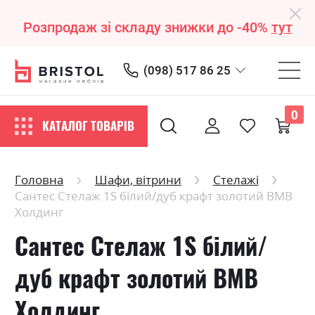
Розпродаж зі складу знижки до -40%
тут
(098) 517 86 25
0
КАТАЛОГ ТОВАРІВ
Головна
Шафи, вітрини
Стелажі
Сантес Стелаж 1S білий/дуб крафт золотий ВМВ
Холдинг
Сантес Стелаж 1S білий/
дуб крафт золотий ВМВ
Холдинг