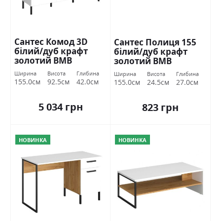
Сантес Комод 3D
Сантес Полиця 155
білий/дуб крафт
білий/дуб крафт
золотий ВМВ
золотий ВМВ
Холдинг
Холдинг
Ширина
Висота
Глибина
Ширина
Висота
Глибина
155.0см
92.5см
42.0см
155.0см
24.5см
27.0см
5 034 грн
823 грн
НОВИНКА
НОВИНКА