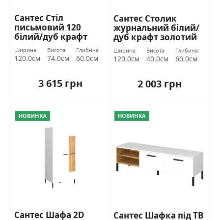
Сантес Стіл
Сантес Столик
письмовий 120
журнальний білий/
білий/дуб крафт
дуб крафт золотий
золотий ВМВ
ВМВ Холдинг
Ширина
Висота
Глибина
Ширина
Висота
Глибина
Холдинг
120.0см
74.0см
60.0см
120.0см
40.0см
60.0см
3 615 грн
2 003 грн
НОВИНКА
НОВИНКА
Сантес Шафа 2D
Сантес Шафкa під ТВ