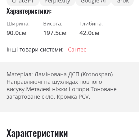
ChatGPT
Perplexity
Google AI
Grok
Характеристики
Ширина:
Висота:
Глибина:
90.0см
197.5см
42.0см
Інші товари системи:
Сантес
Матеріал: Ламінована ДСП (Kronospan).
Направляючі на шухлядах повного
висуву.
Металеві ніжки і опори.
Тоноване
загартоване скло.
Кромка PCV.
Характеристики