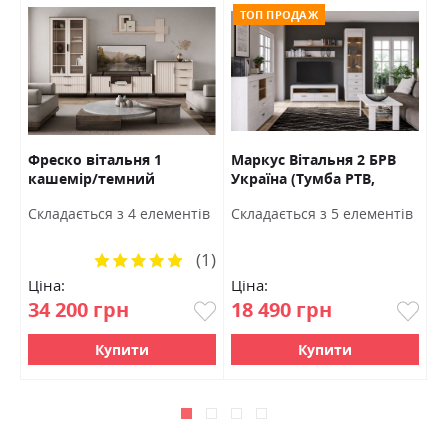
ТОП ПРОДАЖ
Фреско вітальня 1
Маркус Вітальня 2 БРВ
П
кашемір/темний
Україна (Тумба РТВ,
(
мармур БРВ Україна
вітрина, полиці)
У
Ш
Cкладається з 4 елементів
Cкладається з 5 елементів
9
(1)
Рейтинг:
100%
Ціна:
Ціна:
Ц
34 200 грн
18 490 грн
4
Купити
Купити