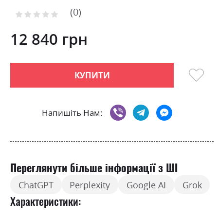
to
0
the
Рейтинг:
0
100
beginning
% of
of
12 840 грн
the
images
gallery
КУПИТИ
Напишіть Нам:
Переглянути більше інформації з ШІ
ChatGPT
Perplexity
Google AI
Grok
Характеристики