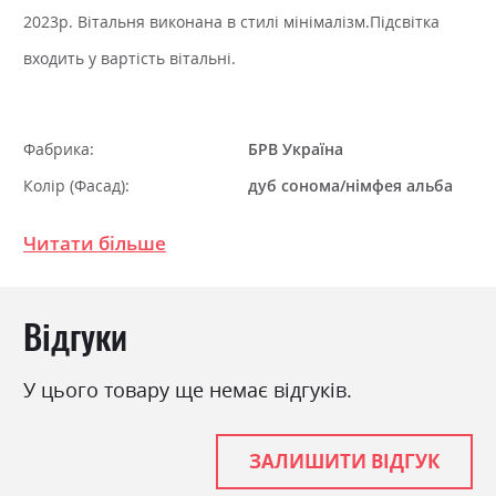
2023р. Вітальня виконана в стилі мінімалізм.Підсвітка
входить у вартість вітальні.
Фабрика:
БРВ Україна
Колір (Фасад):
дуб сонома/німфея альба
Колір (Корпус):
дуб сонома/німфея альба
Читати більше
Колір матеріалу
дуб сонома/ німфея альба
Стиль
мінімалізм, модерн
Відгуки
Матеріал
ламінована ДСП
У цього товару ще немає відгуків.
ЗАЛИШИТИ ВІДГУК