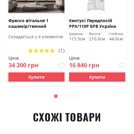
Фреско вітальня 1
Кентукі Передпокій
К
кашемір/темний
РРК/110Р БРВ Україна
Б
мармур БРВ Україна
а
Ширина
Висота
Глибина
Ш
Cкладається з 4 елементів
м
115.5см
210.0см
44.0см
1
(1)
Рейтинг:
100%
Ціна:
Ціна:
Ц
34 200 грн
16 840 грн
1
Купити
Купити
СХОЖІ ТОВАРИ