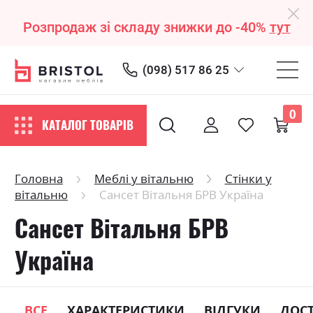
Розпродаж зі складу знижки до -40%
тут
(098) 517 86 25
0
КАТАЛОГ ТОВАРІВ
Головна
Меблі у вітальню
Стінки у
вітальню
Сансет Вітальня БРВ Україна
Сансет Вітальня БРВ
Україна
ВСЕ
ХАРАКТЕРИСТИКИ
ВІДГУКИ
ДОС