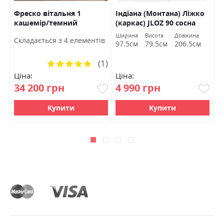
1k
Фреско вітальня 1
Індіана (Монтана) Ліжко
К
РВ
кашемір/темний
(каркас) JLOZ 90 сосна
р
мармур БРВ Україна
каньйон БРВ Україна
Ширина
Висота
Довжина
Cкладається з 4 елементів
97.5см
79.5см
206.5см
(1)
Рейтинг:
100%
Ціна:
Ціна:
Ц
34 200 грн
4 990 грн
0
Купити
Купити