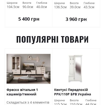
Ширина
Висота
Глибина
Ширина
Висота
Глибина
104.5см
90.0см
40.0см
136.5см
39.0см
43.5см
5 400 грн
3 960 грн
ПОПУЛЯРНІ ТОВАРИ
Фреско вітальня 1
Кентукі Передпокій
К
кашемір/темний
РРК/110Р БРВ Україна
Б
мармур БРВ Україна
а
Ширина
Висота
Глибина
Ш
Cкладається з 4 елементів
м
115.5см
210.0см
44.0см
1