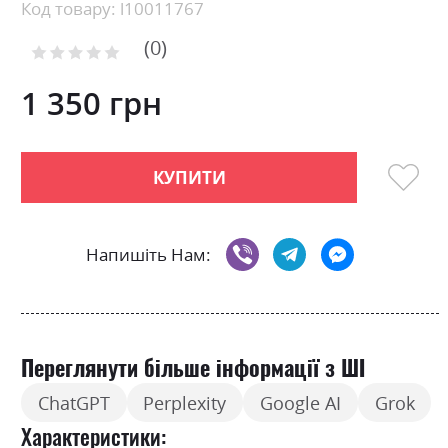
beginning
Код товару: l10011767
of
0
the
Рейтинг:
images
0
100
% of
gallery
1 350 грн
КУПИТИ
Напишіть Нам:
Переглянути більше інформації з ШІ
ChatGPT
Perplexity
Google AI
Grok
Характеристики