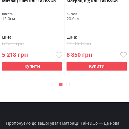
Матрац Slim Roll Take&Go
Матрац Big Roll Take&Go
Висота
Висота
15.0см
20.0см
Ціна:
Ціна:
6 523 грн
11 063 грн
5 218 грн
8 850 грн
Купити
Купити
Пропонуємо до вашої уваги матраци Take&Go — це нова