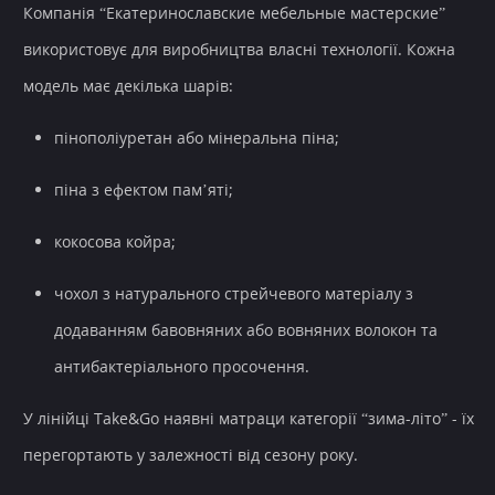
Компанія “Екатеринославские мебельные мастерские”
використовує для виробництва власні технології. Кожна
модель має декілька шарів:
пінополіуретан або мінеральна піна;
піна з ефектом пам’яті;
кокосова койра;
чохол з натурального стрейчевого матеріалу з
додаванням бавовняних або вовняних волокон та
антибактеріального просочення.
У лінійці Take&Go наявні матраци категорії “зима-літо” - їх
перегортають у залежності від сезону року.