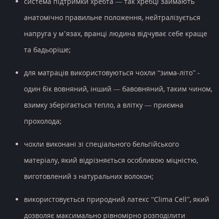
система підтримки хребта — так хребці займають
анатомічно правильне положення, нейтралізується
напруга у м’язах, вранці людина відчуває себе краще
та бадьоріше;
для матраців використовуються чохли “зима-літо” -
один бік вовняний, інший — бавовняний, таким чином,
взимку зберігається тепло, а влітку — приємна
прохолода;
чохли виконані зі спеціального бельгійського
матеріалу, який відрізняється особливою міцністю,
виготовлений з натуральних волокон;
використовується природний латекс “Clima Cell”, який
дозволяє максимально рівномірно розподілити