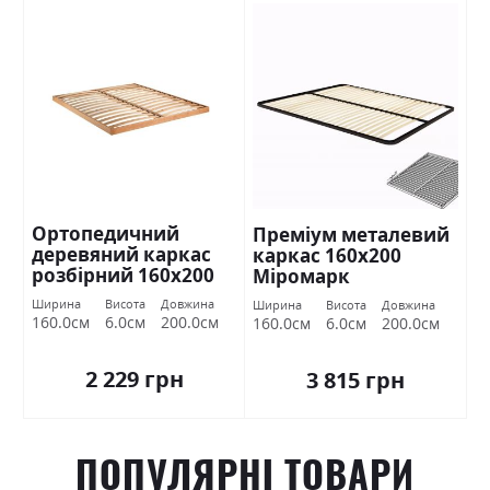
Ортопедичний
Преміум металевий
деревяний каркас
каркас 160х200
розбірний 160х200
Міромарк
Міромарк
Ширина
Висота
Довжина
Ширина
Висота
Довжина
160.0см
6.0см
200.0см
160.0см
6.0см
200.0см
2 229 грн
3 815 грн
ПОПУЛЯРНІ ТОВАРИ