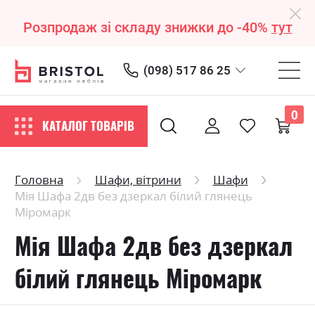
Розпродаж зі складу знижки до -40%
тут
(098) 517 86 25
0
КАТАЛОГ ТОВАРІВ
Головна
Шафи, вітрини
Шафи
Мія Шафа 2дв без дзеркал білий глянець
Міромарк
Мія Шафа 2дв без дзеркал
білий глянець Міромарк