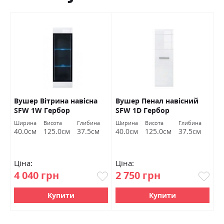
Вушер Вітрина навісна
Вушер Пенал навісний
В
SFW 1W Гербор
SFW 1D Гербор
2
а
Ширина
Висота
Глибина
Ширина
Висота
Глибина
Ш
м
40.0см
125.0см
37.5см
40.0см
125.0см
37.5см
9
Ціна:
Ціна:
Ц
4 040 грн
2 750 грн
7
Купити
Купити