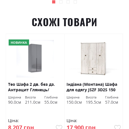
СХОЖІ ТОВАРИ
НОВИНКА
Тео Шафа 2 дв. без дз.
Індіана (Монтана) Шафа
Н
Антрацит Глянець/
для одягу JSZF 3D2S 150
д
Графіт Міромарк
сосна каньйон БРВ
В
Ширина
Висота
Глибина
Ширина
Висота
Глибина
Ш
Україна
90.0см
211.0см
55.0см
150.0см
195.5см
57.0см
1
Ціна:
Ціна:
Ц
8 207 грн
17 900 грн
1