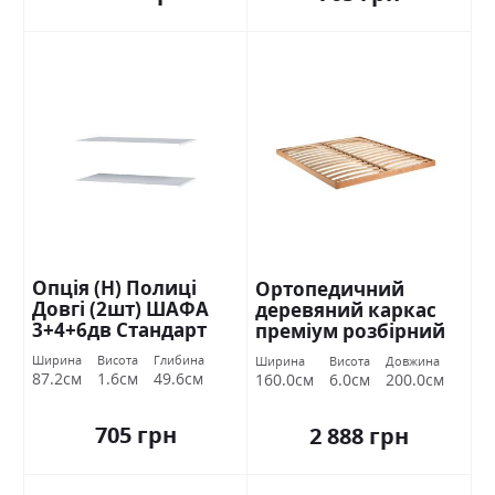
Опція (Н) Полиці
Ортопедичний
Довгі (2шт) ШАФА
деревяний каркас
3+4+6дв Стандарт
преміум розбірний
160х200 Міромарк
Ширина
Висота
Глибина
Ширина
Висота
Довжина
87.2см
1.6см
49.6см
160.0см
6.0см
200.0см
705 грн
2 888 грн