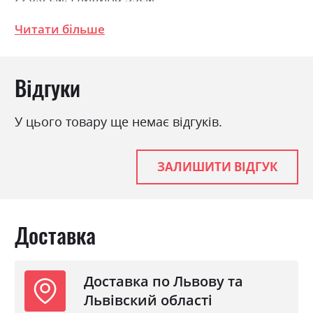
Читати більше
Фабрика:
Міромарк
Колір (Фасад):
білий глянець
Відгуки
Колір (Корпус):
білий
Колір матеріалу
білий глянець
У цього товару ще немає відгуків.
Стиль
мінімалізм, модерн
Матеріал
лакована ДСП
ЗАЛИШИТИ ВІДГУК
Доставка
Доставка по Львову та
Львівский області