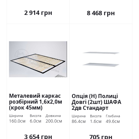
2 914 грн
8 468 грн
Металевий каркас
Опція (Н) Полиці
розбірний 1,6х2,0м
Довгі (2шт) ШАФА
(крок 45мм)
2дв Стандарт
Ширина
Висота
Довжина
Ширина
Висота
Глибина
160.0см
6.0см
200.0см
86.4см
1.6см
49.6см
3 654 грн
705 грн