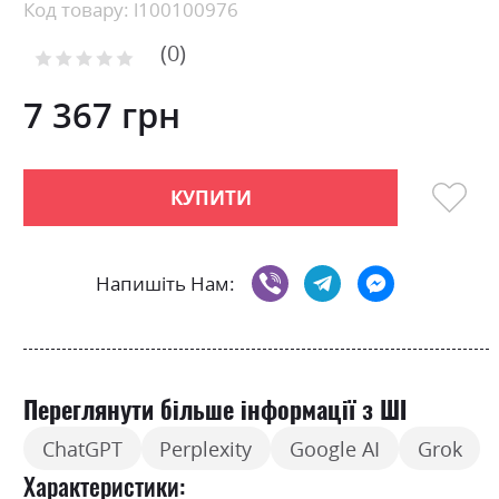
Skip
Код товару: l100100976
to
0
the
Рейтинг:
0
100
beginning
% of
of
7 367 грн
the
images
gallery
КУПИТИ
Напишіть Нам:
Переглянути більше інформації з ШІ
ChatGPT
Perplexity
Google AI
Grok
Характеристики