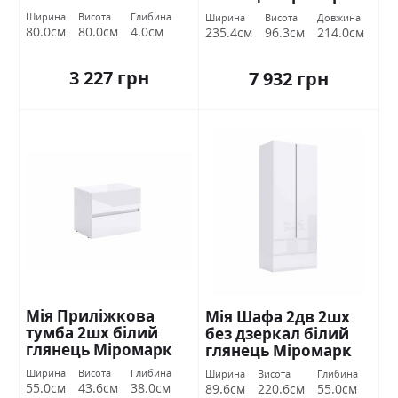
Ширина
Висота
Глибина
Ширина
Висота
Довжина
80.0см
80.0см
4.0см
235.4см
96.3см
214.0см
3 227 грн
7 932 грн
Мія Приліжкова
Мія Шафа 2дв 2шх
тумба 2шх білий
без дзеркал білий
глянець Міромарк
глянець Міромарк
Ширина
Висота
Глибина
Ширина
Висота
Глибина
55.0см
43.6см
38.0см
89.6см
220.6см
55.0см