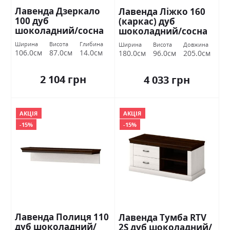
Лавенда Дзеркало
Лавенда Ліжко 160
100 дуб
(каркас) дуб
шоколадний/сосна
шоколадний/сосна
норвежська ВМВ
норвежська ВМВ
Ширина
Висота
Глибина
Ширина
Висота
Довжина
Холдинг
Холдинг
106.0см
87.0см
14.0см
180.0см
96.0см
205.0см
2 104 грн
4 033 грн
АКЦІЯ
АКЦІЯ
-15%
-15%
Лавенда Полиця 110
Лавенда Тумба RTV
дуб шоколадний/
2S дуб шоколадний/