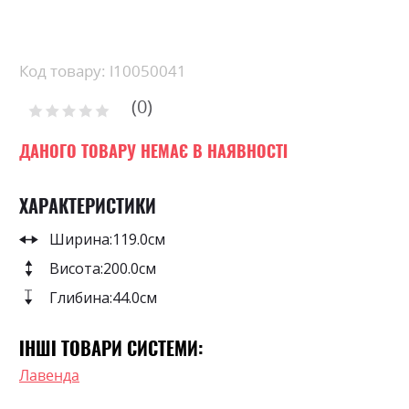
Skip
to
the
beginning
Код товару: l10050041
of
0
the
Рейтинг:
images
0
100
% of
gallery
ДАНОГО ТОВАРУ НЕМАЄ В НАЯВНОСТІ
ХАРАКТЕРИСТИКИ
Ширина:
119.0см
Висота:
200.0см
Глибина:
44.0см
ІНШІ ТОВАРИ СИСТЕМИ:
Лавенда