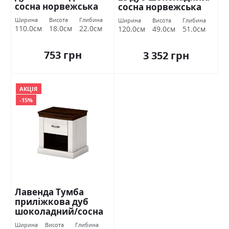
сосна норвежська
сосна норвежська
ВМВ Холдинг
ВМВ Холдинг
Ширина
Висота
Глибина
Ширина
Висота
Глибина
110.0см
18.0см
22.0см
120.0см
49.0см
51.0см
753 грн
3 352 грн
АКЦІЯ
-15%
Лавенда Тумба
приліжкова дуб
шоколадний/сосна
норвежська ВМВ
Ширина
Висота
Глибина