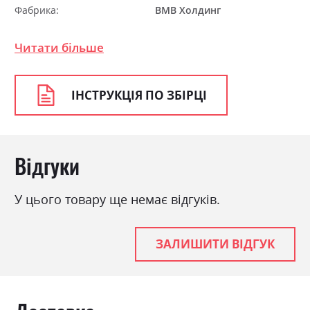
Фабрика:
ВМВ Холдинг
Колір (Фасад):
дуб шоколадний/сосна
Читати більше
норвежська
Колір (Корпус):
дуб шоколадний/сосна
норвежська
ІНСТРУКЦІЯ ПО ЗБІРЦІ
Колір матеріалу
дуб шоколадний/сосна
норвежська
Стиль
модерн
Відгуки
Матеріал
ламінована ДСП
У цього товару ще немає відгуків.
ЗАЛИШИТИ ВІДГУК