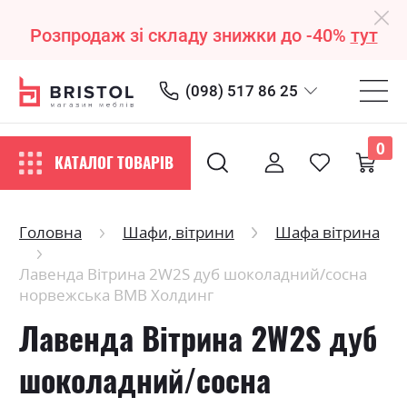
Розпродаж зі складу знижки до -40%
тут
(098) 517 86 25
0
КАТАЛОГ ТОВАРІВ
Головна
Шафи, вітрини
Шафа вітрина
Лавенда Вітрина 2W2S дуб шоколадний/сосна
норвежська ВМВ Холдинг
Лавенда Вітрина 2W2S дуб
шоколадний/сосна