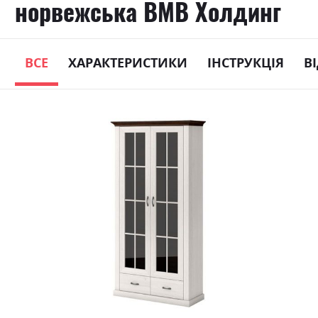
норвежська ВМВ Холдинг
ВСЕ
ХАРАКТЕРИСТИКИ
ІНСТРУКЦІЯ
В
Skip
to
the
end
of
the
images
gallery