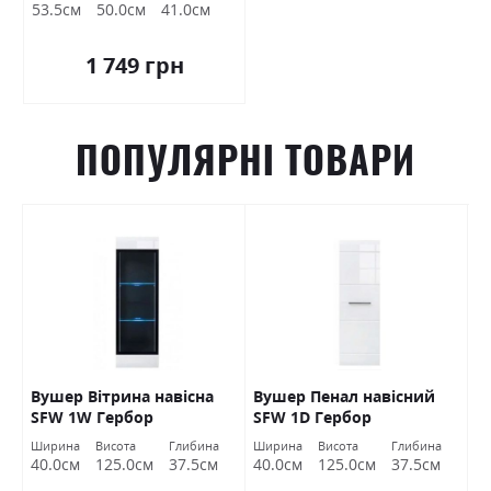
Холдинг
53.5см
50.0см
41.0см
1 749 грн
ПОПУЛЯРНІ ТОВАРИ
Вушер Вітрина навісна
Вушер Пенал навісний
В
SFW 1W Гербор
SFW 1D Гербор
2
а
Ширина
Висота
Глибина
Ширина
Висота
Глибина
Ш
м
40.0см
125.0см
37.5см
40.0см
125.0см
37.5см
9