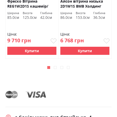
Фреско Вітрина
Айсон вітрина низька
К
REG1W2D1S кашемір/
2D1W1S ВМВ Холдинг
к
каштан арвадонна мінк
Х
а
Ширина
Висота
Глибина
Ширина
Висота
Глибина
Ш
БРВ Україна
м
85.0см
125.0см
42.0см
86.0см
153.0см
36.5см
5
Ціна:
Ціна:
Ц
9 710 грн
6 768 грн
5
Купити
Купити