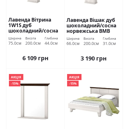
Лавенда Вітрина
Лавенда Вішак дуб
1W1S дуб
шоколадний/сосна
шоколадний/сосна
норвежська ВМВ
норвежська ВМВ
Холдинг
Ширина
Висота
Глибина
Ширина
Висота
Глибина
Холдинг
75.0см
200.0см
44.0см
66.0см
200.0см
31.0см
6 109 грн
3 190 грн
АКЦІЯ
АКЦІЯ
-15%
-15%