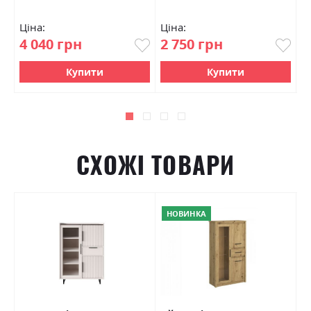
Ціна:
Ціна:
Ц
4 040 грн
2 750 грн
7
Купити
Купити
СХОЖІ ТОВАРИ
НОВИНКА