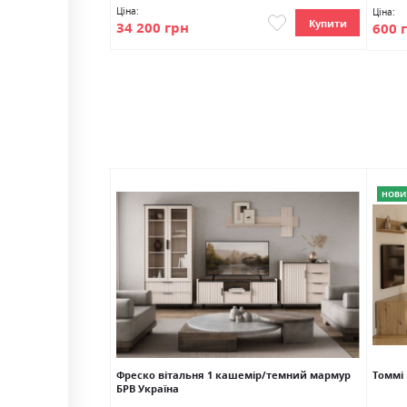
100%
Ціна:
Ціна:
Купити
Купити
34 200 грн
600 
НОВИ
ашемір Гербор
Фреско вітальня 1 кашемір/темний мармур
Томмі
БРВ Україна
Глибина