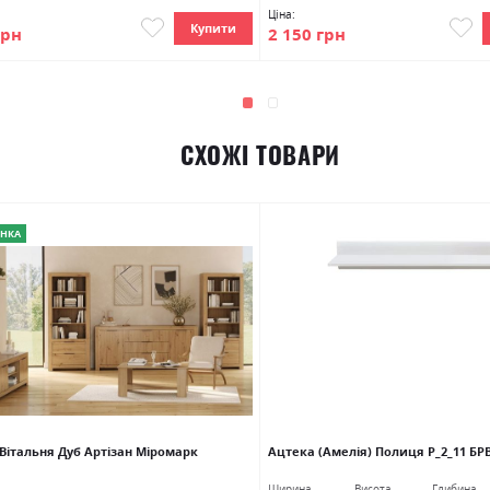
Ціна:
Купити
грн
2 150 грн
СХОЖІ ТОВАРИ
НКА
 Вітальня Дуб Артізан Міромарк
Ацтека (Амелія) Полиця Р_2_11 БР
Ширина
Висота
Глибина