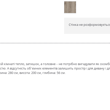
Стінка не розформовуєтьс
ій кімнаті тепло, затишок, а головне – не потрібно вигадувати як ском
тю. А відсутність об’ємних елементів залишить простір і для дивану і 
на: 280 см, висота: 200 см, глибина: 56 см.