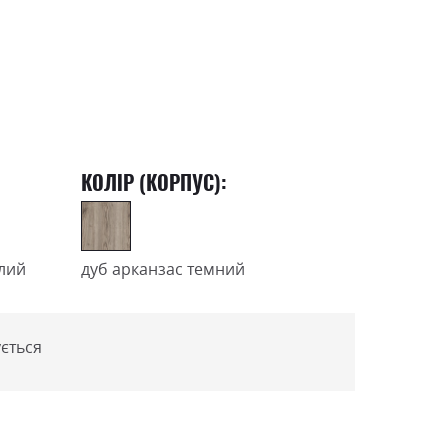
КОЛІР (КОРПУС):
ілий
дуб арканзас темний
ється