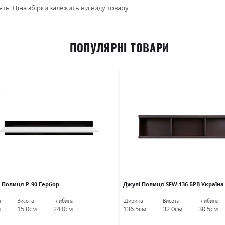
ть. Ціна збірки залежить від виду товару.
ПОПУЛЯРНІ ТОВАРИ
 Полиця Р-90 Гербор
Джулі Полиця SFW 136 БРВ Україна
а
Висота
Глибина
Ширина
Висота
Глибина
м
15.0см
24.0см
136.5см
32.0см
30.5см