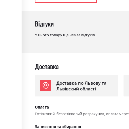
Стиль
мінімалізм, модерн
Матеріал
ламінована ДСП
Відгуки
У цього товару ще немає відгуків.
Доставка
Доставка по Львову та
Львівский області
Оплата
Готівковий, безготівковий розрахунок, оплата чере
Занесення та збирання