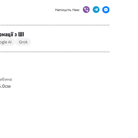
Напишіть Нам:
рмації з ШІ
ogle AI
Grok
ибина:
6.0см