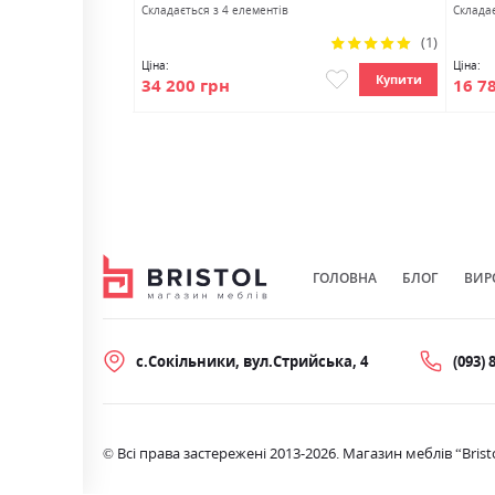
Cкладається з 4 елементів
Cкладає
29.0см
Рейтинг:
(1)
100%
Ціна:
Ціна:
Купити
Купити
34 200 грн
16 7
ГОЛОВНА
БЛОГ
ВИР
с.Сокільники, вул.Стрийська, 4
(093) 
© Всі права застережені 2013-2026. Магазин меблів “Brist