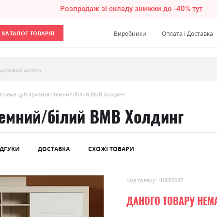
Розпродаж зі складу знижки до -40%
тут
КАТАЛОГ ТОВАРІВ
Виробники
Оплата і Доставка
шуковий запит
Крема дуб арканзас темний/білий ВМВ Холдинг
темний/білий ВМВ Холдинг
ІДГУКИ
ДОСТАВКА
СХОЖІ ТОВАРИ
Код товару: l10050097
ДАНОГО ТОВАРУ НЕМ