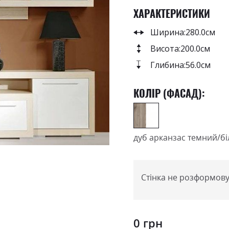
ХАРАКТЕРИСТИКИ
Ширина:
280.0см
Висота:
200.0см
Глибина:
56.0см
КОЛІР (ФАСАД):
дуб арканзас темний/б
Стінка не розформову
0 грн