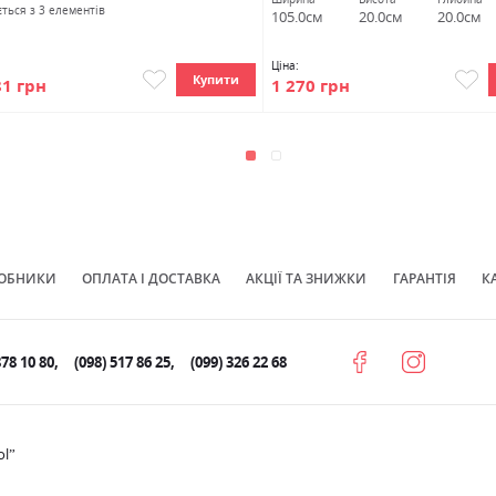
ться з 3 елементів
105.0см
20.0см
20.0см
Ціна:
Купити
81 грн
1 270 грн
ОБНИКИ
ОПЛАТА І ДОСТАВКА
АКЦІЇ ТА ЗНИЖКИ
ГАРАНТІЯ
К
878 10 80
(098) 517 86 25
(099) 326 22 68
ol”