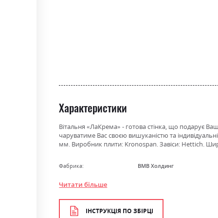
Характеристики
Вітальня «ЛаКрема» - готова стінка, що подарує Ваш
чаруватиме Вас своєю вишуканістю та індивідуальніс
мм. Виробник плити: Kronospan. Завіси: Hettich. Шири
Фабрика:
ВМВ Холдинг
Колір (Фасад):
дуб арканзас темний/білий
Читати більше
Колір (Корпус):
дуб арканзас темний
ІНСТРУКЦІЯ ПО ЗБІРЦІ
Колір матеріалу
дуб арканзас темний/білий