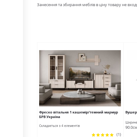
Занесення та збирання меблів в ціну товару не входя
 Гербор
Фреско вітальня 1 кашемір/темний мармур
Вушер
БРВ Україна
Глибина
Ширин
Cкладається з 4 елементів
40.0см
90.0с
Рейтинг:
(1)