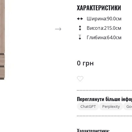
ХАРАКТЕРИСТИКИ
Ширина:
90.0см
Висота:
215.0см
Глибина:
64.0см
0 грн
Переглянути більше інфо
ChatGPT
Perplexity
Go
Характеристики