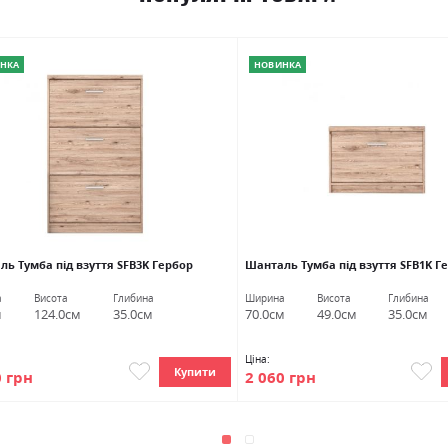
НКА
НОВИНКА
ь Тумба під взуття SFB3K Гербор
Шанталь Тумба під взуття SFB1K Г
а
Висота
Глибина
Ширина
Висота
Глибина
м
124.0см
35.0см
70.0см
49.0см
35.0см
Ціна:
Купити
0 грн
2 060 грн