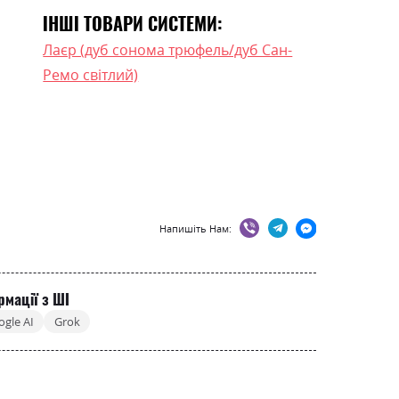
ІНШІ ТОВАРИ СИСТЕМИ:
Лаєр (дуб сонома трюфель/дуб Сан-
Ремо світлий)
Напишіть Нам:
рмації з ШІ
ogle AI
Grok