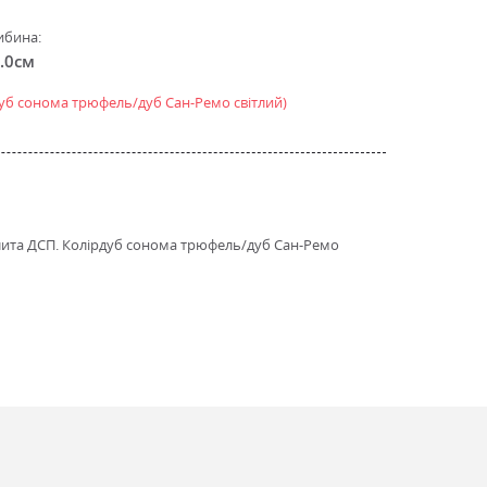
ибина:
.0см
дуб сонома трюфель/дуб Сан-Ремо світлий)
 плита ДСП. Колірдуб сонома трюфель/дуб Сан-Ремо