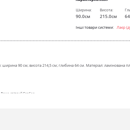
Ширина:
Висота:
Гл
90.0см
215.0см
64
Інші товари системи:
Лаєр (
: ширина 90 см; висота 214,5 см; глибина 64 см. Матеріал: ламінована
-Ремо світлий Гербор
-Ремо світлий Гербор
-Ремо світлий Гербор