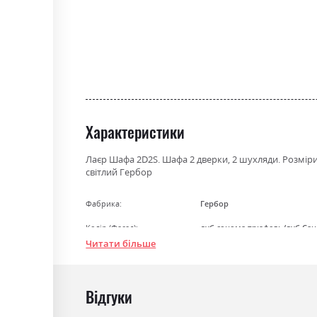
the
beginning
of
the
images
gallery
Характеристики
Лаєр Шафа 2D2S. Шафа 2 дверки, 2 шухляди. Розміри
світлий Гербор
Фабрика:
Гербор
Колір (Фасад):
дуб сонома трюфель/дуб Сан
Читати більше
Колір (Корпус):
дуб сонома трюфель/дуб Сан
Колір матеріалу
дуб сонома трюфель/дуб Сан
Відгуки
Стиль
мінімалізм, модерн