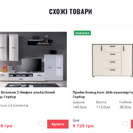
СХОЖІ ТОВАРИ
НОВИНКА
 Вітальня 2 Німфея альба/білий
Прайм Комод kom 2d4s кашемір/ч
ць Гербор
Гербор
Ширина
Висота
Глибина
ться з 8 елементів
140.0см
113.0см
38.0см
Ціна:
Купити
90 грн
9 720 грн