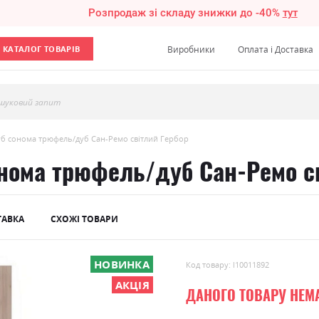
Розпродаж зі складу знижки до -40%
тут
КАТАЛОГ ТОВАРІВ
Виробники
Оплата і Доставка
шуковий запит
б сонома трюфель/дуб Сан-Ремо світлий Гербор
нома трюфель/дуб Сан-Ремо св
ТАВКА
СХОЖІ ТОВАРИ
НОВИНКА
Код товару: l10011892
АКЦІЯ
ДАНОГО ТОВАРУ НЕМ