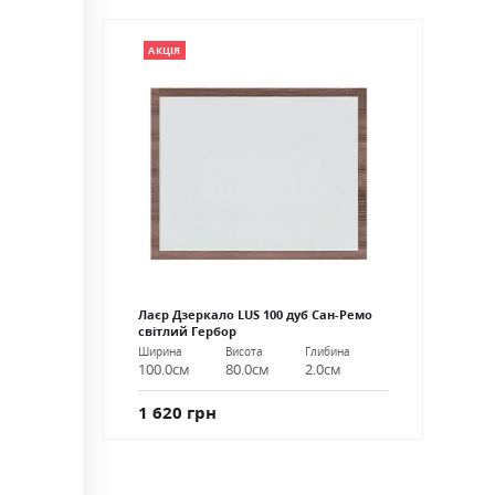
АКЦІЯ
Лаєр Дзеркало LUS 100 дуб Сан-Ремо
світлий Гербор
Ширина
Висота
Глибина
100.0см
80.0см
2.0см
1 620 грн