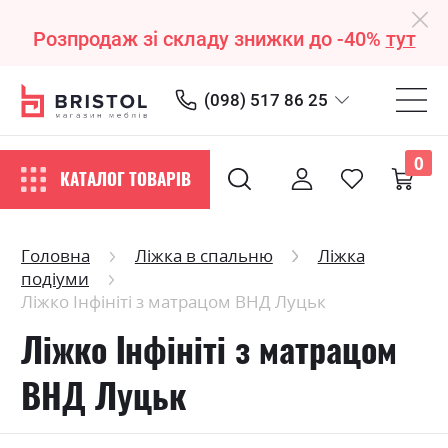
Розпродаж зі складу знижки до -40%
тут
(098) 517 86 25
0
КАТАЛОГ ТОВАРІВ
Головна
Ліжка в спальню
Ліжка
подіуми
Ліжко Інфініті з матрацом ВНД Луцьк
Ліжко Інфініті з матрацом
ВНД Луцьк