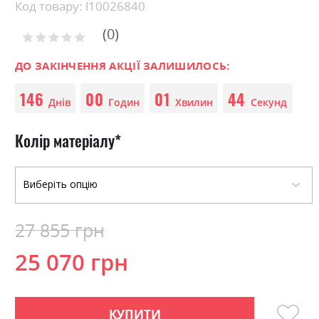
Skip
Код товару: l10026840
to
0
the
Рейтинг:
0
100
beginning
% of
of
ДО ЗАКІНЧЕННЯ АКЦІЇ ЗАЛИШИЛОСЬ:
the
146
00
01
44
images
Днів
Годин
Хвилин
Секунд
gallery
Колір матеріалу
27 855 грн
25 070 грн
КУПИТИ