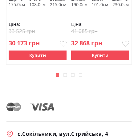
А
см
175.0см
108.0см
215.0см
190.0см
101.0см
230.0см
1
Ціна:
Ціна:
Ц
33 525 грн
41 085 грн
3
30 173 грн
32 868 грн
2
Купити
Купити
с.Сокільники, вул.Стрийська, 4