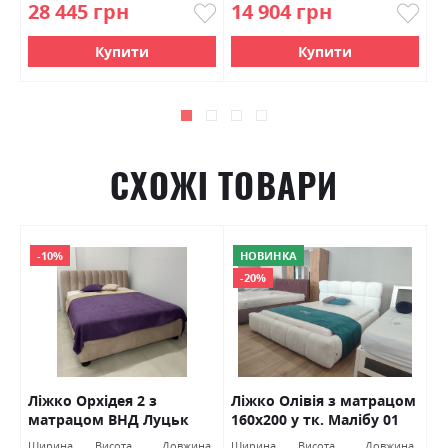
28 445 грн
14 904 грн
2
Купити
Купити
СХОЖІ ТОВАРИ
-10%
НОВИНКА
-20%
м
Ліжко Орхідея 2 з
Ліжко Олівія з матрацом
Л
матрацом ВНД Луцьк
160х200 у тк. Малібу 01
з
ВНД Луцьк Акція
С
на
Ширина
Висота
Довжина
Ширина
Висота
Довжина
Ш