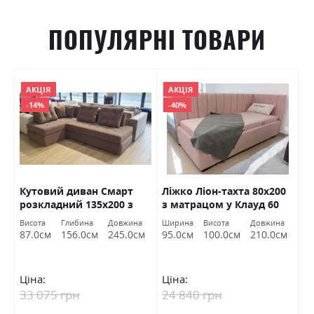
ПОПУЛЯРНІ ТОВАРИ
АКЦІЯ
АКЦІЯ
-14%
-40%
м
Кутовий диван Смарт
Ліжко Ліон-тахта 80х200
К
розкладний 135х200 з
з матрацом у Клауд 60
Л
нішею і ортопедичним
ВНД Луцьк Акція
на
Висота
Глибина
Довжина
Ширина
Висота
Довжина
Ви
наповненням ВНД Луцьк
см
87.0см
156.0см
245.0см
95.0см
100.0см
210.0см
8
(Зеніт 707)
Ціна:
Ціна:
Ц
33 075 грн
24 840 грн
3