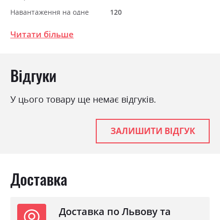
Навантаження на одне
120
спальне місце
Читати більше
Стиль
мінімалізм, модерн
Матеріал
ламінована ДСП
Відгуки
Ніша для білизни
так
Спальне місце
160х200
У цього товару ще немає відгуків.
З матрацом
так
ЗАЛИШИТИ ВІДГУК
Доставка
Доставка по Львову та