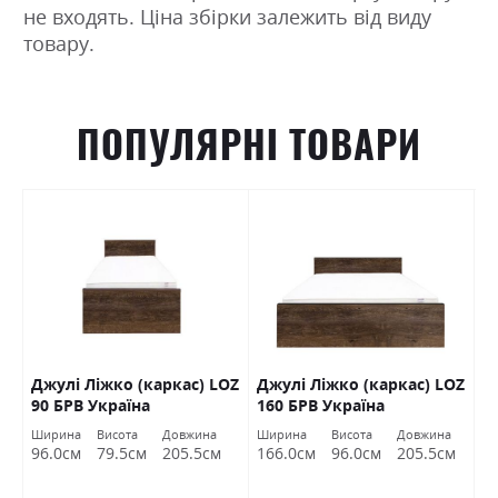
не входять. Ціна збірки залежить від виду
товару.
ПОПУЛЯРНІ ТОВАРИ
Джулі Ліжко (каркас) LOZ
Джулі Ліжко (каркас) LOZ
К
В
90 БРВ Україна
160 БРВ Україна
(
Ширина
Висота
Довжина
Ширина
Висота
Довжина
Ш
96.0см
79.5см
205.5см
166.0см
96.0см
205.5см
1