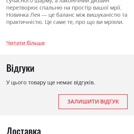
сучасного шарму, а лаконічний дизайн
перетворює спальню на простір вашої мрії.
Новинка Лея — це баланс між вишуканістю та
практичністю. Це саме те, про що ви мріяли.
Фабрика:
Шик Галичина
Читати більше
Навантаження на одне
120
спальне місце
Відгуки
Стиль
модерн
Матеріал
багатошарова фанера
У цього товару ще немає відгуків.
Ніша для білизни
так
Спальне місце
160х200
ЗАЛИШИТИ ВІДГУК
З матрацом
ні
З підставкою під матрац
так
Доставка