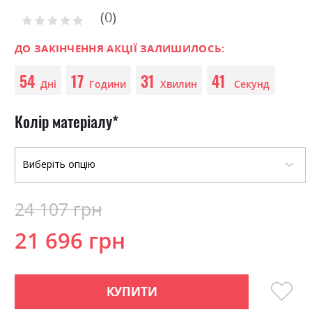
to
0
the
Рейтинг:
0
100
beginning
% of
of
ДО ЗАКІНЧЕННЯ АКЦІЇ ЗАЛИШИЛОСЬ:
the
54
17
31
40
images
Дні
Години
Хвилин
Секунд
gallery
Колір матеріалу
24 107 грн
21 696 грн
КУПИТИ