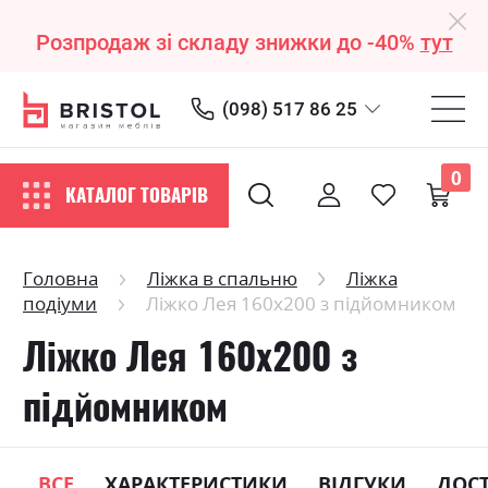
Розпродаж зі складу знижки до -40%
тут
(098) 517 86 25
0
КАТАЛОГ ТОВАРІВ
Головна
Ліжка в спальню
Ліжка
подіуми
Ліжко Лея 160х200 з підйомником
Ліжко Лея 160х200 з
підйомником
ВСЕ
ХАРАКТЕРИСТИКИ
ВІДГУКИ
ДОС