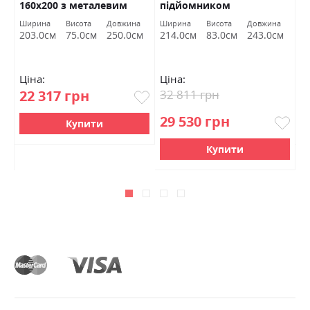
160х200 з металевим
підйомником
с
каркасом VINADI
М
на
Ширина
Висота
Довжина
Ширина
Висота
Довжина
Ш
см
203.0см
75.0см
250.0см
214.0см
83.0см
243.0см
1
Ціна:
Ціна:
Ц
22 317 грн
32 811 грн
1
29 530 грн
Купити
Купити