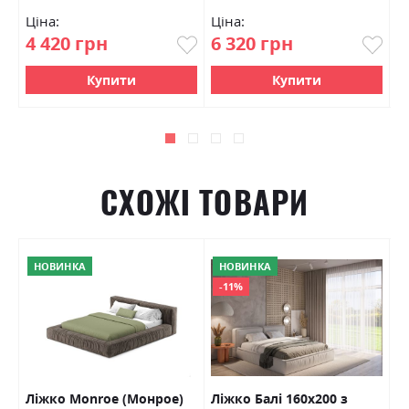
Ціна:
Ціна:
Ц
4 420 грн
6 320 грн
7
Купити
Купити
СХОЖІ ТОВАРИ
НОВИНКА
НОВИНКА
-11%
Ліжко Monroe (Монрое)
Ліжко Балі 160х200 з
Д