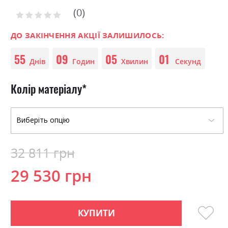
to
0
the
Рейтинг:
0
100
beginning
% of
of
ДО ЗАКІНЧЕННЯ АКЦІЇ ЗАЛИШИЛОСЬ:
the
55
09
05
01
images
Днів
Годин
Хвилин
Секунд
gallery
Колір матеріалу
32 811 грн
29 530 грн
КУПИТИ