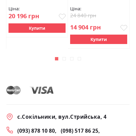
Ціна:
Ціна:
Ц
20 196 грн
24 840 грн
2
14 904 грн
2
Купити
Купити
с.Сокільники, вул.Стрийська, 4
(093) 878 10 80
(098) 517 86 25