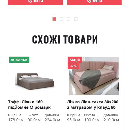
Купити
Купити
СХОЖІ ТОВАРИ
НОВИНКА
АКЦІЯ
-40%
Тоффі Ліжко 160
Ліжко Ліон-тахта 80х200
Л
к.
підйомне Міромарк
з матрацом у Клауд 60
В
ВНД Луцьк Акція
Ширина
Висота
Довжина
Ширина
Висота
Довжина
Ш
м
178.0см
90.0см
224.0см
95.0см
100.0см
210.0см
1