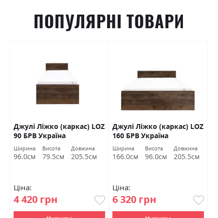
ПОПУЛЯРНІ ТОВАРИ
Джулі Ліжко (каркас) LOZ
Джулі Ліжко (каркас) LOZ
К
В
90 БРВ Україна
160 БРВ Україна
(
Ширина
Висота
Довжина
Ширина
Висота
Довжина
Ш
96.0см
79.5см
205.5см
166.0см
96.0см
205.5см
1
Ціна:
Ціна:
Ц
4 420 грн
6 320 грн
7