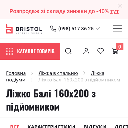
Розпродаж зі складу знижки до -40%
тут
(098) 517 86 25
0
КАТАЛОГ ТОВАРІВ
Головна
Ліжка в спальню
Ліжка
подіуми
Ліжко Балі 160х200 з підйомником
Ліжко Балі 160х200 з
підйомником
ВСЕ
ХАРАКТЕРИСТИКИ
ВІДГУКИ
ДОС