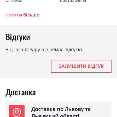
Фабрика:
Шик Галичина
Навантаження на одне
120
спальне місце
Читати більше
Стиль
модерн
Матеріал
багатошарова фанера
Відгуки
Ніша для білизни
так
Спальне місце
У цього товару ще немає відгуків.
160х200
З матрацом
ні
ЗАЛИШИТИ ВІДГУК
З підставкою під матрац
так
Доставка
Доставка по Львову та
Львівский області