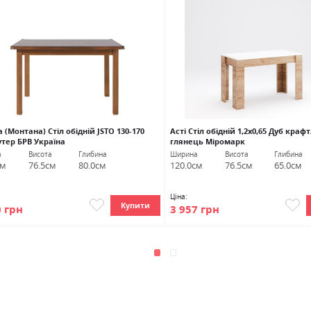
а (Монтана) Стіл обідній JSTO 130-170
Асті Стіл обідній 1,2х0,65 Дуб краф
утер БРВ Україна
глянець Міромарк
а
Висота
Глибина
Ширина
Висота
Глибина
см
76.5см
80.0см
120.0см
76.5см
65.0см
Ціна:
Купити
0 грн
3 957 грн