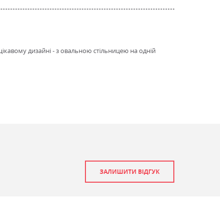
 цікавому дизайні - з овальною стільницею на одній
ат, Marko бук, Marko венге, Marko горіх світлий, Marko дуб,
ат, Marko чорний
ат, Marko бук, Marko венге, Marko горіх світлий, Marko дуб,
ат, Marko чорний
ЗАЛИШИТИ ВІДГУК