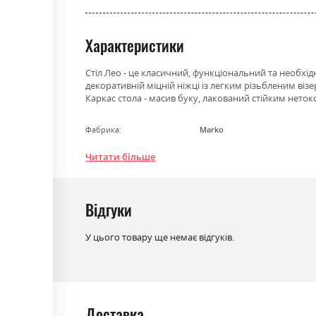
the
beginning
Характеристики
of
the
images
Стіл Лео - це класичний, функціональний та необхідн
декоративній міцній ніжці із легким різьбленим віз
gallery
Каркас стола - масив буку, лакований стійким нет
Фабрика:
Marko
Колір (Фасад):
Marko RAL_7024, Marko RAL_702
Читати більше
Marko слонова кістка глянець
Колір (Корпус):
Marko RAL_7024, Marko RAL_702
Marko слонова кістка глянець
Відгуки
Колір матеріалу
вибір при оформленні замов
У цього товару ще немає відгуків.
Стиль
класика, ретро
Матеріал
ніжки дерево бук, стільниц
Розкладний
ні
Доставка