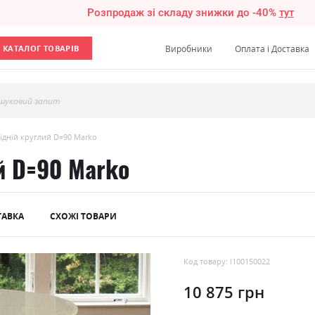
Розпродаж зі складу знижки до -40%
тут
КАТАЛОГ ТОВАРІВ
Виробники
Оплата і Доставка
шуковий запит
бідній круглий D=90 Marko
й D=90 Marko
ТАВКА
СХОЖІ ТОВАРИ
Код товару: l100150022
10 875 грн