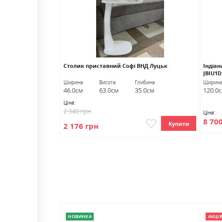
Столик приставний Софі ВНД Луцьк
Індіан
JBIU1D
овжина
Ширина
Висота
Глибина
Ширин
0.0см
46.0см
63.0см
35.0см
120.0
Ціна:
2 340 грн
Ціна:
Купити
8 70
Купити
2 176 грн
НОВИНКА
АКЦІ