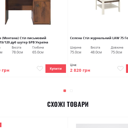
а (Монтана) Стіл письмовий
Селена Стіл журнальний LAW 75 Г
1S/120 дуб шутер БРВ Україна
а
Висота
Глибина
Ширина
Висота
Довжина
см
78.0см
65.0см
75.0см
48.0см
75.0см
Ціна:
Купити
0 грн
2 820 грн
СХОЖІ ТОВАРИ
Я