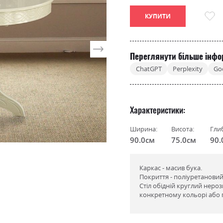
КУПИТИ
Переглянути більше інфо
ChatGPT
Perplexity
Go
Характеристики
Ширина:
Висота:
Гли
90.0см
75.0см
90.
Каркас - масив бука.
Покриття - поліуретановий
Стіл обідній круглий неро
конкретному кольорі або 