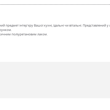
ий предмет інтер'єру Вашої кухні, їдальні чи вітальні. Представлений у
ерунком.
оксичним поліуретановим лаком.
6, Marko RAL_9001, Marko італійський горіх, Marko білий глянець, Marko білий м
, Marko слонова кістка мат, Marko темний горіх глянець, Marko темний горіх м
6, Marko RAL_9001, Marko італійський горіх, Marko білий глянець, Marko білий м
, Marko слонова кістка мат, Marko темний горіх глянець, Marko темний горіх м
лення
я МДФ фарбована, стільниця МДФ шпонована дубом