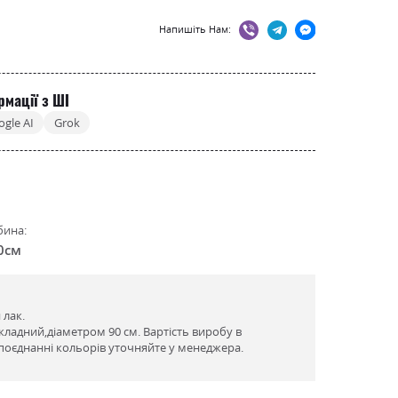
Напишіть Нам:
рмації з ШІ
ogle AI
Grok
бина:
0см
 лак.
зкладний,діаметром 90 см. Вартість виробу в
поєднанні кольорів уточняйте у менеджера.