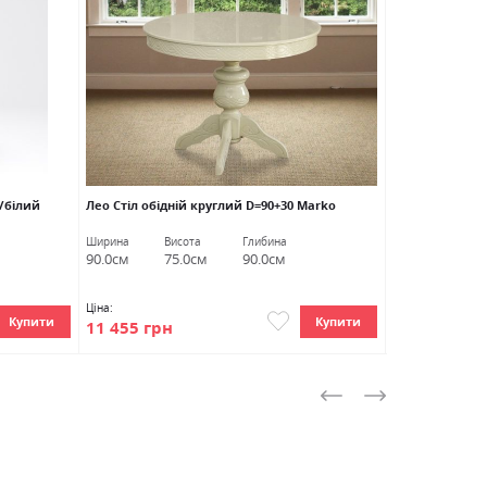
т/білий
Лео Стіл обідній круглий D=90+30 Marko
Марс Стіл обід
Ширина
Висота
Глибина
Висота
Ді
90.0см
75.0см
90.0см
75.0см
10
Ціна:
Ціна:
Купити
Купити
11 455 грн
9 830 грн