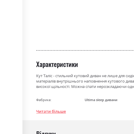
the
beginning
of
the
images
gallery
Характеристики
Кут Таліс - стильний кутовий диван не лише для сид
матеріалів внутрішнього наповнення кутового див
високої щільності. Можна спати нерозкладаючи одній
Фабрика:
Ultima sleep дивани
Тип
Пружина Бонель + Пінополіу
Читати більше
Навантаження на одне
120
спальне місце
Відгуки