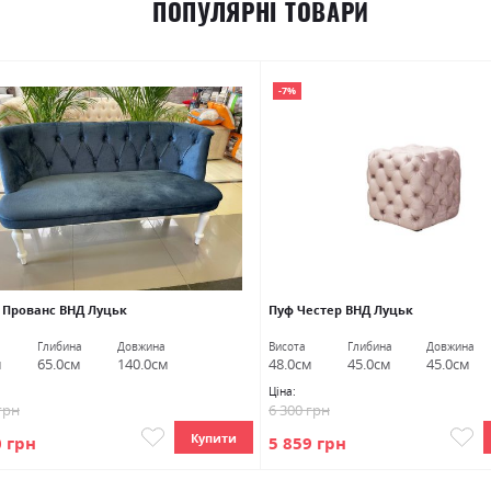
ПОПУЛЯРНІ ТОВАРИ
-7%
 Прованс ВНД Луцьк
Пуф Честер ВНД Луцьк
Глибина
Довжина
Висота
Глибина
Довжина
м
65.0см
140.0см
48.0см
45.0см
45.0см
Ціна:
грн
6 300 грн
Купити
0 грн
5 859 грн