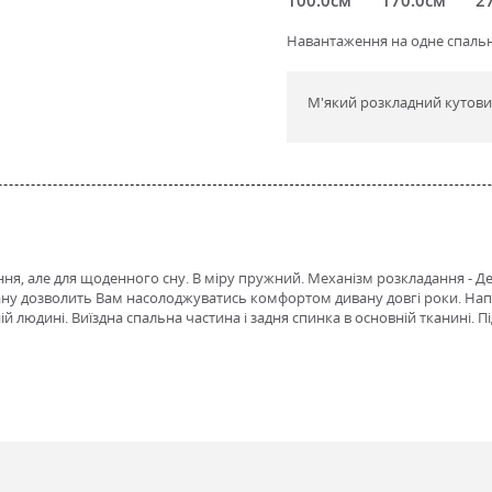
Навантаження на одне спальне
М'який розкладний кутов
іння, але для щоденного сну. В міру пружний. Механізм розкладання - Д
ану дозволить Вам насолоджуватись комфортом дивану довгі роки. Нап
 людині. Виїздна спальна частина і задня спинка в основній тканині. П
ретан