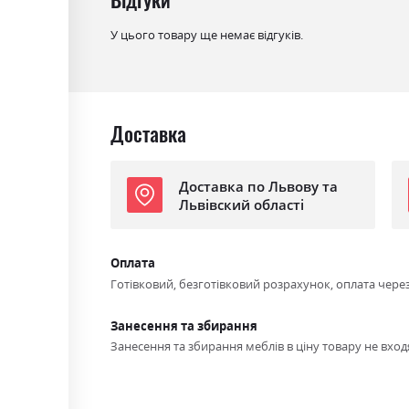
Стиль
класика, мінімалізм, модерн
Механізм
Дельфін
У цього товару ще немає відгуків.
Розкладний
так
Ніша для білизни
так
Спальне місце
120х217
Доставка
Доставка по Львову та
Львівский області
Оплата
Готівковий, безготівковий розрахунок, оплата чере
Занесення та збирання
Занесення та збирання меблів в ціну товару не входя