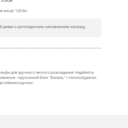
 місце: 120.0кг
ий диван з ортопедичним наповненням матрацу.
ельфін для зручного легкого розкладання. Надійність
овнення - пружинний блок "Бонель" + пінополіуретан
ідголівники рухомі.