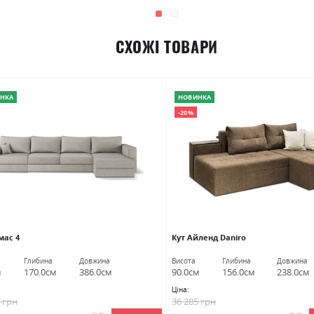
СХОЖІ ТОВАРИ
НКА
НОВИНКА
-20%
мас 4
Кут Айленд Daniro
Глибина
Довжина
Висота
Глибина
Довжина
м
170.0см
386.0см
90.0см
156.0см
238.0см
Ціна:
2 грн
36 285 грн