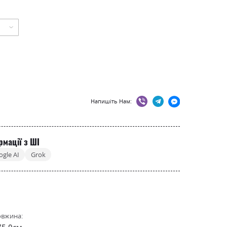
Напишіть Нам:
рмації з ШІ
ogle AI
Grok
вжина:
75.0см