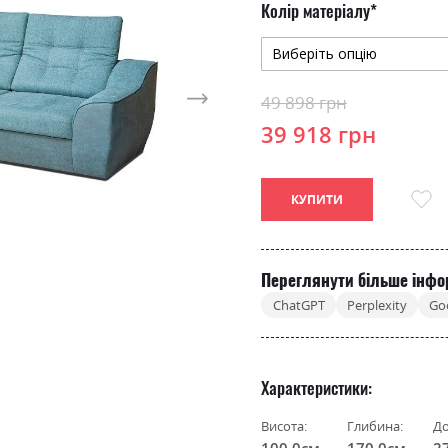
Колір матеріалу
49 898 грн
39 918 грн
КУПИТИ
Переглянути більше інфо
ChatGPT
Perplexity
Go
Характеристики
Висота:
Глибина:
До
100.0см
170.0см
2