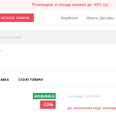
Розпродаж зі складу знижки до -40%
тут
КАТАЛОГ ТОВАРІВ
Виробники
Оплата і Доставка
шуковий запит
ro
ТАВКА
СХОЖІ ТОВАРИ
НОВИНКА
Код товару: l100161064
-20%
ДО ЗАКІНЧЕННЯ АКЦІЇ ЗАЛИШ