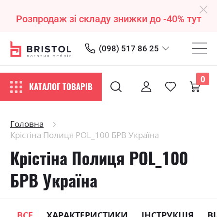
Розпродаж зі складу знижки до -40%
тут
(098) 517 86 25
0
КАТАЛОГ ТОВАРІВ
Головна
Крістіна Полиця РOL_100 БРВ Україна
Крістіна Полиця РOL_100
БРВ Україна
ВСЕ
ХАРАКТЕРИСТИКИ
ІНСТРУКЦІЯ
В