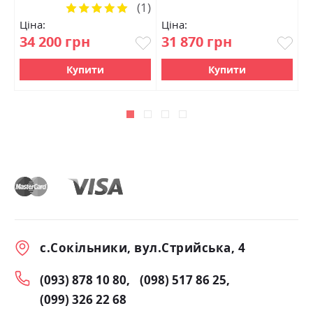
(1)
Рейтинг:
100%
Ціна:
Ціна:
Ц
34 200 грн
31 870 грн
9
Купити
Купити
с.Сокільники, вул.Стрийська, 4
(093) 878 10 80
(098) 517 86 25
(099) 326 22 68