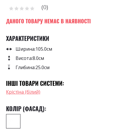
of
0
the
Рейтинг:
images
0
100
% of
gallery
ДАНОГО ТОВАРУ НЕМАЄ В НАЯВНОСТІ
ХАРАКТЕРИСТИКИ
Ширина:
105.0см
Висота:
8.0см
Глибина:
25.0см
ІНШІ ТОВАРИ СИСТЕМИ:
Крістіна (білий)
КОЛІР (ФАСАД):