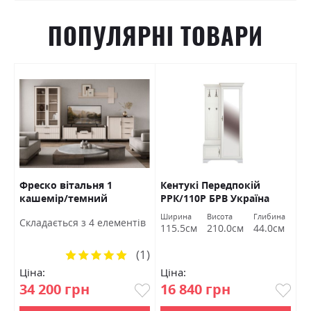
ПОПУЛЯРНІ ТОВАРИ
Фреско вітальня 1
Кентукі Передпокій
К
кашемір/темний
РРК/110Р БРВ Україна
Б
мармур БРВ Україна
а
Ширина
Висота
Глибина
Ш
Cкладається з 4 елементів
м
115.5см
210.0см
44.0см
1
(1)
Рейтинг:
100%
Ціна:
Ціна:
Ц
34 200 грн
16 840 грн
1