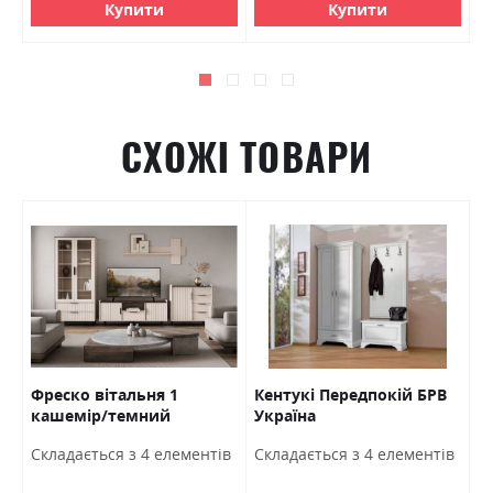
Купити
Купити
СХОЖІ ТОВАРИ
Фреско вітальня 1
Кентукі Передпокій БРВ
К
кашемір/темний
Україна
Б
мармур БРВ Україна
Ш
Cкладається з 4 елементів
Cкладається з 4 елементів
1