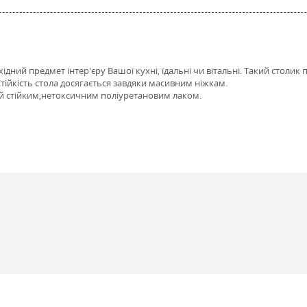
хідний предмет інтер'єру Вашої кухні, їдальні чи вітальні. Такий столи
тійкість стола досягається завдяки масивним ніжкам.
ий стійким,нетоксичним поліуретановим лаком.
6, Marko RAL_9001, Marko італійський горіх, Marko білий глянець, Marko білий м
, Marko слонова кістка мат, Marko темний горіх глянець, Marko темний горіх м
6, Marko RAL_9001, Marko італійський горіх, Marko білий глянець, Marko білий м
, Marko слонова кістка мат, Marko темний горіх глянець, Marko темний горіх м
лення
я МДФ фарбована, стільниця МДФ шпонована дубом