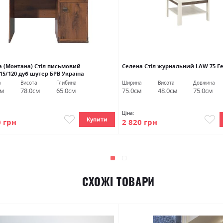
а (Монтана) Стіл письмовий
Селена Стіл журнальний LAW 75 Г
1S/120 дуб шутер БРВ Україна
а
Висота
Глибина
Ширина
Висота
Довжина
см
78.0см
65.0см
75.0см
48.0см
75.0см
Ціна:
Купити
0 грн
2 820 грн
СХОЖІ ТОВАРИ