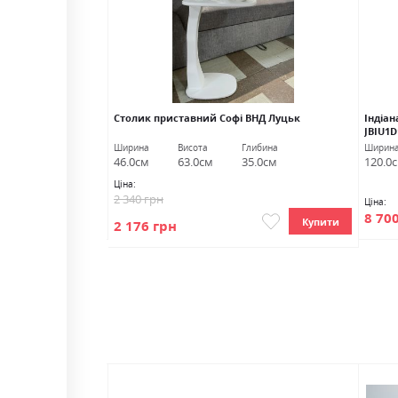
Столик приставний Софі ВНД Луцьк
Індіан
JBIU1D
овжина
Ширина
Висота
Глибина
Ширин
0.0см
46.0см
63.0см
35.0см
120.0
Ціна:
2 340 грн
Ціна:
Купити
8 70
Купити
2 176 грн