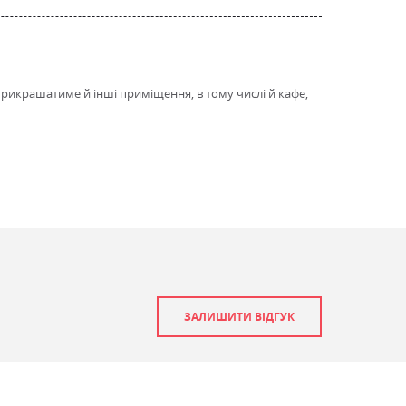
к прикрашатиме й інші приміщення, в тому числі й кафе,
ат, Marko бук, Marko венге, Marko горіх світлий, Marko дуб,
ат, Marko чорний
ат, Marko бук, Marko венге, Marko горіх світлий, Marko дуб,
ат, Marko чорний
ЗАЛИШИТИ ВІДГУК