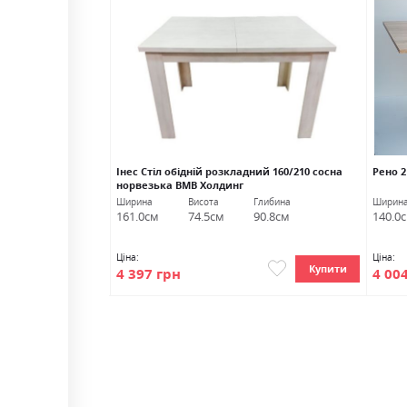
90+40 Marko
Інес Стіл обідній розкладний 160/210 сосна
Рено 2
норвезька ВМВ Холдинг
Глибина
Ширина
Висота
Глибина
Ширин
90.0см
161.0см
74.5см
90.8см
140.0
Ціна:
Ціна:
Купити
Купити
4 397 грн
4 00