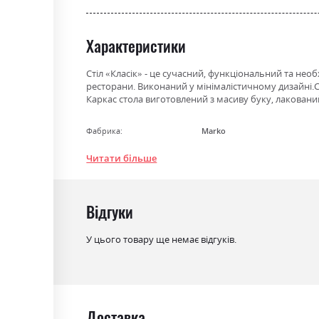
the
beginning
Характеристики
of
the
images
Стіл «Класік» - це сучасний, функціональний та необ
ресторани. Виконаний у мінімалістичному дизайні.С
gallery
Каркас стола виготовлений з масиву буку, лакован
Фабрика:
Marko
Колір (Фасад):
Marko RAL_7024, Marko RAL_702
Читати більше
Marko слонова кістка глянець
Колір (Корпус):
Marko RAL_7024, Marko RAL_702
Marko слонова кістка глянець
Відгуки
Колір матеріалу
вибір при оформленні замов
У цього товару ще немає відгуків.
Стиль
мінімалізм, модерн
Матеріал
ніжки дерево бук, стільниц
Розкладний
так
Доставка