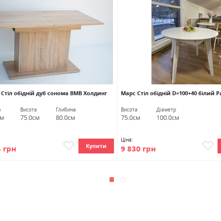
 Стіл обідній дуб сонома ВМВ Холдинг
Марс Стіл обідній D=100+40 білий Pa
а
Висота
Глибина
Висота
Діаметр
см
75.0см
80.0см
75.0см
100.0см
Ціна:
Купити
4 грн
9 830 грн