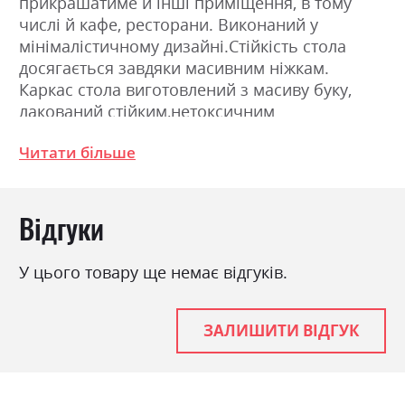
прикрашатиме й інші приміщення, в тому
числі й кафе, ресторани. Виконаний у
мінімалістичному дизайні.Стійкість стола
досягається завдяки масивним ніжкам.
Каркас стола виготовлений з масиву буку,
лакований стійким,нетоксичним
поліуретановим лаком.
Читати більше
Фабрика:
Marko
Відгуки
Колір (Фасад):
Marko RAL_7024, Marko
RAL_7026, Marko RAL_9001,
Marko італійський горіх,
У цього товару ще немає відгуків.
Marko білий глянець, Marko
білий мат, Marko бук, Marko
венге, Marko горіх світлий,
Marko дуб, Marko слонова
ЗАЛИШИТИ ВІДГУК
кістка глянець, Marko
слонова кістка мат, Marko
темний горіх глянець,
Marko темний горіх мат,