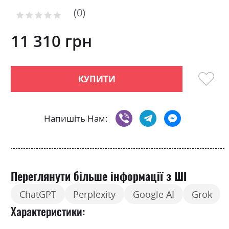
to
0
the
Рейтинг:
0
100
beginning
% of
of
11 310 грн
the
images
gallery
КУПИТИ
Напишіть Нам:
Переглянути більше інформації з ШІ
ChatGPT
Perplexity
Google AI
Grok
Характеристики