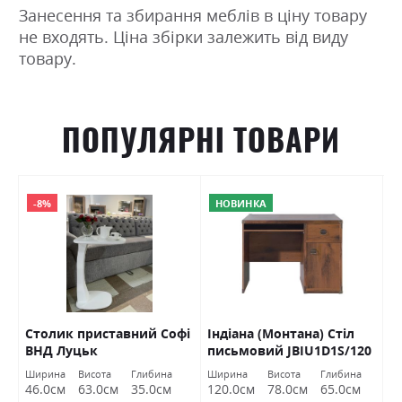
Занесення та збирання меблів в ціну товару
не входять. Ціна збірки залежить від виду
товару.
ПОПУЛЯРНІ ТОВАРИ
-8%
НОВИНКА
Столик приставний Софі
Індіана (Монтана) Стіл
С
ВНД Луцьк
письмовий JBIU1D1S/120
L
дуб шутер БРВ Україна
Ширина
Висота
Глибина
Ширина
Висота
Глибина
Ш
46.0см
63.0см
35.0см
120.0см
78.0см
65.0см
7