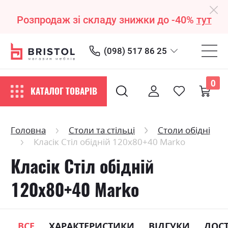
Розпродаж зі складу знижки до -40%
тут
(098) 517 86 25
0
КАТАЛОГ ТОВАРІВ
Головна
Столи та стільці
Столи обідні
Класік Стіл обідній 120х80+40 Marko
Класік Стіл обідній
120х80+40 Marko
ВСЕ
ХАРАКТЕРИСТИКИ
ВІДГУКИ
ДОС