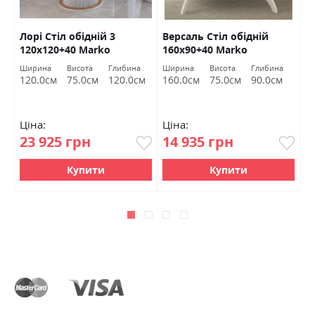
Лорі Стіл обідній 3
Версаль Стіл обідній
К
120х120+40 Marko
160х90+40 Marko
1
Ширина
Висота
Глибина
Ширина
Висота
Глибина
Ш
м
120.0см
75.0см
120.0см
160.0см
75.0см
90.0см
1
Ціна:
Ціна:
Ц
23 925 грн
14 935 грн
1
Купити
Купити