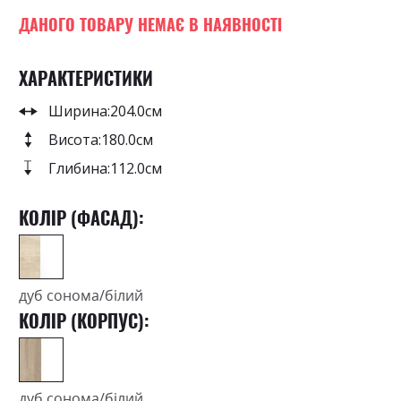
0
100
beginning
% of
of
ДАНОГО ТОВАРУ НЕМАЄ В НАЯВНОСТІ
the
images
ХАРАКТЕРИСТИКИ
gallery
Ширина:
204.0см
Висота:
180.0см
Глибина:
112.0см
КОЛІР (ФАСАД):
дуб сонома/білий
КОЛІР (КОРПУС):
дуб сонома/білий