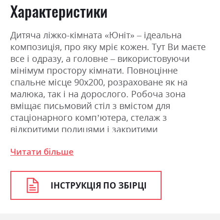
Характеристики
Дитяча ліжко-кімната «Юніт» – ідеальна
композиція, про яку мріє кожен. Тут Ви маєте
все і одразу, а головне – використовуючи
мінімум простору кімнати. Повноцінне
спальне місце 90х200, розраховане як на
малюка, так і на дорослого. Робоча зона
вміщає письмовий стіл з вмістом для
стаціонарного комп’ютера, стелаж з
відкритими полицями і закритими
шухлядами. І навіть – прихована шафа.
Читати більше
Ідеальний вибір для маленьких кімнат, а
найголовніше – така «гірка» Вам ніколи не
набридне. Матеріал: ДСП ламінована 16 мм і
ІНСТРУКЦІЯ ПО ЗБІРЦІ
22 мм. Виробник Kronospan. Край PCV. Петлі:
Hafele. Напрямні телескопічні для повного
висунення (роликова)