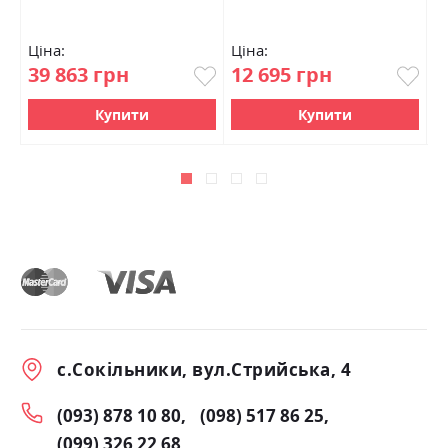
Ціна:
Ціна:
Ц
39 863 грн
12 695 грн
1
Купити
Купити
с.Сокільники, вул.Стрийська, 4
(093) 878 10 80
(098) 517 86 25
(099) 326 22 68