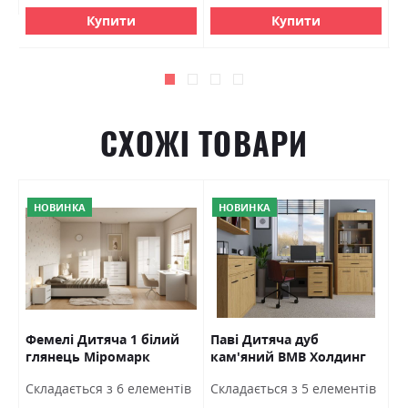
Купити
Купити
СХОЖІ ТОВАРИ
НОВИНКА
НОВИНКА
Фемелі Дитяча 1 білий
Паві Дитяча дуб
А
глянець Міромарк
кам'яний ВМВ Холдинг
Х
в
Cкладається з 6 елементів
Cкладається з 5 елементів
C