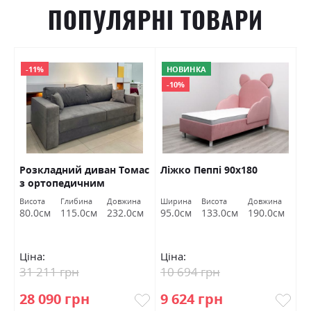
ПОПУЛЯРНІ ТОВАРИ
-11%
НОВИНКА
-10%
Розкладний диван Томас
Ліжко Пеппі 90х180
Л
з ортопедичним
наповненням і нішею
Висота
Глибина
Довжина
Ширина
Висота
Довжина
Ш
162х192 Шик Галичина
80.0см
115.0см
232.0см
95.0см
133.0см
190.0см
9
Ціна:
Ціна:
Ц
31 211 грн
10 694 грн
1
28 090 грн
9 624 грн
9