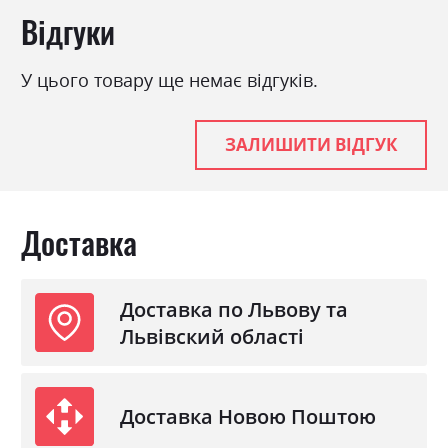
Відгуки
Фабрика:
ВМВ Холдинг
У цього товару ще немає відгуків.
Колір (Фасад):
дуб сонома/білий
Колір (Корпус):
дуб сонома/білий
ЗАЛИШИТИ ВІДГУК
Колір матеріалу
дуб сонома/білий
Стиль
мінімалізм, модерн
Матеріал
ламінована ДСП
Доставка
Ніша для білизни
так
Спальне місце
90х200
Доставка по Львову та
З матрацом
ні
Львівский області
З підставкою під матрац
ні
Доставка Новою Поштою