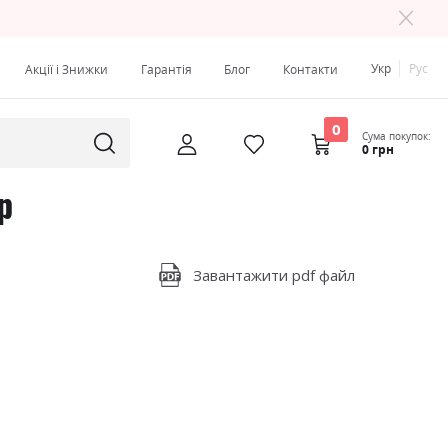
Укр
Рус
Акції і Знижки
Гарантія
Блог
Контакти
0
Сума покупок:
0 грн
р
Завантажити pdf файл