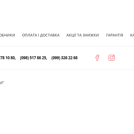
ОБНИКИ
ОПЛАТА І ДОСТАВКА
АКЦІЇ ТА ЗНИЖКИ
ГАРАНТІЯ
К
878 10 80
(098) 517 86 25
(099) 326 22 68
ol”