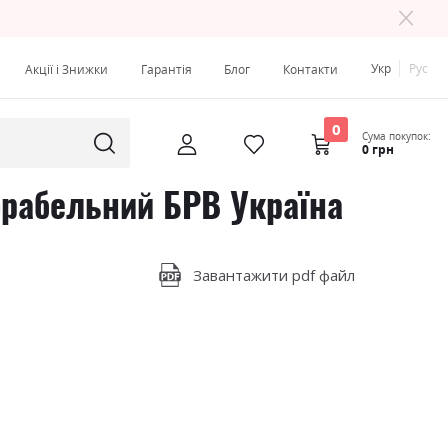
Укр
Рус
Акції і Знижки
Гарантія
Блог
Контакти
0
Сума покупок:
0 грн
орабельний БРВ Україна
Завантажити pdf файл