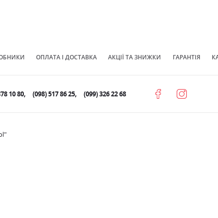
ОБНИКИ
ОПЛАТА І ДОСТАВКА
АКЦІЇ ТА ЗНИЖКИ
ГАРАНТІЯ
К
878 10 80
(098) 517 86 25
(099) 326 22 68
ol”