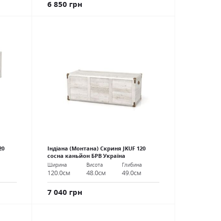
6 850 грн
20
Індіана (Монтана) Скриня JKUF 120
сосна каньйон БРВ Україна
Ширина
Висота
Глибина
120.0см
48.0см
49.0см
7 040 грн