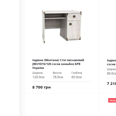
Індіана (Монтана) Стіл письмовий
Індіа
JBIU1D1S/120 сосна каньйон БРВ
сосна
Україна
Ширин
Ширина
Висота
Глибина
80.0с
120.0см
78.0см
65.0см
7 21
8 700 грн
АКЦІ