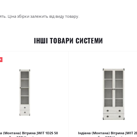
ть. Ціна збірки залежить від виду товару.
ІНШІ ТОВАРИ СИСТЕМИ
Я
на (Монтана) Вітрина JWIT 1D2S 50
Індіана (Монтана) Вітрина JWIT 2