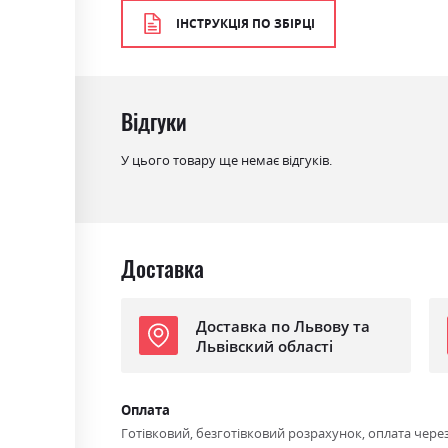
Матеріал
ламінована ДСП з МДФ
ІНСТРУКЦІЯ ПО ЗБІРЦІ
Розкладний
так
Відгуки
У цього товару ще немає відгуків.
Доставка
Доставка по Львову та
Львівский області
Оплата
Готівковий, безготівковий розрахунок, оплата чере