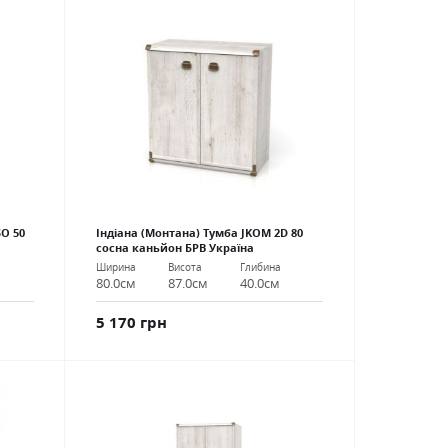
SO 50
Індіана (Монтана) Тумба JKOM 2D 80
сосна каньйон БРВ Україна
Ширина
Висота
Глибина
80.0см
87.0см
40.0см
5 170 грн