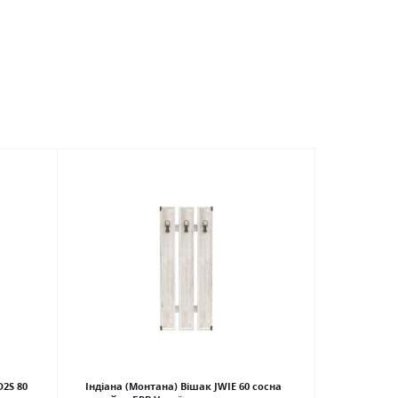
D2S 80
Індіана (Монтана) Вішак JWIE 60 сосна