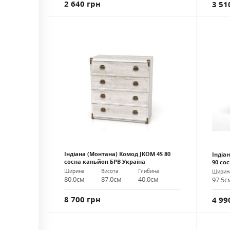
2 640 грн
3 51
Індіана (Монтана) Комод JKOM 4S 80
Індіа
сосна каньйон БРВ Україна
90 со
Ширина
Висота
Глибина
Ширин
80.0см
87.0см
40.0см
97.5с
8 700 грн
4 99