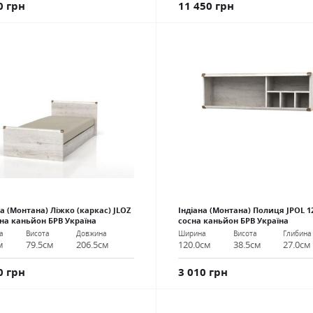
0 грн
11 450 грн
на (Монтана) Ліжко (каркас) JLOZ
Індіана (Монтана) Полиця JPOL 1
сна каньйон БРВ Україна
сосна каньйон БРВ Україна
а
Висота
Довжина
Ширина
Висота
Глибина
м
79.5см
206.5см
120.0см
38.5см
27.0см
0 грн
3 010 грн