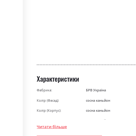
gallery
Характеристики
Фабрика:
БРВ Україна
Колір (Фасад):
сосна каньйон
Колір (Корпус):
сосна каньйон
Колір матеріалу
сосна каньйон
Читати більше
Стиль
кантрі, класика, прованс, рет