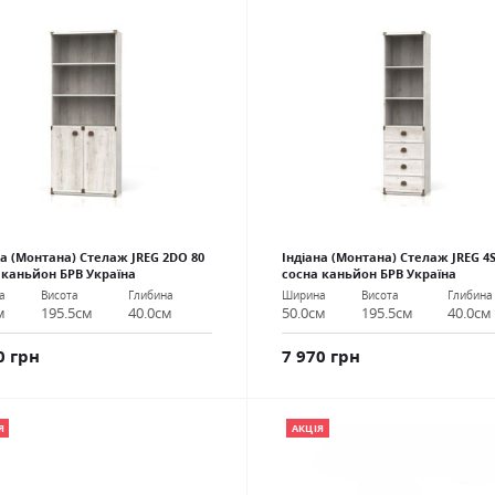
на (Монтана) Стелаж JREG 2DO 80
Індіана (Монтана) Стелаж JREG 4
 каньйон БРВ Україна
сосна каньйон БРВ Україна
а
Висота
Глибина
Ширина
Висота
Глибина
м
195.5см
40.0см
50.0см
195.5см
40.0см
0 грн
7 970 грн
Я
АКЦІЯ