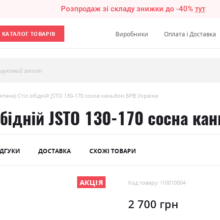
Розпродаж зі складу знижки до -40%
тут
КАТАЛОГ ТОВАРІВ
Виробники
Оплата і Доставка
шуковий запит
нтана) Стіл обідній JSTO 130-170 сосна каньйон БРВ Україна
обідній JSTO 130-170 сосна ка
ІДГУКИ
ДОСТАВКА
СХОЖІ ТОВАРИ
АКЦІЯ
Код товару: l10010004
2 700 грн