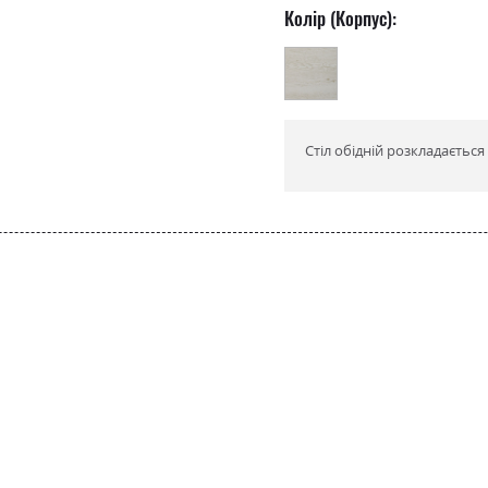
Колір (Корпус):
Стіл обідній розкладається
ро