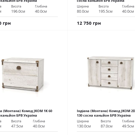
 каньйон БРВ Україна
сосна каньйон БРВ Україна
а
Висота
Глибина
Ширина
Висота
Глибина
м
196.0см
40.0см
80.0см
195.5см
40.0см
0 грн
12 750 грн
на (Монтана) Комод JKOM 1K 60
Індіана (Монтана) Комод JKOM 2
 каньйон БРВ Україна
130 сосна каньйон БРВ Україна
а
Висота
Глибина
Ширина
Висота
Глибина
м
47.5см
40.0см
130.0см
87.0см
49.5см