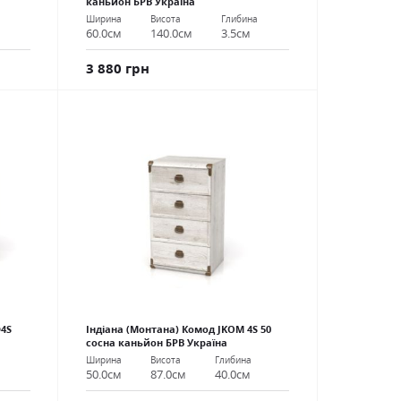
каньйон БРВ Україна
Ширина
Висота
Глибина
60.0см
140.0см
3.5см
3 880 грн
D4S
Індіана (Монтана) Комод JKOM 4S 50
сосна каньйон БРВ Україна
Ширина
Висота
Глибина
50.0см
87.0см
40.0см