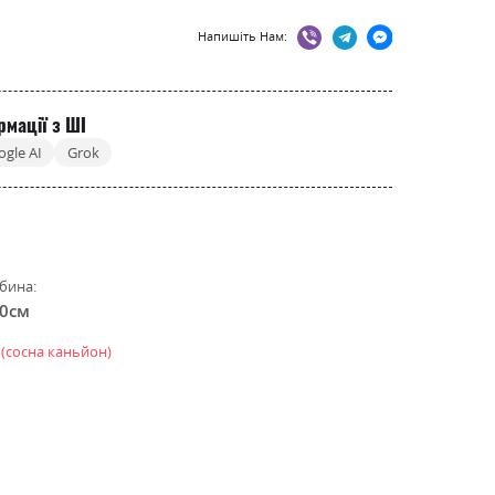
Напишіть Нам:
рмації з ШІ
ogle AI
Grok
бина:
.0см
 (сосна каньйон)