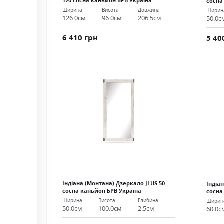
120 сосна каньйон БРВ Україна
сосна
Ширина
Висота
Довжина
Ширин
126.0см
96.0см
206.5см
50.0с
6 410 грн
5 40
Індіана (Монтана) Дзеркало JLUS 50
Індіа
сосна каньйон БРВ Україна
сосна
Ширина
Висота
Глибина
Ширин
50.0см
100.0см
2.5см
60.0с