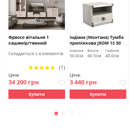
Фреско вітальня 1
Індіана (Монтана) Тумба
І
а
кашемір/темний
приліжкова JKOM 1S 50
ж
мармур БРВ Україна
сосна каньйон БРВ
д
Ширина
Висота
Глибина
Ш
Cкладається з 4 елементів
Україна
50.0см
40.5см
40.0см
1
(1)
Рейтинг:
100%
Ціна:
Ціна:
Ц
34 200 грн
3 440 грн
3
Купити
Купити