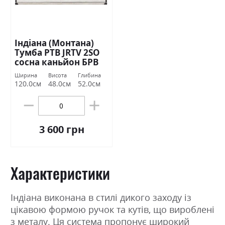
Індіана (Монтана)
Тумба РТВ JRTV 2SО
сосна каньйон БРВ
Україна
Ширина
Висота
Глибина
120.0см
48.0см
52.0см
3 600 грн
Характеристики
Індіана виконана в стилі дикого заходу із
цікавою формою ручок та кутів, що вироблені
з металу. Ця система пропонує широкий