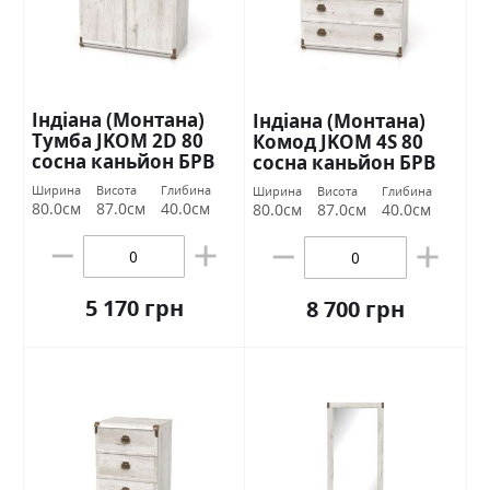
Індіана (Монтана)
Індіана (Монтана)
Тумба JKOM 2D 80
Комод JKOM 4S 80
сосна каньйон БРВ
сосна каньйон БРВ
Україна
Україна
Ширина
Висота
Глибина
Ширина
Висота
Глибина
80.0см
87.0см
40.0см
80.0см
87.0см
40.0см
5 170 грн
8 700 грн