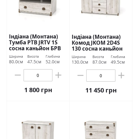
Індіана (Монтана)
Індіана (Монтана)
Тумба РТВ JRTV 1S
Комод JKOM 2D4S
сосна каньйон БРВ
130 сосна каньйон
Україна
БРВ Україна
Ширина
Висота
Глибина
Ширина
Висота
Глибина
80.0см
47.5см
52.0см
130.0см
87.0см
49.5см
1 800 грн
11 450 грн