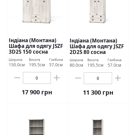
Індіана (Монтана)
Індіана (Монтана)
Шафа для одягу JSZF
Шафа для одягу JSZF
3D2S 150 сосна
2D2S 80 сосна
каньйон БРВ Україна
каньйон БРВ Україна
Ширина
Висота
Глибина
Ширина
Висота
Глибина
150.0см
195.5см
57.0см
80.0см
195.5см
57.0см
17 900 грн
11 300 грн