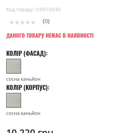
the
beginning
Код товару: l10010030
of
0
the
Рейтинг:
images
0
100
% of
gallery
ДАНОГО ТОВАРУ НЕМАЄ В НАЯВНОСТІ
КОЛІР (ФАСАД):
сосна каньйон
КОЛІР (КОРПУС):
сосна каньйон
10 220 грн