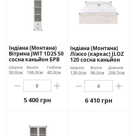
Індіана (Монтана)
Індіана (Монтана)
Вітрина JWIT 1D2S 50
Ліжко (каркас) JLOZ
сосна каньйон БРВ
120 сосна каньйон
Україна
БРВ Україна
Ширина
Висота
Глибина
Ширина
Висота
Довжина
50.0см
196.0см
40.0см
126.0см
96.0см
206.5см
5 400 грн
6 410 грн