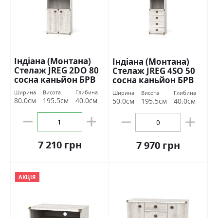
Індіана (Монтана)
Індіана (Монтана)
Стелаж JREG 2DO 80
Стелаж JREG 4SO 50
сосна каньйон БРВ
сосна каньйон БРВ
Україна
Україна
Ширина
Висота
Глибина
Ширина
Висота
Глибина
80.0см
195.5см
40.0см
50.0см
195.5см
40.0см
7 210 грн
7 970 грн
АКЦІЯ