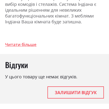
вибір комодів і стелажів. Система Індіана є
ідеальним рішенням для невеликих
багатофункціональних кімнат. З меблями
Індіана Ваша кімната буде затишна.
Фабрика:
БРВ Україна
Читати більше
Колір (Фасад):
сосна каньйон
Колір (Корпус):
сосна каньйон
Колір матеріалу
сосна каньйон
Відгуки
Стиль
кантрі, класика, прованс,
ретро
У цього товару ще немає відгуків.
Матеріал
ламінована ДСП з МДФ
ЗАЛИШИТИ ВІДГУК