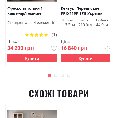
Фреско вітальня 1
Кентукі Передпокій
К
кашемір/темний
РРК/110Р БРВ Україна
Б
мармур БРВ Україна
а
Ширина
Висота
Глибина
Ш
Cкладається з 4 елементів
м
115.5см
210.0см
44.0см
1
(1)
Рейтинг:
100%
Ціна:
Ціна:
Ц
34 200 грн
16 840 грн
1
Купити
Купити
СХОЖІ ТОВАРИ