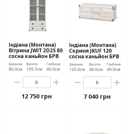
Індіана (Монтана)
Індіана (Монтана)
Вітрина JWIT 2D2S 80
Скриня JKUF 120
сосна каньйон БРВ
сосна каньйон БРВ
Україна
Україна
Ширина
Висота
Глибина
Ширина
Висота
Глибина
80.0см
195.5см
40.0см
120.0см
48.0см
49.0см
12 750 грн
7 040 грн