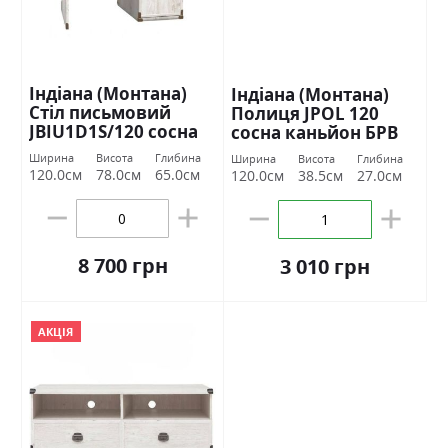
Індіана (Монтана)
Індіана (Монтана)
Стіл письмовий
Полиця JPOL 120
JBIU1D1S/120 сосна
сосна каньйон БРВ
каньйон БРВ Україна
Україна
Ширина
Висота
Глибина
Ширина
Висота
Глибина
120.0см
78.0см
65.0см
120.0см
38.5см
27.0см
8 700 грн
3 010 грн
АКЦІЯ