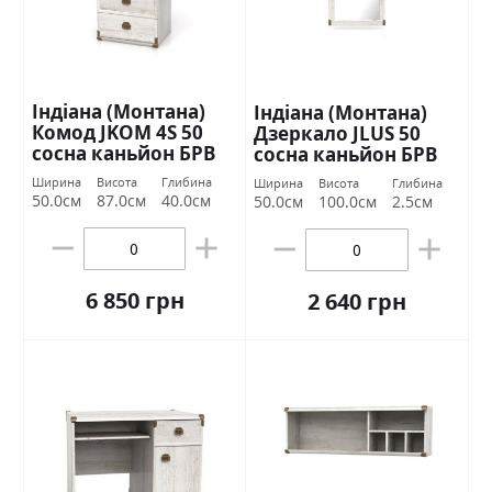
Індіана (Монтана)
Індіана (Монтана)
Комод JKOM 4S 50
Дзеркало JLUS 50
сосна каньйон БРВ
сосна каньйон БРВ
Україна
Україна
Ширина
Висота
Глибина
Ширина
Висота
Глибина
50.0см
87.0см
40.0см
50.0см
100.0см
2.5см
6 850 грн
2 640 грн