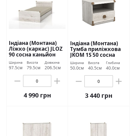
Індіана (Монтана)
Індіана (Монтана)
Ліжко (каркас) JLOZ
Тумба приліжкова
90 сосна каньйон
JKOM 1S 50 сосна
БРВ Україна
каньйон БРВ Україна
Ширина
Висота
Довжина
Ширина
Висота
Глибина
97.5см
79.5см
206.5см
50.0см
40.5см
40.0см
4 990 грн
3 440 грн