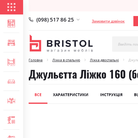
КАТАЛОГ ТОВАРІВ
(098) 517 86 25
Замовити дзвінок
ВІТАЛЬНЯ
СПАЛЬНЯ
Введіть по
Головна
Ліжка в спальню
Ліжка двоспальні
Джуль
ДИТЯЧА
Джульєтта Ліжко 160 (
М'ЯКІ МЕБЛІ
ВСЕ
ХАРАКТЕРИСТИКИ
ІНСТРУКЦІЯ
В
СТОЛИ ТА СТІЛЬЦІ
Skip
ПЕРЕДПОКІЙ
to
the
end