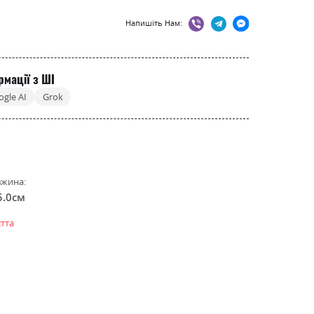
Напишіть Нам:
рмації з ШІ
ogle AI
Grok
жина:
5.0см
тта