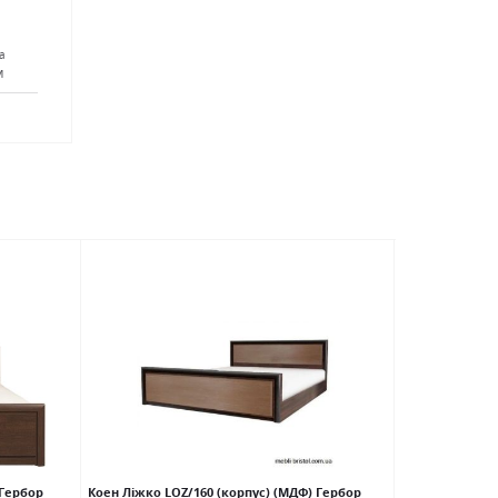
а
м
АКЦІЯ
 Гербор
Коен Ліжко LOZ/160 (корпус) (МДФ) Гербор
Лорен Ліжко (к