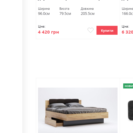
овжина
Ширина
Висота
Довжина
Ширин
06.5см
96.0см
79.5см
205.5см
166.0
Ціна:
Ціна:
Купити
Купити
4 420 грн
6 32
НОВИ