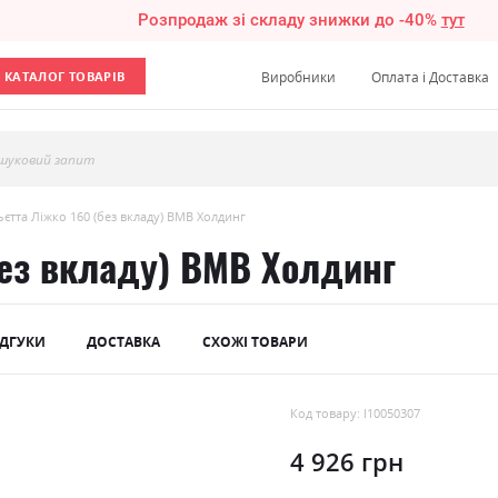
Розпродаж зі складу знижки до -40%
тут
КАТАЛОГ ТОВАРІВ
Виробники
Оплата і Доставка
шуковий запит
єтта Ліжко 160 (без вкладу) ВМВ Холдинг
без вкладу) ВМВ Холдинг
ІДГУКИ
ДОСТАВКА
СХОЖІ ТОВАРИ
Код товару: l10050307
4 926 грн