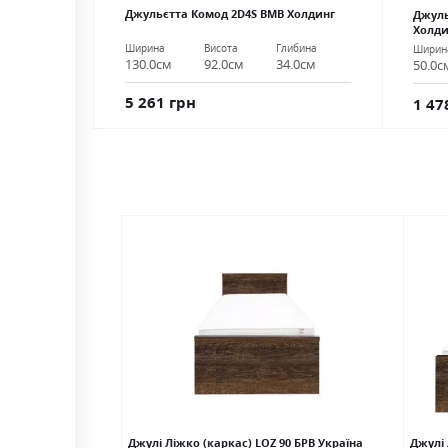
Джульєтта Комод 2D4S ВМВ Холдинг
Джуль
Холди
Ширина
Висота
Глибина
Ширин
130.0см
92.0см
34.0см
50.0с
5 261 грн
1 47
кас) дуб сонома БРВ
Джулі Ліжко (каркас) LOZ 90 БРВ Україна
Джулі 