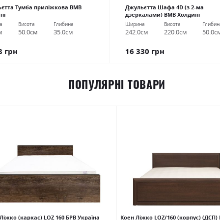
єтта Тумба приліжкова ВМВ
Джульєтта Шафа 4D (з 2-ма
нг
дзеркалами) ВМВ Холдинг
а
Висота
Глибина
Ширина
Висота
Глибин
м
50.0см
35.0см
242.0см
220.0см
50.0с
8 грн
16 330 грн
ПОПУЛЯРНІ ТОВАРИ
Ліжко (каркас) LOZ 160 БРВ Україна
Коен Ліжко LOZ/160 (корпус) (ДСП)