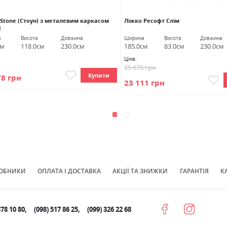
 Stone (Стоун) з металевим каркасом
Ліжко Ресофт Слім
I
а
Висота
Довжина
Ширина
Висота
Довжина
см
118.0см
230.0см
185.0см
83.0см
230.0см
Ціна:
25 678 грн
Купити
78 грн
23 111 грн
ОБНИКИ
ОПЛАТА І ДОСТАВКА
АКЦІЇ ТА ЗНИЖКИ
ГАРАНТІЯ
К
878 10 80
(098) 517 86 25
(099) 326 22 68