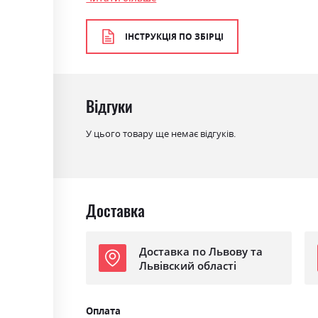
Колір матеріалу
дуб арканзас/бронза
ІНСТРУКЦІЯ ПО ЗБІРЦІ
Стиль
мінімалізм, модерн
Матеріал
ламінована ДСП
Ніша для білизни
ні
Відгуки
Спальне місце
160х200
У цього товару ще немає відгуків.
З матрацом
ні
З підставкою під матрац
ні
Доставка
Доставка по Львову та
Львівский області
Оплата