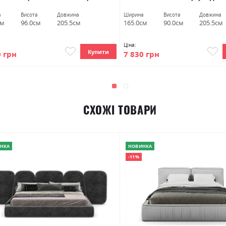
а
Висота
Довжина
Ширина
Висота
Довжина
см
96.0см
205.5см
165.0см
90.0см
205.5см
Ціна:
Купити
0 грн
7 830 грн
СХОЖІ ТОВАРИ
НКА
НОВИНКА
-11%