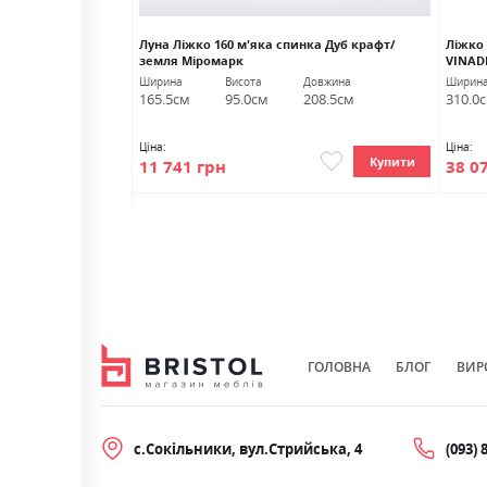
цом ВНД Луцьк
Луна Ліжко 160 м'яка спинка Дуб крафт/
Ліжко
земля Міромарк
VINAD
Довжина
Ширина
Висота
Довжина
Ширин
210.0см
165.5см
95.0см
208.5см
310.0
Ціна:
Ціна:
Купити
11 741 грн
38 0
Купити
ГОЛОВНА
БЛОГ
ВИР
с.Сокільники, вул.Стрийська, 4
(093) 