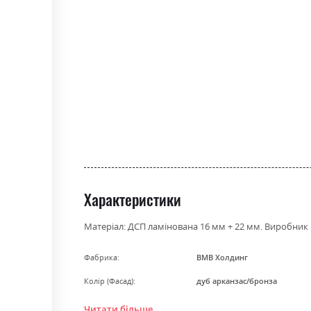
the
beginning
of
the
images
gallery
Характеристики
Матеріал: ДСП ламінована 16 мм + 22 мм. Виробник 
Фабрика:
ВМВ Холдинг
Колір (Фасад):
дуб арканзас/бронза
Колір (Корпус):
дуб арканзас
Читати більше