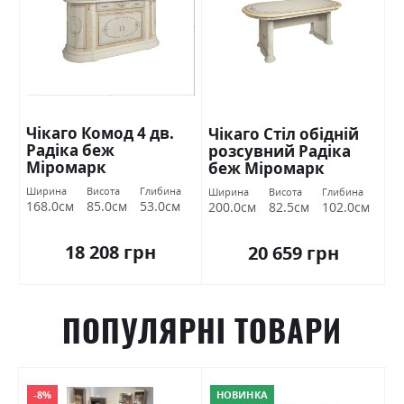
Чікаго Комод 4 дв.
Чікаго Стіл обідній
Радіка беж
розсувний Радіка
Міромарк
беж Міромарк
Ширина
Висота
Глибина
Ширина
Висота
Глибина
168.0см
85.0см
53.0см
200.0см
82.5см
102.0см
18 208 грн
20 659 грн
ПОПУЛЯРНІ ТОВАРИ
-8%
НОВИНКА