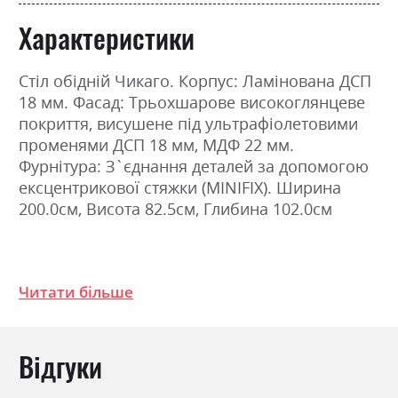
Характеристики
Стіл обідній Чикаго. Корпус: Ламінована ДСП
18 мм. Фасад: Трьохшарове високоглянцеве
покриття, висушене під ультрафіолетовими
променями ДСП 18 мм, МДФ 22 мм.
Фурнітура: З`єднання деталей за допомогою
ексцентрикової стяжки (MINIFIX). Ширина
200.0см, Висота 82.5см, Глибина 102.0см
Фабрика:
Міромарк
Читати більше
Колір (Фасад):
радіка беж
Колір (Корпус):
радіка беж
Колір матеріалу
радіка беж
Відгуки
Стиль
класика