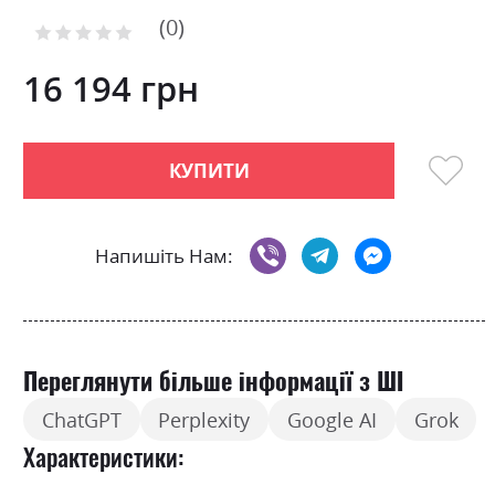
to
0
the
Рейтинг:
0
100
beginning
% of
of
16 194 грн
the
images
gallery
КУПИТИ
Напишіть Нам:
Переглянути більше інформації з ШІ
ChatGPT
Perplexity
Google AI
Grok
Характеристики