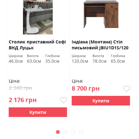
Столик приставний Софі
Індіана (Монтана) Стіл
С
ВНД Луцьк
письмовий JBIU1D1S/120
L
дуб шутер БРВ Україна
Ширина
Висота
Глибина
Ширина
Висота
Глибина
Ш
46.0см
63.0см
35.0см
120.0см
78.0см
65.0см
7
Ціна:
Ціна:
Ц
2 340 грн
8 700 грн
2
2 176 грн
Купити
Купити