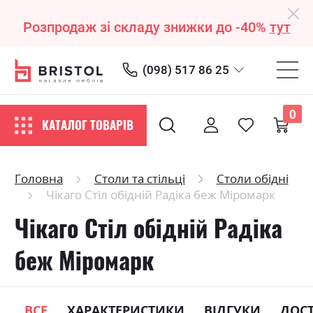
Розпродаж зі складу знижки до -40%
тут
(098) 517 86 25
0
КАТАЛОГ ТОВАРІВ
Головна
Столи та стільці
Столи обідні
Чікаго Стіл обідній Радіка беж Міромарк
Чікаго Стіл обідній Радіка
беж Міромарк
ВСЕ
ХАРАКТЕРИСТИКИ
ВІДГУКИ
ДОС