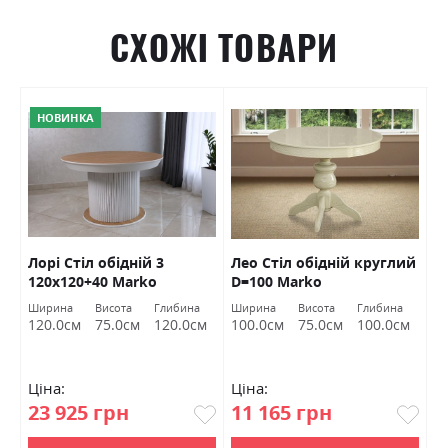
СХОЖІ ТОВАРИ
НОВИНКА
Лорі Стіл обідній 3
Лео Стіл обідній круглий
Е
б
120х120+40 Marko
D=100 Marko
к
Ширина
Висота
Глибина
Ширина
Висота
Глибина
Ш
120.0см
75.0см
120.0см
100.0см
75.0см
100.0см
9
Ціна:
Ціна:
Ц
23 925 грн
11 165 грн
9