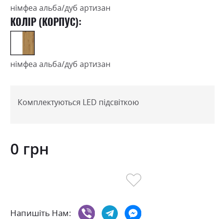
німфеа альба/дуб артизан
КОЛІР (КОРПУС):
німфеа альба/дуб артизан
Комплектуються LED підсвіткою
0 грн
Напишіть Нам: