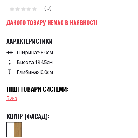
to
0
the
Рейтинг:
0
100
beginning
% of
of
ДАНОГО ТОВАРУ НЕМАЄ В НАЯВНОСТІ
the
images
ХАРАКТЕРИСТИКИ
gallery
Ширина:
58.0см
Висота:
194.5см
Глибина:
40.0см
ІНШІ ТОВАРИ СИСТЕМИ:
Бука
КОЛІР (ФАСАД):