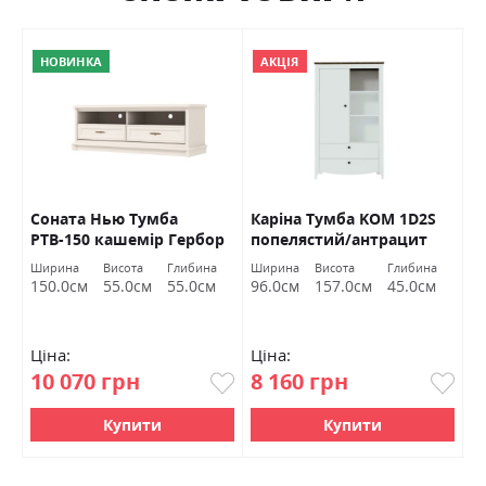
НОВИНКА
АКЦІЯ
Соната Нью Тумба
Каріна Тумба KOM 1D2S
В
РТВ-150 кашемір Гербор
попелястий/антрацит
(
Гербор
п
а
Ширина
Висота
Глибина
Ширина
Висота
Глибина
C
м
150.0см
55.0см
55.0см
96.0см
157.0см
45.0см
Ціна:
Ціна:
Ц
10 070 грн
8 160 грн
4
Купити
Купити