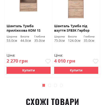
O
Шанталь Тумба
Шанталь Тумба під
Ш
приліжкова KOM 1S
взуття SFB3K Гербор
в
Гербор
а
Ширина
Висота
Глибина
Ширина
Висота
Глибина
Ш
м
53.0см
44.0см
35.0см
75.0см
124.0см
35.0см
7
Ціна:
Ціна:
Ц
2 270 грн
4 010 грн
2
Купити
Купити
СХОЖІ ТОВАРИ