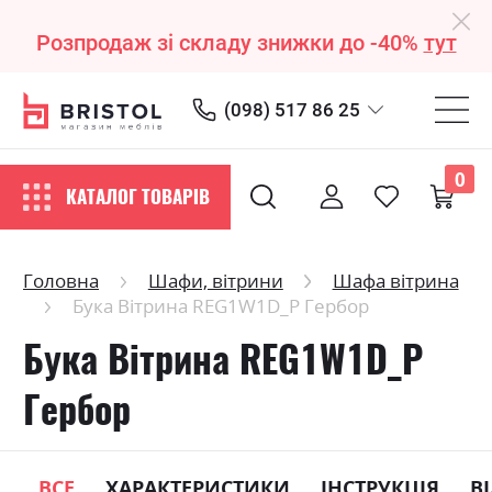
Розпродаж зі складу знижки до -40%
тут
(098) 517 86 25
0
КАТАЛОГ ТОВАРІВ
Головна
Шафи, вітрини
Шафа вітрина
Бука Вітрина REG1W1D_P Гербор
Бука Вітрина REG1W1D_P
Гербор
ВСЕ
ХАРАКТЕРИСТИКИ
ІНСТРУКЦІЯ
В