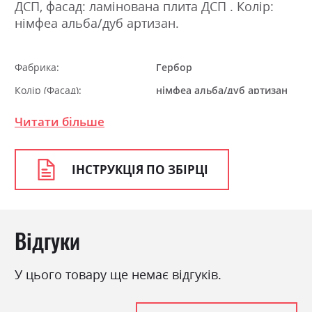
ДСП, фасад: ламінована плита ДСП . Колір:
німфеа альба/дуб артизан.
Фабрика:
Гербор
Колір (Фасад):
німфеа альба/дуб артизан
Колір (Корпус):
німфеа альба/дуб артизан
Читати більше
Колір матеріалу
німфеа альба/дуб артизан
Стиль
мінімалізм, модерн
ІНСТРУКЦІЯ ПО ЗБІРЦІ
Матеріал
ламінована ДСП
Відгуки
У цього товару ще немає відгуків.