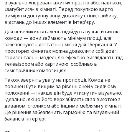
візуально «перевантажити» простір або, навпаки,
«загубитися» в кімнаті. Перед покупкою варто
виміряти доступну зону: довжину стіни, глибину,
відстань до інших елементів інтер'єру.
Для невеликих віталень підійдуть вузькі й високі
комоди — вони займають мінімум площі, але
забезпечують достатньо місця для зберігання. У
просторих кімнатах можна дозволити собі довгі
горизонтальні моделі, які ефектно виглядають під
телевізором або картиною, особливо в
симетричних композиціях.
Також зверніть увагу на пропорції. Комод не
повинен бути вищим за рівень очей у сидячому
положенні — інакше він буде «тиснути» візуально.
Ідеально, якщо його верх збігається за висотою з
диваном, столиком або іншими меблями у кімнаті.
Це рішення забезпечить гармонію та візуальний
баланс в інтер'єрі.