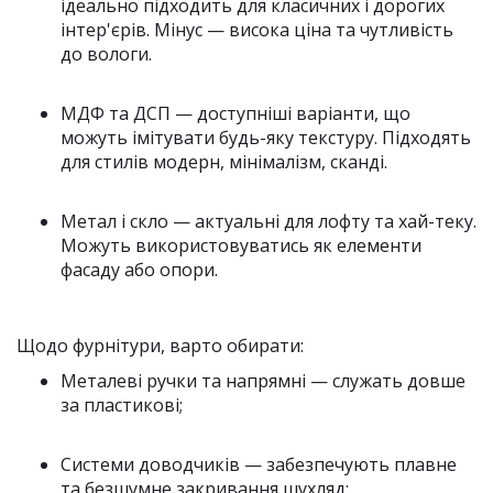
ідеально підходить для класичних і дорогих
інтер'єрів. Мінус — висока ціна та чутливість
до вологи.
МДФ та ДСП — доступніші варіанти, що
можуть імітувати будь-яку текстуру. Підходять
для стилів модерн, мінімалізм, сканді.
Метал і скло — актуальні для лофту та хай-теку.
Можуть використовуватись як елементи
фасаду або опори.
Щодо фурнітури, варто обирати:
Металеві ручки та напрямні — служать довше
за пластикові;
Системи доводчиків — забезпечують плавне
та безшумне закривання шухляд;