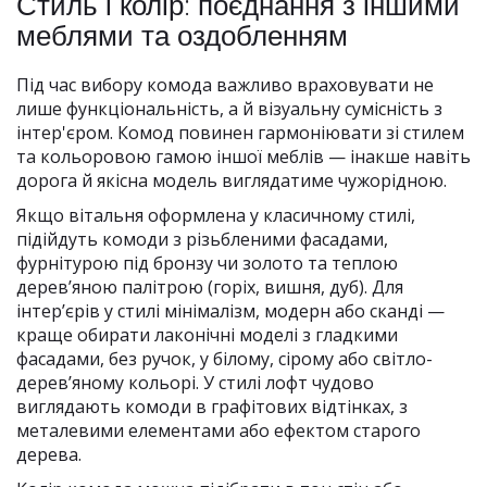
Стиль і колір: поєднання з іншими
меблями та оздобленням
Під час вибору комода важливо враховувати не
лише функціональність, а й візуальну сумісність з
інтер'єром. Комод повинен гармоніювати зі стилем
та кольоровою гамою іншої меблів — інакше навіть
дорога й якісна модель виглядатиме чужорідною.
Якщо вітальня оформлена у класичному стилі,
підійдуть комоди з різьбленими фасадами,
фурнітурою під бронзу чи золото та теплою
дерев’яною палітрою (горіх, вишня, дуб). Для
інтер’єрів у стилі мінімалізм, модерн або сканді —
краще обирати лаконічні моделі з гладкими
фасадами, без ручок, у білому, сірому або світло-
дерев’яному кольорі. У стилі лофт чудово
виглядають комоди в графітових відтінках, з
металевими елементами або ефектом старого
дерева.