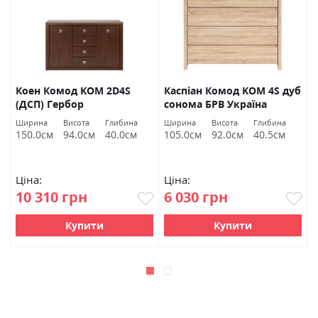
Коен Комод KOM 2D4S
Каспіан Комод KOM 4S дуб
(ДСП) Гербор
сонома БРВ Україна
Ширина
Висота
Глибина
Ширина
Висота
Глибина
Ш
150.0см
94.0см
40.0см
105.0см
92.0см
40.5см
1
Ціна:
Ціна:
Ц
10 310 грн
6 030 грн
Купити
Купити