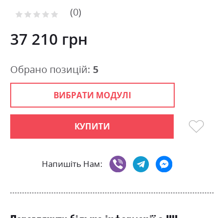
of
0
the
Рейтинг:
images
0
100
% of
gallery
37 210 грн
Обрано позицій:
5
ВИБРАТИ МОДУЛІ
КУПИТИ
Напишіть Нам: