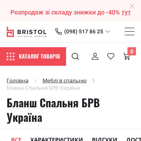
Розпродаж зі складу знижки до -40%
тут
(098) 517 86 25
0
КАТАЛОГ ТОВАРІВ
Головна
Меблі в спальню
Бланш Спальня БРВ Україна
Бланш Спальня БРВ
Україна
ВСЕ
ХАРАКТЕРИСТИКИ
ВІДГУКИ
ДОС