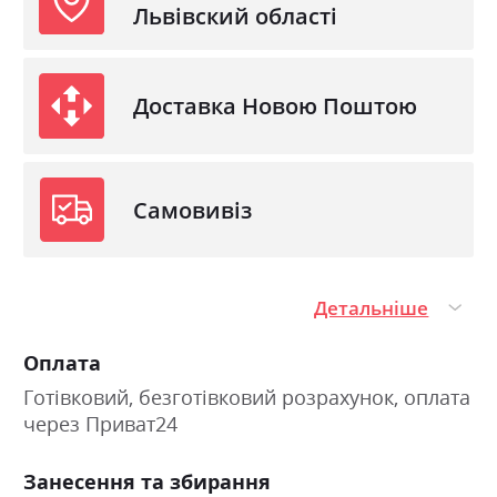
комплект відповідно до площі кімнати та власних потреб.
Львівский області
До колекції входять містка шафа-купе, ліжко, комод,
приліжкові тумби та підлогове дзеркало, що допомагають
Доставка Новою Поштою
створити функціональний і гармонійний простір для
комфортного життя.
світлий деревний декор, який додає інтер'єру легкості
Самовивіз
та затишку;
поєднання сучасного дизайну з елементами
Детальніше
класичного стилю;
модульна система для індивідуального облаштування
Оплата
спальні;
Готівковий, безготівковий розрахунок, оплата
через Приват24
місткі меблі для зручного зберігання речей;
якісні матеріали та продуманий дизайн для
Занесення та збирання
щоденного користування.