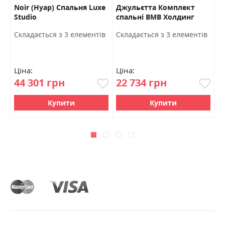
Noir (Нуар) Спальня Luxe
Джульєтта Комплект
Л
Studio
спальні ВМВ Холдинг
з
в
Cкладається з 3 елементів
Cкладається з 3 елементів
C
Ціна:
Ціна:
Ц
44 301 грн
22 734 грн
4
Купити
Купити