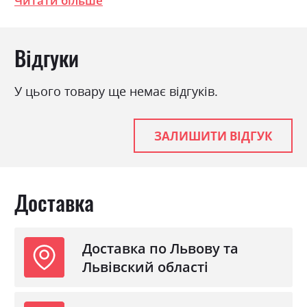
Читати більше
Стиль
модерн
Матеріал
ламінована ДСП
Відгуки
У цього товару ще немає відгуків.
ЗАЛИШИТИ ВІДГУК
Доставка
Доставка по Львову та
Львівский області