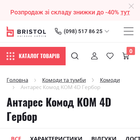
Розпродаж зі складу знижки до -40%
тут
(098) 517 86 25
0
КАТАЛОГ ТОВАРІВ
Головна
Комоди та тумби
Комоди
Антарес Комод KOM 4D Гербор
Антарес Комод KOM 4D
Гербор
ВСЕ
ХАРАКТЕРИСТИКИ
ВІДГУКИ
ДОС