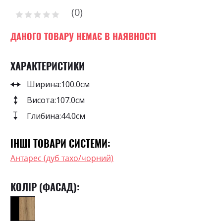
to
0
the
Рейтинг:
0
100
beginning
% of
of
ДАНОГО ТОВАРУ НЕМАЄ В НАЯВНОСТІ
the
images
ХАРАКТЕРИСТИКИ
gallery
Ширина:
100.0см
Висота:
107.0см
Глибина:
44.0см
ІНШІ ТОВАРИ СИСТЕМИ:
Антарес (дуб тахо/чорний)
КОЛІР (ФАСАД):