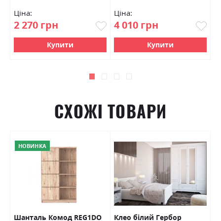
Ціна:
Ціна:
Ц
2 270 грн
4 010 грн
2
Купити
Купити
СХОЖІ ТОВАРИ
НОВИНКА
Шанталь Комод REG1DO
Клео білий Гербор
В