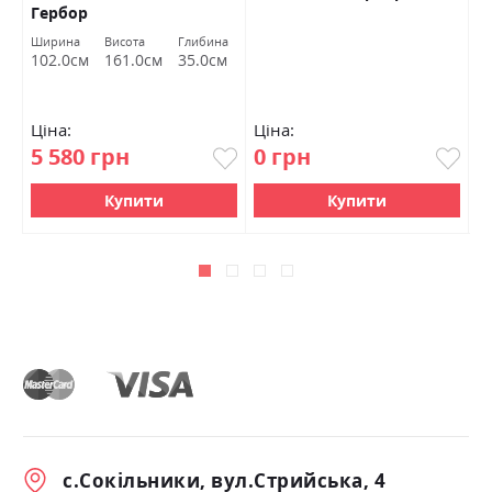
Гербор
Ширина
Висота
Глибина
Ш
102.0см
161.0см
35.0см
9
Ціна:
Ціна:
Ц
5 580 грн
0 грн
1
Купити
Купити
с.Сокільники, вул.Стрийська, 4