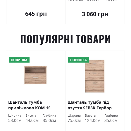
645 грн
3 060 грн
ПОПУЛЯРНІ ТОВАРИ
НОВИНКА
НОВИНКА
O
Шанталь Тумба
Шанталь Тумба під
Ш
приліжкова KOM 1S
взуття SFB3K Гербор
в
Гербор
а
Ширина
Висота
Глибина
Ширина
Висота
Глибина
Ш
м
53.0см
44.0см
35.0см
75.0см
124.0см
35.0см
7