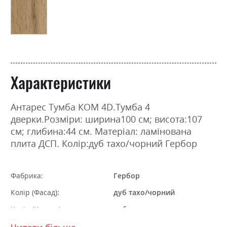
Характеристики
Антарес Тумба КОМ 4D.Тумба 4
дверки.Розміри: ширина100 см; висота:107
см; глибина:44 см. Матеріал: ламінована
плита ДСП. Колір:дуб тахо/чорний Гербор
Фабрика:
Гербор
Колір (Фасад):
дуб тахо/чорний
Колір (Корпус):
дуб тахо
Колір матеріалу
дуб тахо/чорний