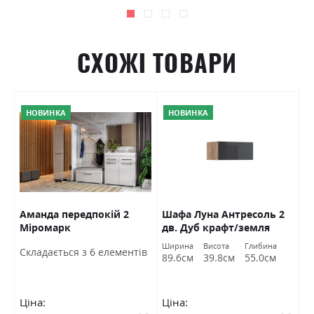
СХОЖІ ТОВАРИ
НОВИНКА
НОВИНКА
Аманда передпокій 2
Шафа Луна Антресоль 2
Б
Міромарк
дв. Дуб крафт/земля
г
Міромарк
Ширина
Висота
Глибина
Ш
Cкладається з 6 елементів
89.6см
39.8см
55.0см
1
Ціна:
Ціна:
Ц