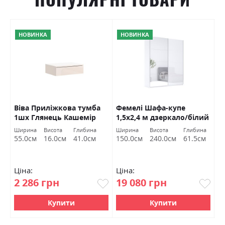
НОВИНКА
НОВИНКА
Віва Приліжкова тумба
Фемелі Шафа-купе
Ф
1шх Глянець Кашемір
1,5х2,4 м дзеркало/білий
2
Міромарк
глянець Міромарк
М
Ширина
Висота
Глибина
Ширина
Висота
Глибина
Ш
55.0см
16.0см
41.0см
150.0см
240.0см
61.5см
2
Ціна:
Ціна:
Ц
2 286 грн
19 080 грн
2
Купити
Купити