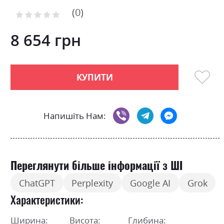
of
0
the
Рейтинг:
images
0
100
% of
gallery
8 654 грн
КУПИТИ
Напишіть Нам:
Переглянути більше інформації з ШІ
ChatGPT
Perplexity
Google AI
Grok
Характеристики
Ширина:
Висота:
Глибина: