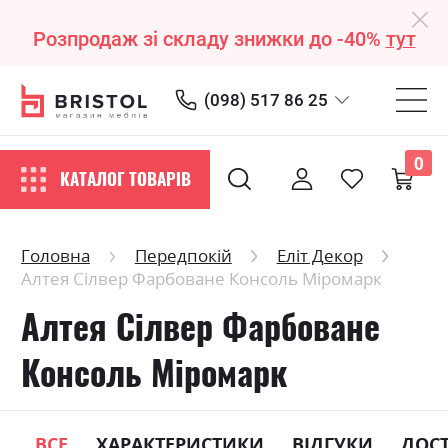
Розпродаж зі складу знижки до -40%
тут
(098) 517 86 25
0
КАТАЛОГ ТОВАРІВ
Головна
Передпокій
Еліт Декор
Алтея Сілвер Фарбоване Консоль Міромарк
Алтея Сілвер Фарбоване
Консоль Міромарк
ВСЕ
ХАРАКТЕРИСТИКИ
ВІДГУКИ
ДОС