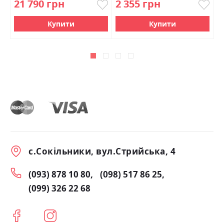
21 790 грн
2 355 грн
4
Купити
Купити
с.Сокільники, вул.Стрийська, 4
(093) 878 10 80
(098) 517 86 25
(099) 326 22 68