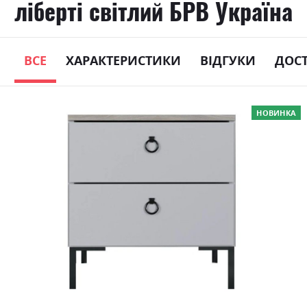
ліберті світлий БРВ Україна
ВСЕ
ХАРАКТЕРИСТИКИ
ВІДГУКИ
ДОС
Skip
НОВИНКА
to
the
end
of
the
images
gallery