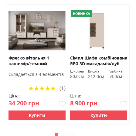
НОВИНКА
Фреско вітальня 1
Сімпл Шафа комбінована
З
кашемір/темний
REG 3D макадамія/дуб
У
мармур БРВ Україна
ліворно БРВ Україна
Ширина
Висота
Глибина
Ш
в
Cкладається з 4 елементів
80.0см
212.0см
53.0см
1
(1)
Рейтинг:
100%
Ціна:
Ціна:
Ц
34 200 грн
8 900 грн
3
Купити
Купити