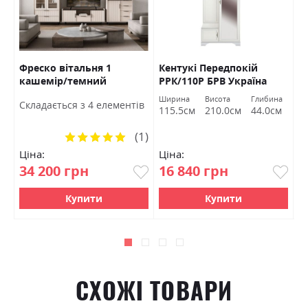
Фреско вітальня 1
Кентукі Передпокій
К
кашемір/темний
РРК/110Р БРВ Україна
Б
мармур БРВ Україна
а
Ширина
Висота
Глибина
Ш
Cкладається з 4 елементів
м
115.5см
210.0см
44.0см
1
(1)
Рейтинг:
100%
Ціна:
Ціна:
Ц
34 200 грн
16 840 грн
1
Купити
Купити
СХОЖІ ТОВАРИ