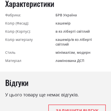
Характеристики
Фабрика:
БРВ Україна
Колір (Фасад):
кашемір
Колір (Корпус):
в яз ліберті світлий
Колір матеріалу
кашемір/в яз ліберті
світлий
Стиль
мінімалізм, модерн
Матеріал
ламінована ДСП
Відгуки
У цього товару ще немає відгуків.
ЗАЛИШИТИ ВІДГУК