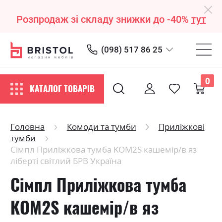
Розпродаж зі складу знижки до -40%
тут
(098) 517 86 25
0
КАТАЛОГ ТОВАРІВ
Головна
Комоди та тумби
Приліжкові
тумби
Сімпл Приліжкова тумба KOM2S кашемір/в яз
ліберті світлий БРВ Україна
Сімпл Приліжкова тумба
KOM2S кашемір/в яз