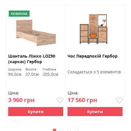
НОВИНКА
Шанталь Ліжко LOZ90
Чос Передпокій Гербор
Ш
(каркас) Гербор
в
Ширина
Висота
Глибина
Ш
Cкладається з 5 елементів
94.0см
37.0см
205.0см
7
Ціна:
Ціна:
Ц
3 960 грн
17 560 грн
4
Купити
Купити