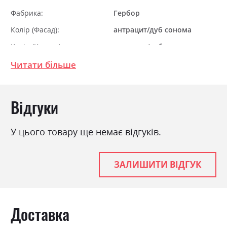
Фабрика:
Гербор
Колір (Фасад):
антрацит/дуб сонома
Колір (Корпус):
антрацит/дуб сонома
Колір матеріалу
антрацит/дуб сонома
Читати більше
Стиль
модерн
Матеріал
ламінована ДСП
Відгуки
У цього товару ще немає відгуків.
ЗАЛИШИТИ ВІДГУК
Доставка