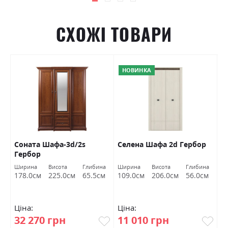
СХОЖІ ТОВАРИ
НОВИНКА
а
Соната Шафа-3d/2s
Селена Шафа 2d Гербор
К
Гербор
п
Г
Ширина
Висота
Глибина
Ширина
Висота
Глибина
Ш
178.0см
225.0см
65.5см
109.0см
206.0см
56.0см
1
Ціна:
Ціна:
Ц
32 270 грн
11 010 грн
9