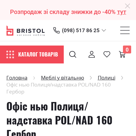
Розпродаж зі складу знижки до -40%
тут
(098) 517 86 25
0
КАТАЛОГ ТОВАРІВ
Головна
Меблі у вітальню
Полиці
Офіс нью Полиця/надставка POL/NAD 160
Гербор
Офіс нью Полиця/
надставка POL/NAD 160
Гербор