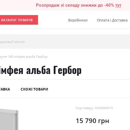
Розпродаж зі складу знижки до -40%
тут
КАТАЛОГ ТОВАРІВ
Виробники
Оплата і Доставка
шуковий запит
купе 140 німфея альба Гербор
імфея альба Гербор
ТАВКА
СХОЖІ ТОВАРИ
Код товару: GX00000015
15 790 грн