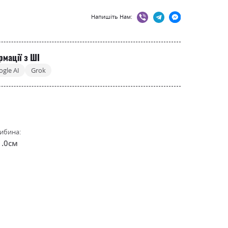
Напишіть Нам:
рмації з ШІ
ogle AI
Grok
ибина:
1.0см