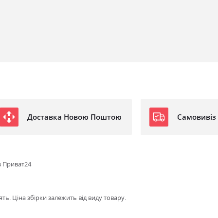
Доставка Новою Поштою
Самовивіз
з Приват24
ть. Ціна збірки залежить від виду товару.