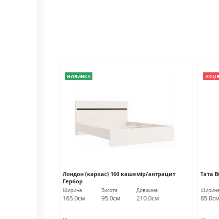
НОВИНКА
АКЦІ
om 1s сосна
Лондон (каркас) 160 кашемір/антрацит
Тата 
Гербор
Гербор
либина
Ширина
Висота
Довжина
Ширин
5.0см
165.0см
95.0см
210.0см
85.0с