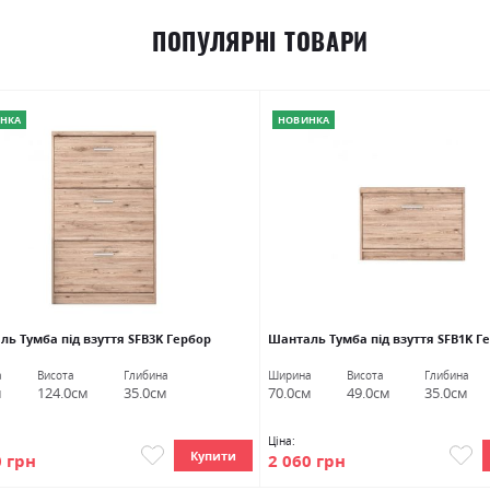
ПОПУЛЯРНІ ТОВАРИ
НКА
НОВИНКА
ь Тумба під взуття SFB3K Гербор
Шанталь Тумба під взуття SFB1K Г
а
Висота
Глибина
Ширина
Висота
Глибина
м
124.0см
35.0см
70.0см
49.0см
35.0см
Ціна:
Купити
0 грн
2 060 грн