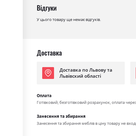
Відгуки
Стиль
мінімалізм, модерн
Матеріал
ламінована ДСП
У цього товару ще немає відгуків.
Доставка
Доставка по Львову та
Львівский області
Оплата
Готівковий, безготівковий розрахунок, оплата чере
Занесення та збирання
Занесення та збирання меблів в ціну товару не входя