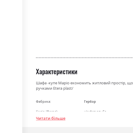
the
beginning
of
the
images
gallery
Характеристики
Шафа -купе Маріо економить житловий простір, що д
ручками Etera plast/
Фабрика:
Гербор
Колір (Фасад):
німфея альба
Читати більше
Колір (Корпус):
німфея альба
Колір матеріалу
німфея альба