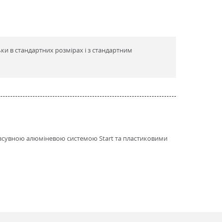
ки в стандартних розмірах і з стандартним
розсувною алюміневою системою Start та пластиковими