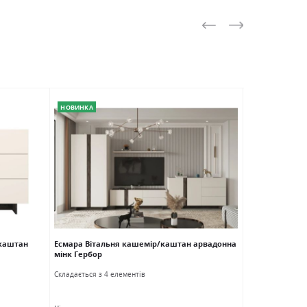
НОВИНКА
АКЦІЯ
/каштан
Есмара Вітальня кашемір/каштан арвадонна
Токай Дзеркал
мінк Гербор
Ширина
Ви
Cкладається з 4 елементів
74.0см
11