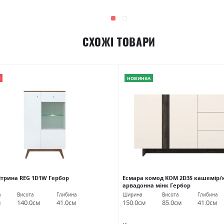
СХОЖІ ТОВАРИ
Я
НОВИНКА
Вітрина REG 1D1W Гербор
Есмара комод KOM 2D3S кашемір
арвадонна мінк Гербор
а
Висота
Глибина
Ширина
Висота
Глибина
м
140.0см
41.0см
150.0см
85.0см
41.0см