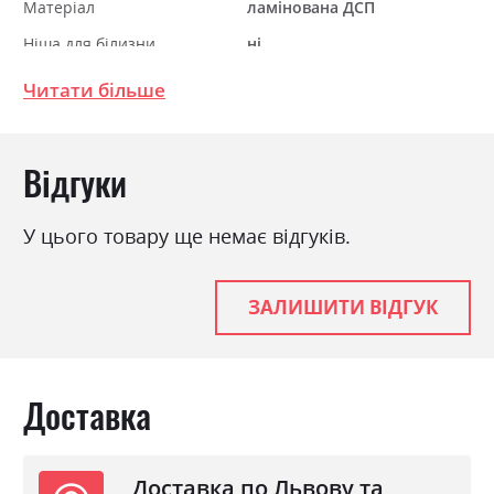
Матеріал
ламінована ДСП
Ніша для білизни
ні
Спальне місце
160х200
Читати більше
З матрацом
ні
З підставкою під матрац
ні
Відгуки
У цього товару ще немає відгуків.
ЗАЛИШИТИ ВІДГУК
Доставка
Доставка по Львову та