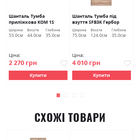
O
Шанталь Тумба
Шанталь Тумба під
Ш
приліжкова KOM 1S
взуття SFB3K Гербор
в
Гербор
а
Ширина
Висота
Глибина
Ширина
Висота
Глибина
Ш
м
53.0см
44.0см
35.0см
75.0см
124.0см
35.0см
7
Ціна:
Ціна:
Ц
2 270 грн
4 010 грн
2
Купити
Купити
СХОЖІ ТОВАРИ