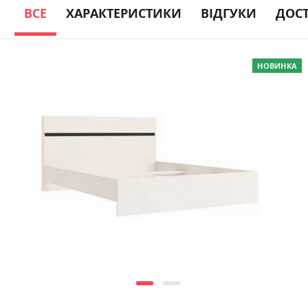
ВСЕ
ХАРАКТЕРИСТИКИ
ВІДГУКИ
ДОС
Skip
НОВИНКА
to
the
end
of
the
images
gallery