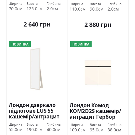
Ширина
Висота
Глибина
Ширина
Висота
Глибина
70.0см
125.0см
2.0см
110.0см
90.0см
2.0см
2 640 грн
2 880 грн
НОВИНКА
НОВИНКА
Лондон дзеркало
Лондон Комод
підлогове LUS 55
KOM2D2S кашемір/
кашемір/антрацит
антрацит Гербор
Гербор
Ширина
Висота
Глибина
Ширина
Висота
Глибина
55.0см
190.0см
40.0см
100.0см
95.0см
38.0см