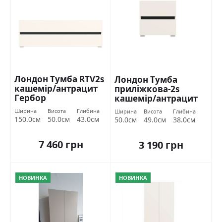
Лондон Тумба RTV2s
Лондон Тумба
кашемір/антрацит
приліжкова-2s
Гербор
кашемір/антрацит
Гербор
Ширина
Висота
Глибина
Ширина
Висота
Глибина
150.0см
50.0см
43.0см
50.0см
49.0см
38.0см
7 460 грн
3 190 грн
НОВИНКА
НОВИНКА