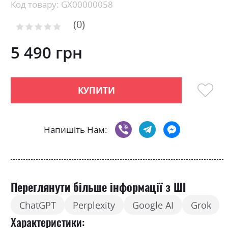
Skip
Код товару: GX00000058
to
0
the
Рейтинг:
0
100
beginning
% of
of
5 490 грн
the
images
gallery
КУПИТИ
Напишіть Нам:
Переглянути більше інформації з ШІ
ChatGPT
Perplexity
Google AI
Grok
Характеристики