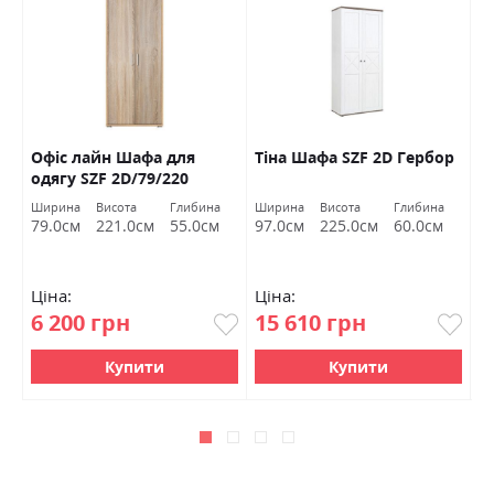
й
Офіс лайн Шафа для
Тіна Шафа SZF 2D Гербор
К
одягу SZF 2D/79/220
Гербор
а
Ширина
Висота
Глибина
Ширина
Висота
Глибина
м
79.0см
221.0см
55.0см
97.0см
225.0см
60.0см
Ціна:
Ціна:
Ц
6 200 грн
15 610 грн
0
Купити
Купити