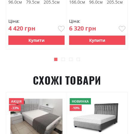
96.0см
79.5см
205.5см
166.0см
96.0см
205.5см
1
Ціна:
Ціна:
Ц
4 420 грн
6 320 грн
7
Купити
Купити
СХОЖІ ТОВАРИ
АКЦІЯ
НОВИНКА
-33%
-10%