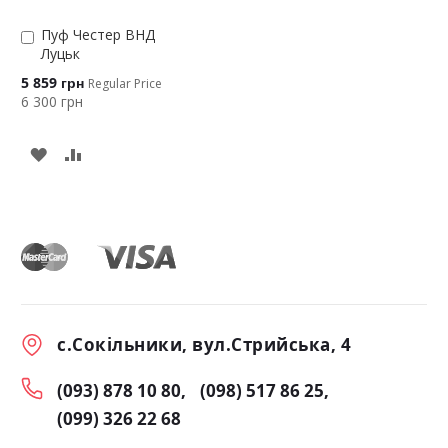
Пуф Честер ВНД
Додати
Луцьк
в
кошик
Special
5 859 грн
Regular Price
Price
6 300 грн
ADD
TO
COMPARE
с.Сокільники, вул.Стрийська, 4
(093) 878 10 80
(098) 517 86 25
(099) 326 22 68