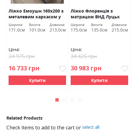
Ліжко Емоушн 160х200 з
Ліжко Флоренція з
Л
металевим каркасом у
матрацом ВНД Луцьк
м
Ельба 04 ВНД Луцьк
Ширина
Висота
Довжина
Ширина
Висота
Довжина
Ш
Акція
м
171.0см
101.0см
213.0см
175.0см
135.0см
215.0см
8
Ціна:
Ціна:
Ц
24 975 грн
34 425 грн
2
16 733 грн
30 983 грн
1
Купити
Купити
Related Products
Check items to add to the cart or
select all