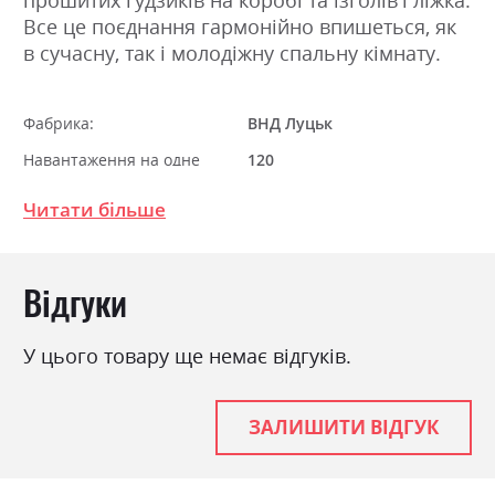
Все це поєднання гармонійно впишеться, як
в сучасну, так і молодіжну спальну кімнату.
Фабрика:
ВНД Луцьк
Навантаження на одне
120
спальне місце
Читати більше
Стиль
модерн
Матеріал
ламінована ДСП
Відгуки
Ніша для білизни
так
Спальне місце
160х200
У цього товару ще немає відгуків.
З матрацом
так
ЗАЛИШИТИ ВІДГУК