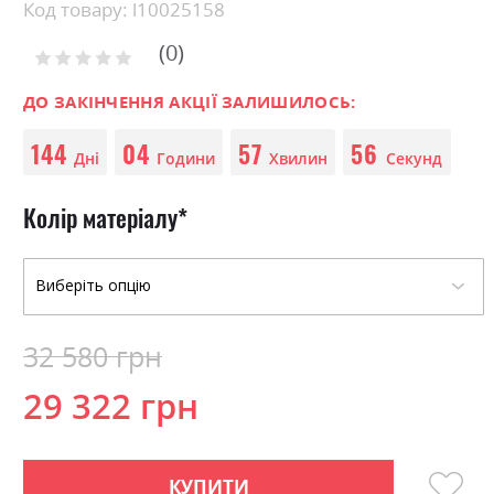
Skip
Код товару: l10025158
to
0
the
Рейтинг:
0
100
beginning
% of
of
ДО ЗАКІНЧЕННЯ АКЦІЇ ЗАЛИШИЛОСЬ:
the
144
04
57
56
images
Дні
Години
Хвилин
Секунд
gallery
Колір матеріалу
32 580 грн
29 322 грн
КУПИТИ