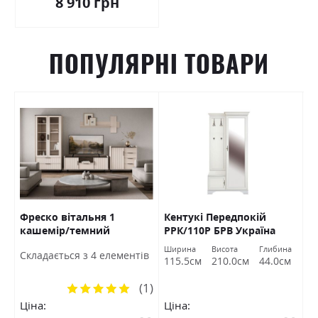
8 910 грн
ПОПУЛЯРНІ ТОВАРИ
Фреско вітальня 1
Кентукі Передпокій
К
кашемір/темний
РРК/110Р БРВ Україна
Б
мармур БРВ Україна
а
Ширина
Висота
Глибина
Ш
Cкладається з 4 елементів
м
115.5см
210.0см
44.0см
1
(1)
Рейтинг:
100%
Ціна:
Ціна:
Ц