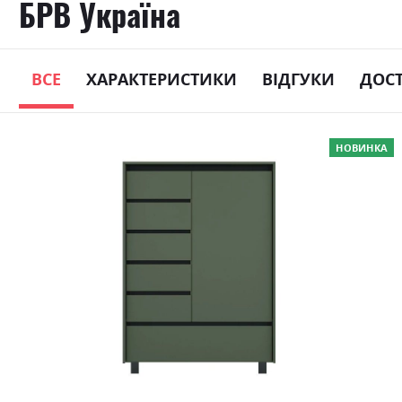
БРВ Україна
ВСЕ
ХАРАКТЕРИСТИКИ
ВІДГУКИ
ДОС
Skip
НОВИНКА
to
the
end
of
the
images
gallery