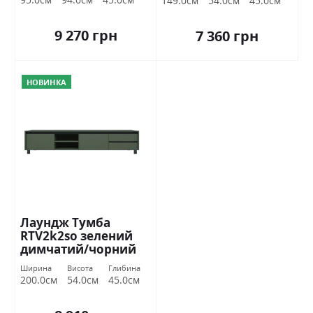
149.0см
54.0см
45.0см
9 270 грн
7 360 грн
НОВИНКА
Лаундж Тумба
RTV2k2so зелений
димчатий/чорний
БРВ Україна
Ширина
Висота
Глибина
200.0см
54.0см
45.0см