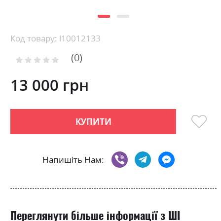
Skip
Код товару: l10012133
to
0
the
Рейтинг:
0
100
beginning
% of
of
13 000 грн
the
images
gallery
КУПИТИ
Напишіть Нам:
Переглянути більше інформації з ШІ