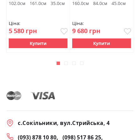
102.0см
161.0см
35.0см
160.0см
84.0см
45.0см
1
Ціна:
Ціна:
Ц
5 580 грн
9 680 грн
1
Купити
Купити
с.Сокільники, вул.Стрийська, 4
(093) 878 10 80
(098) 517 86 25