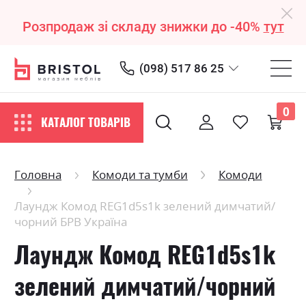
Розпродаж зі складу знижки до -40%
тут
(098) 517 86 25
0
КАТАЛОГ ТОВАРІВ
Головна
Комоди та тумби
Комоди
Лаундж Комод REG1d5s1k зелений димчатий/
чорний БРВ Україна
Лаундж Комод REG1d5s1k
зелений димчатий/чорний