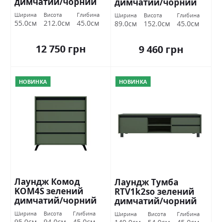
димчатий/чорний
димчатий/чорний
БРВ Україна
БРВ Україна
Ширина
Висота
Глибина
Ширина
Висота
Глибина
55.0см
212.0см
45.0см
89.0см
152.0см
45.0см
12 750 грн
9 460 грн
НОВИНКА
НОВИНКА
Лаундж Комод
Лаундж Тумба
KOM4S зелений
RTV1k2so зелений
димчатий/чорний
димчатий/чорний
БРВ Україна
БРВ Україна
Ширина
Висота
Глибина
Ширина
Висота
Глибина
95.0см
94.0см
45.0см