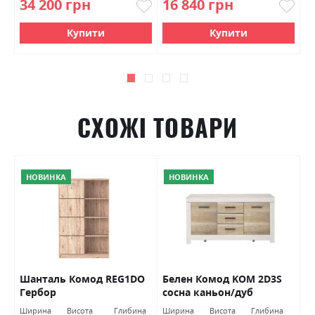
34 200 грн
16 840 грн
1
Купити
Купити
СХОЖІ ТОВАРИ
НОВИНКА
НОВИНКА
Шанталь Комод REG1DO
Белен Комод KOM 2D3S
К
Гербор
сосна каньон/дуб
(
корабельний Гербор
Ширина
Висота
Глибина
Ширина
Висота
Глибина
Ш