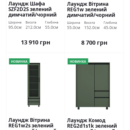
Лаундж Шафа
Лаундж Вітрина
SZF2D2S зелений
REG1w зелений
димчатий/чорний
димчатий/чорний
БРВ Україна
БРВ Україна
Ширина
Висота
Глибина
Ширина
Висота
Глибина
95.0см
212.0см
55.0см
55.0см
152.0см
45.0см
13 910 грн
8 700 грн
НОВИНКА
НОВИНКА
Лаундж Вітрина
Лаундж Комод
REG1w2s зелений
REG2d1s1k зелений