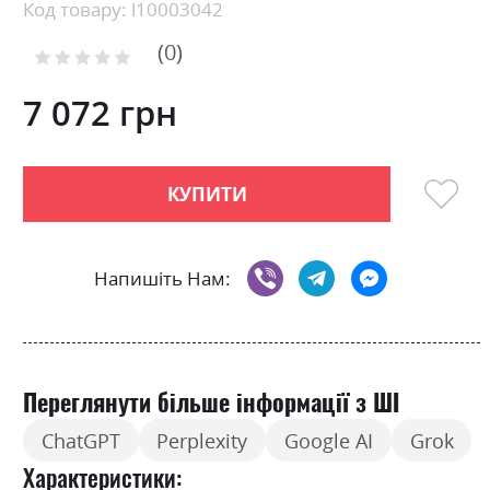
Skip
Код товару: l10003042
to
0
the
Рейтинг:
0
100
beginning
% of
of
7 072 грн
the
images
gallery
КУПИТИ
Напишіть Нам:
Переглянути більше інформації з ШІ
ChatGPT
Perplexity
Google AI
Grok
Характеристики