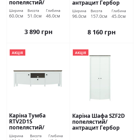
попелястий/
антрацит Гербор
антрацит Гербор
Ширина
Висота
Глибина
Ширина
Висота
Глибина
60.0см
51.0см
46.0см
96.0см
157.0см
45.0см
3 890 грн
8 160 грн
АКЦІЯ
АКЦІЯ
Каріна Тумба
Каріна Шафа SZF2D
RTV2D1S
попелястий/
попелястий/
антрацит Гербор
антрацит Гербор
Ширина
Висота
Глибина