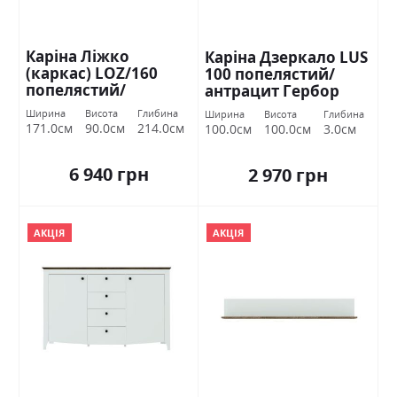
Каріна Ліжко
Каріна Дзеркало LUS
(каркас) LOZ/160
100 попелястий/
попелястий/
антрацит Гербор
антрацит Гербор
Ширина
Висота
Глибина
Ширина
Висота
Глибина
171.0см
90.0см
214.0см
100.0см
100.0см
3.0см
6 940 грн
2 970 грн
АКЦІЯ
АКЦІЯ