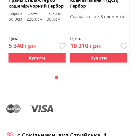
Прайм Стелаж reg 60
Коен Вітальня 1 (ДСП)
К
кашемір/чорний Гербор
Гербор
т
Ширина
Висота
Глибина
Cкладається з 3 елементів
60.0см
220.0см
38.0см
Ціна:
Ціна:
Ц
5 340 грн
10 310 грн
0
Купити
Купити
с.Сокільники, вул.Стрийська, 4