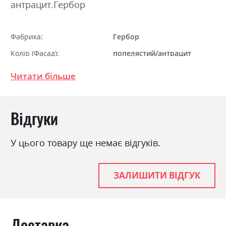
антрацит.Гербор
Фабрика:
Гербор
Колір (Фасад):
попелястий/антрацит
Колір (Корпус):
попелястий/антрацит
Читати більше
Колір матеріалу
попелястий/антрацит
Стиль
класика, прованс, ретро
Відгуки
Матеріал
ламінована ДСП
У цього товару ще немає відгуків.
ЗАЛИШИТИ ВІДГУК
Доставка