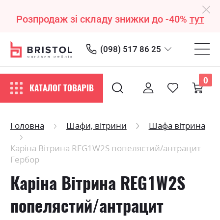
Розпродаж зі складу знижки до -40%
тут
(098) 517 86 25
0
КАТАЛОГ ТОВАРІВ
Головна
Шафи, вітрини
Шафа вітрина
Каріна Вітрина REG1W2S попелястий/антрацит
Гербор
Каріна Вітрина REG1W2S
попелястий/антрацит