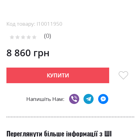
Skip
to
the
beginning
Код товару: l10011950
of
0
the
Рейтинг:
images
0
100
% of
gallery
8 860 грн
КУПИТИ
Напишіть Нам:
Переглянути більше інформації з ШІ