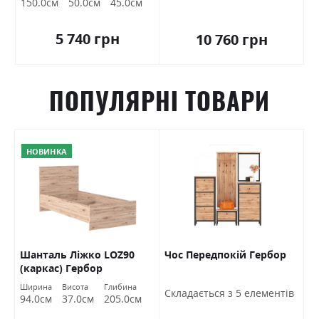
150.0см
50.0см
45.0см
5 740 грн
10 760 грн
ПОПУЛЯРНІ ТОВАРИ
НОВИНКА
Шанталь Ліжко LOZ90
Чос Передпокій Гербор
Ш
(каркас) Гербор
в
Ширина
Висота
Глибина
Ш
Cкладається з 5 елементів
94.0см
37.0см
205.0см
7