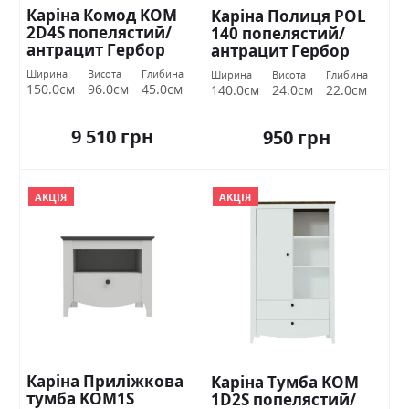
Каріна Комод KOM
Каріна Полиця POL
2D4S попелястий/
140 попелястий/
антрацит Гербор
антрацит Гербор
Ширина
Висота
Глибина
Ширина
Висота
Глибина
150.0см
96.0см
45.0см
140.0см
24.0см
22.0см
9 510 грн
950 грн
АКЦІЯ
АКЦІЯ
Каріна Приліжкова
Каріна Тумба KOM
тумба KOM1S
1D2S попелястий/