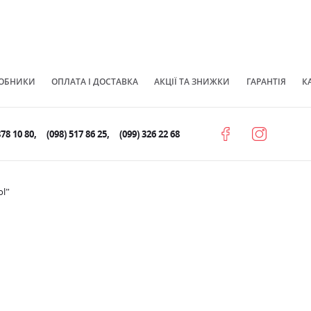
ОБНИКИ
ОПЛАТА І ДОСТАВКА
АКЦІЇ ТА ЗНИЖКИ
ГАРАНТІЯ
К
878 10 80
(098) 517 86 25
(099) 326 22 68
ol”