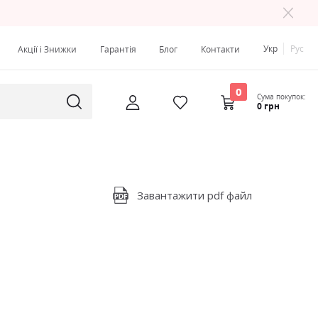
Укр
Рус
Акції і Знижки
Гарантія
Блог
Контакти
0
Сума покупок:
0 грн
Завантажити pdf файл