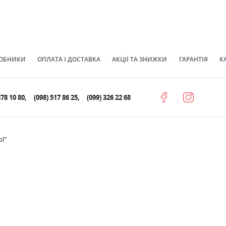
ОБНИКИ
ОПЛАТА І ДОСТАВКА
АКЦІЇ ТА ЗНИЖКИ
ГАРАНТІЯ
К
878 10 80
(098) 517 86 25
(099) 326 22 68
ol”