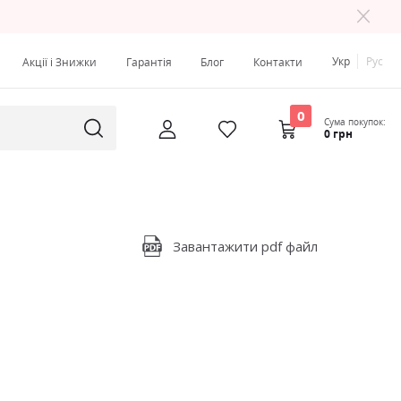
Укр
Рус
Акції і Знижки
Гарантія
Блог
Контакти
0
Сума покупок:
0 грн
Завантажити pdf файл